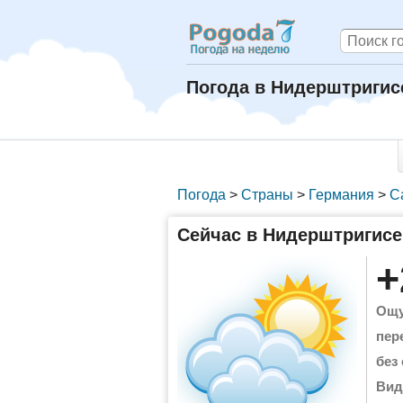
Погода в Нидерштригисе
Погода
>
Страны
>
Германия
>
С
Сейчас в Нидерштригисе
+
Ощу
пер
без
Вид