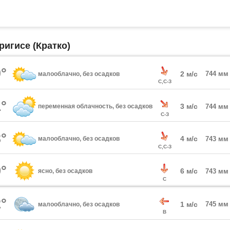
ригисе (Кратко)
°
2 м/с
744 мм
малооблачно, без осадков
С,С-З
°
3 м/с
переменная облачность, без осадков
744 мм
С-З
°
4 м/с
малооблачно, без осадков
743 мм
С,С-З
°
6 м/с
ясно, без осадков
743 мм
С
°
1 м/с
745 мм
малооблачно, без осадков
В