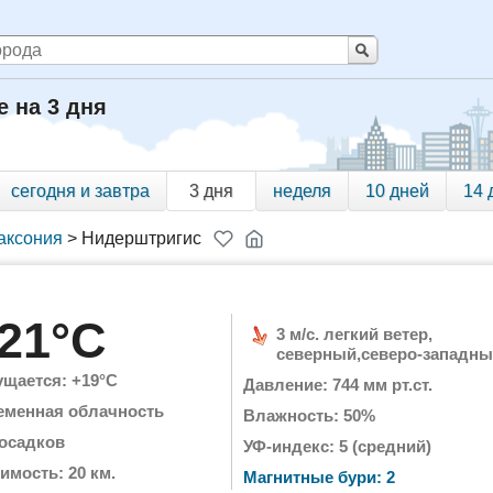
 на 3 дня
сегодня и завтра
3 дня
неделя
10 дней
14 
аксония
>
Нидерштригис
21°C
3 м/с. легкий ветер,
северный,северо-западн
щается: +19°C
Давление: 744 мм рт.ст.
еменная облачность
Влажность: 50%
 осадков
УФ-индекс: 5 (средний)
имость: 20 км.
Магнитные бури: 2