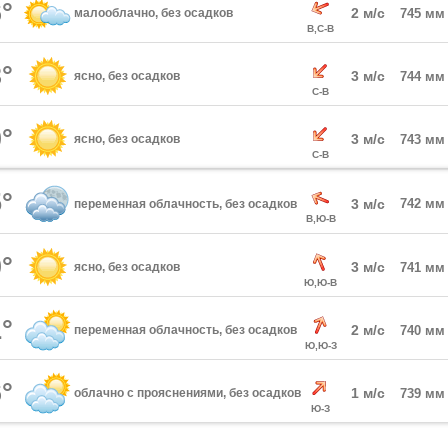
°
2 м/с
малооблачно, без осадков
745 мм
В,С-В
°
3 м/с
ясно, без осадков
744 мм
С-В
°
3 м/с
ясно, без осадков
743 мм
С-В
°
3 м/с
742 мм
переменная облачность, без осадков
В,Ю-В
°
3 м/с
ясно, без осадков
741 мм
Ю,Ю-В
°
2 м/с
переменная облачность, без осадков
740 мм
Ю,Ю-З
°
1 м/с
облачно с прояснениями, без осадков
739 мм
Ю-З