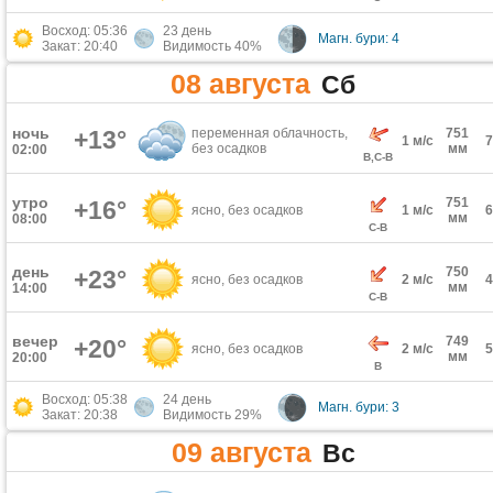
Восход: 05:36
23 день
Магн. бури: 4
Закат: 20:40
Видимость 40%
08 августа
Сб
ночь
+13°
переменная облачность,
751
1 м/с
без осадков
мм
02:00
В,С-В
утро
751
+16°
ясно, без осадков
1 м/с
мм
08:00
С-В
день
750
+23°
ясно, без осадков
2 м/с
мм
14:00
С-В
вечер
749
+20°
ясно, без осадков
2 м/с
мм
20:00
В
Восход: 05:38
24 день
Магн. бури: 3
Закат: 20:38
Видимость 29%
09 августа
Вс