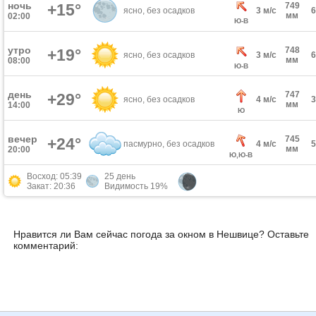
ночь
+15°
749
ясно, без осадков
3 м/с
мм
02:00
Ю-В
утро
748
+19°
ясно, без осадков
3 м/с
мм
08:00
Ю-В
день
747
+29°
ясно, без осадков
4 м/с
мм
14:00
Ю
вечер
745
+24°
пасмурно, без осадков
4 м/с
мм
20:00
Ю,Ю-В
Восход: 05:39
25 день
Закат: 20:36
Видимость 19%
Нравится ли Вам сейчас погода за окном в Нешвице? Оставьте
комментарий: