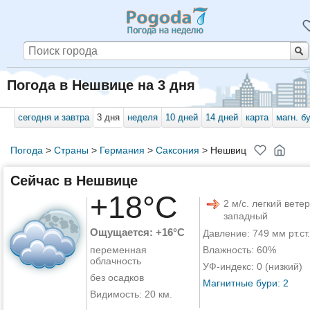
Погода в Нешвице на 3 дня
сегодня и завтра
3 дня
неделя
10 дней
14 дней
карта
магн. б
Погода
>
Страны
>
Германия
>
Саксония
>
Нешвиц
Сейчас в Нешвице
+18°C
2 м/с. легкий ветер
западный
Ощущается: +16°C
Давление: 749 мм рт.ст.
переменная
Влажность: 60%
облачность
УФ-индекс: 0 (низкий)
без осадков
Магнитные бури: 2
Видимость: 20 км.