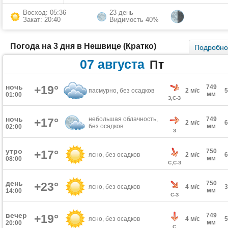
Восход: 05:36
23 день
Закат: 20:40
Видимость 40%
Погода на 3 дня в Нешвице (Кратко)
Подробн
07 августа
Пт
ночь
+19°
749
пасмурно, без осадков
2 м/с
мм
01:00
З,С-З
ночь
небольшая облачность,
749
+17°
2 м/с
без осадков
мм
02:00
З
утро
750
+17°
ясно, без осадков
2 м/с
мм
08:00
С,С-З
день
750
+23°
ясно, без осадков
4 м/с
мм
14:00
С-З
вечер
749
+19°
ясно, без осадков
4 м/с
мм
20:00
С