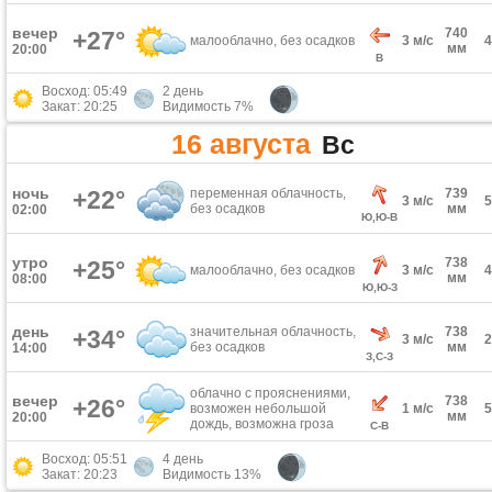
вечер
740
+27°
малооблачно, без осадков
3 м/с
мм
20:00
В
Восход: 05:49
2 день
Закат: 20:25
Видимость 7%
16 августа
Вс
ночь
+22°
переменная облачность,
739
3 м/с
без осадков
мм
02:00
Ю,Ю-В
утро
738
+25°
малооблачно, без осадков
3 м/с
мм
08:00
Ю,Ю-З
день
значительная облачность,
738
+34°
3 м/с
без осадков
мм
14:00
З,С-З
облачно с прояснениями,
вечер
738
+26°
возможен небольшой
1 м/с
мм
20:00
дождь, возможна гроза
С-В
Восход: 05:51
4 день
Закат: 20:23
Видимость 13%