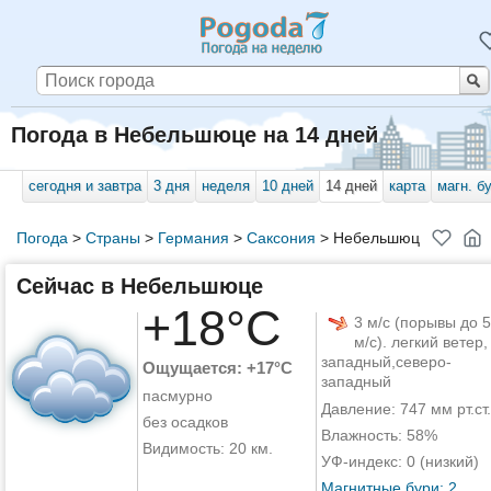
Погода в Небельшюце на 14 дней
сегодня и завтра
3 дня
неделя
10 дней
14 дней
карта
магн. б
Погода
>
Страны
>
Германия
>
Саксония
>
Небельшюц
Сейчас в Небельшюце
+18°C
3 м/с (порывы до 5
м/с). легкий ветер,
западный,северо-
Ощущается: +17°C
западный
пасмурно
Давление: 747 мм рт.ст.
без осадков
Влажность: 58%
Видимость: 20 км.
УФ-индекс: 0 (низкий)
Магнитные бури: 2