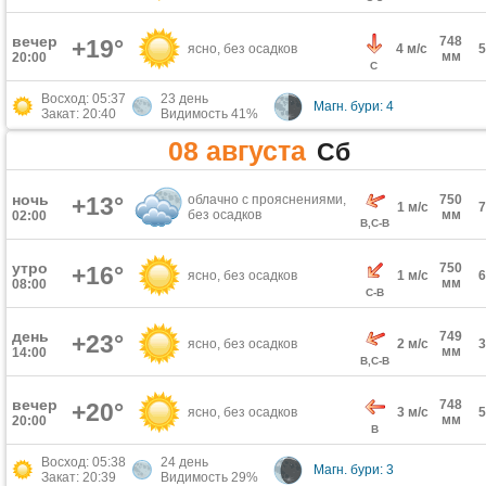
вечер
748
+19°
ясно, без осадков
4 м/с
мм
20:00
С
Восход: 05:37
23 день
Магн. бури: 4
Закат: 20:40
Видимость 41%
08 августа
Сб
ночь
+13°
облачно с прояснениями,
750
1 м/с
без осадков
мм
02:00
В,С-В
утро
750
+16°
ясно, без осадков
1 м/с
мм
08:00
С-В
день
749
+23°
ясно, без осадков
2 м/с
мм
14:00
В,С-В
вечер
748
+20°
ясно, без осадков
3 м/с
мм
20:00
В
Восход: 05:38
24 день
Магн. бури: 3
Закат: 20:39
Видимость 29%