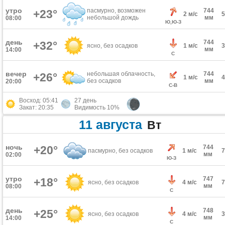
утро
пасмурно, возможен
744
+23°
2 м/с
небольшой дождь
мм
08:00
Ю,Ю-З
день
744
+32°
ясно, без осадков
1 м/с
мм
14:00
С
вечер
небольшая облачность,
744
+26°
1 м/с
без осадков
мм
20:00
С-В
Восход: 05:41
27 день
Закат: 20:35
Видимость 10%
11 августа
Вт
ночь
+20°
744
пасмурно, без осадков
1 м/с
мм
02:00
Ю-З
утро
747
+18°
ясно, без осадков
4 м/с
мм
08:00
С
день
748
+25°
ясно, без осадков
4 м/с
мм
14:00
С