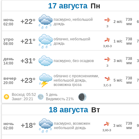
17 августа
Пн
ночь
+22°
пасмурно, небольшой
739
2 м/с
дождь
мм
02:00
З
утро
облачно, небольшой
738
+21°
1 м/с
дождь
мм
08:00
З,Ю-З
день
738
+31°
пасмурно, без осадков
3 м/с
мм
14:00
З
облачно с прояснениями,
вечер
738
+23°
небольшой дождь,
5 м/с
мм
20:00
возможна гроза
З,С-З
Восход: 05:52
5 день
Закат: 20:21
Видимость 21%
18 августа
Вт
ночь
+18°
пасмурно, возможен
739
3 м/с
небольшой дождь
мм
02:00
З,Ю-З