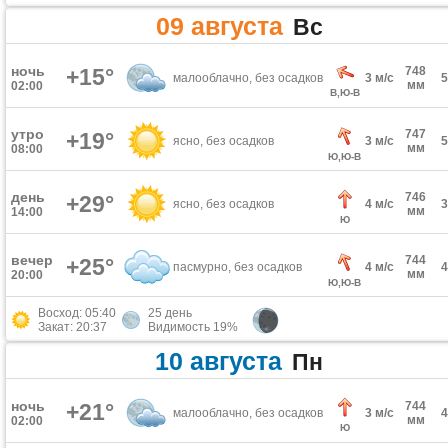
09 августа
Вс
ночь
+15°
748
малооблачно, без осадков
3 м/с
мм
02:00
В,Ю-В
утро
747
+19°
ясно, без осадков
3 м/с
мм
08:00
Ю,Ю-В
день
746
+29°
ясно, без осадков
4 м/с
мм
14:00
Ю
вечер
744
+25°
пасмурно, без осадков
4 м/с
мм
20:00
Ю,Ю-В
Восход: 05:40
25 день
Закат: 20:37
Видимость 19%
10 августа
Пн
ночь
+21°
744
малооблачно, без осадков
3 м/с
мм
02:00
Ю