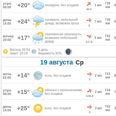
утро
739
+20°
пасмурно, без осадков
1 м/с
мм
08:00
Ю-З
день
пасмурно, небольшой
739
+24°
7 м/с
дождь, возможна гроза
мм
14:00
З
переменная облачность,
вечер
742
+17°
возможен небольшой
5 м/с
мм
20:00
дождь
З,С-З
Восход: 05:54
5 день
Закат: 20:19
Видимость 30%
19 августа
Ср
ночь
+14°
743
ясно, без осадков
2 м/с
мм
02:00
З
утро
облачно с прояснениями,
744
+15°
2 м/с
без осадков
мм
08:00
З,Ю-З
день
742
+25°
ясно, без осадков
3 м/с
мм
14:00
З