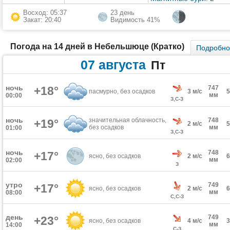
Восход: 05:37
23 день
Закат: 20:40
Видимость 41%
Погода на 14 дней в Небельшюце (Кратко)
Подробн
07 августа
Пт
ночь
+18°
747
пасмурно, без осадков
3 м/с
мм
00:00
З,С-З
ночь
значительная облачность,
748
+19°
2 м/с
без осадков
мм
01:00
З,С-З
ночь
748
+17°
ясно, без осадков
2 м/с
мм
02:00
З
утро
749
+17°
ясно, без осадков
2 м/с
мм
08:00
С,С-З
день
749
+23°
ясно, без осадков
4 м/с
мм
14:00
С-З