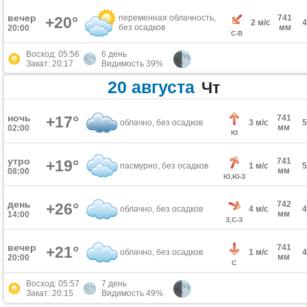
вечер
переменная облачность,
741
+20°
2 м/с
без осадков
мм
20:00
С-В
Восход: 05:56
6 день
Закат: 20:17
Видимость 39%
20 августа
Чт
ночь
+17°
741
облачно, без осадков
3 м/с
мм
02:00
Ю
утро
741
+19°
пасмурно, без осадков
1 м/с
мм
08:00
Ю,Ю-З
день
742
+26°
облачно, без осадков
4 м/с
мм
14:00
З,С-З
вечер
741
+21°
облачно, без осадков
1 м/с
мм
20:00
С
Восход: 05:57
7 день
Закат: 20:15
Видимость 49%