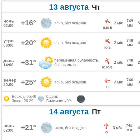
13 августа
Чт
ночь
+16°
749
ясно, без осадков
2 м/с
мм
02:00
В,Ю-В
утро
749
+20°
ясно, без осадков
2 м/с
мм
08:00
Ю-В
день
переменная облачность,
748
+31°
2 м/с
без осадков
мм
14:00
Ю,Ю-В
вечер
746
+25°
ясно, без осадков
2 м/с
мм
20:00
В
Восход: 05:46
0 день
Закат: 20:29
Видимость 0%
14 августа
Пт
ночь
+21°
745
ясно, без осадков
3 м/с
мм
02:00
Ю