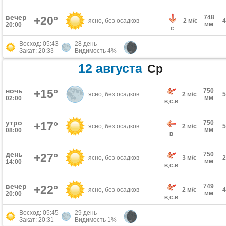
вечер
748
+20°
ясно, без осадков
2 м/с
мм
20:00
С
Восход: 05:43
28 день
Закат: 20:33
Видимость 4%
12 августа
Ср
ночь
+15°
750
ясно, без осадков
2 м/с
мм
02:00
В,С-В
утро
750
+17°
ясно, без осадков
2 м/с
мм
08:00
В
день
750
+27°
ясно, без осадков
3 м/с
мм
14:00
В,С-В
вечер
749
+22°
ясно, без осадков
2 м/с
мм
20:00
В,С-В
Восход: 05:45
29 день
Закат: 20:31
Видимость 1%