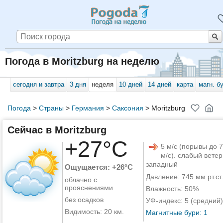
Погода в Moritzburg на неделю
сегодня и завтра
3 дня
неделя
10 дней
14 дней
карта
магн. б
Погода
>
Страны
>
Германия
>
Саксония
>
Moritzburg
Сейчас в Moritzburg
+27°C
5 м/с (порывы до 7
м/с). слабый ветер
западный
Ощущается: +26°C
Давление: 745 мм рт.ст.
облачно с
прояснениями
Влажность: 50%
без осадков
УФ-индекс: 5 (средний)
Видимость: 20 км.
Магнитные бури: 1