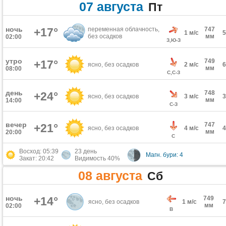
07 августа
Пт
ночь
+17°
переменная облачность,
747
1 м/с
без осадков
мм
02:00
З,Ю-З
утро
749
+17°
ясно, без осадков
2 м/с
мм
08:00
С,С-З
день
748
+24°
ясно, без осадков
3 м/с
мм
14:00
С-З
вечер
747
+21°
ясно, без осадков
4 м/с
мм
20:00
С
Восход: 05:39
23 день
Магн. бури: 4
Закат: 20:42
Видимость 40%
08 августа
Сб
ночь
+14°
749
ясно, без осадков
1 м/с
мм
02:00
В