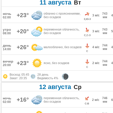
11 августа
Вт
ночь
+23°
облачно с прояснениями,
743
3 м/с
без осадков
мм
02:00
З,Ю-З
утро
переменная облачность,
743
+20°
3 м/с
без осадков
мм
08:00
С,С-З
день
744
+26°
малооблачно, без осадков
4 м/с
мм
14:00
С
вечер
744
+23°
ясно, без осадков
2 м/с
мм
20:00
С
Восход: 05:45
28 день
Закат: 20:35
Видимость 4%
12 августа
Ср
ночь
+16°
переменная облачность,
746
2 м/с
без осадков
мм
02:00
С-В