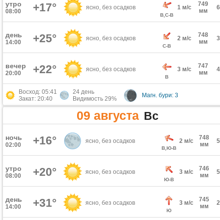
утро
749
+17°
ясно, без осадков
1 м/с
мм
08:00
В,С-В
день
748
+25°
ясно, без осадков
2 м/с
мм
14:00
С-В
вечер
747
+22°
ясно, без осадков
3 м/с
мм
20:00
В
Восход: 05:41
24 день
Магн. бури: 3
Закат: 20:40
Видимость 29%
09 августа
Вс
ночь
+16°
748
ясно, без осадков
2 м/с
мм
02:00
В,Ю-В
утро
746
+20°
ясно, без осадков
3 м/с
мм
08:00
Ю-В
день
745
+31°
ясно, без осадков
3 м/с
мм
14:00
Ю