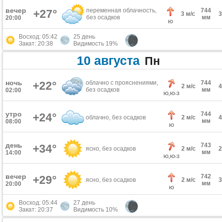
вечер
переменная облачность,
744
+27°
3 м/с
без осадков
мм
20:00
Ю
Восход: 05:42
25 день
Закат: 20:38
Видимость 19%
10 августа
Пн
ночь
+22°
облачно с прояснениями,
744
2 м/с
без осадков
мм
02:00
Ю,Ю-З
утро
744
+24°
облачно, без осадков
2 м/с
мм
08:00
Ю
день
743
+34°
ясно, без осадков
2 м/с
мм
14:00
Ю,Ю-З
вечер
742
+29°
ясно, без осадков
2 м/с
мм
20:00
Ю
Восход: 05:44
27 день
Закат: 20:37
Видимость 10%