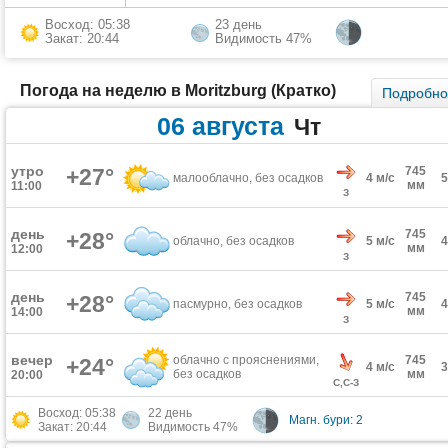
Восход: 05:38
23 день
Закат: 20:44
Видимость 47%
Погода на неделю в Moritzburg (Кратко)
Подробн
06 августа
Чт
утро
+27°
745
малооблачно, без осадков
4 м/с
мм
11:00
З
день
745
+28°
облачно, без осадков
5 м/с
мм
12:00
З
день
745
+28°
пасмурно, без осадков
5 м/с
мм
14:00
З
вечер
облачно с прояснениями,
745
+24°
4 м/с
без осадков
мм
20:00
С,С-З
Восход: 05:38
22 день
Магн. бури: 2
Закат: 20:44
Видимость 47%