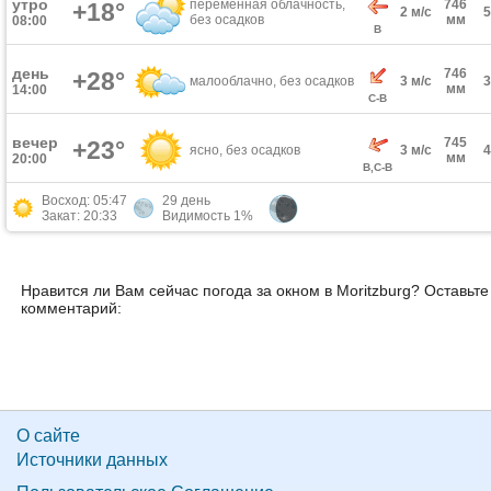
утро
переменная облачность,
746
+18°
2 м/с
без осадков
мм
08:00
В
день
746
+28°
малооблачно, без осадков
3 м/с
мм
14:00
С-В
вечер
745
+23°
ясно, без осадков
3 м/с
мм
20:00
В,С-В
Восход: 05:47
29 день
Закат: 20:33
Видимость 1%
Нравится ли Вам сейчас погода за окном в Moritzburg? Оставьте
комментарий:
О сайте
Источники данных