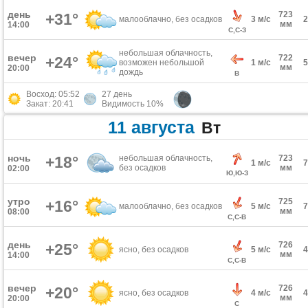
день
723
+31°
малооблачно, без осадков
3 м/с
мм
14:00
С,С-З
небольшая облачность,
вечер
722
+24°
возможен небольшой
1 м/с
мм
20:00
дождь
В
Восход: 05:52
27 день
Закат: 20:41
Видимость 10%
11 августа
Вт
ночь
+18°
небольшая облачность,
723
1 м/с
без осадков
мм
02:00
Ю,Ю-З
утро
725
+16°
малооблачно, без осадков
5 м/с
мм
08:00
С,С-В
день
726
+25°
ясно, без осадков
5 м/с
мм
14:00
С,С-В
вечер
726
+20°
ясно, без осадков
4 м/с
мм
20:00
С