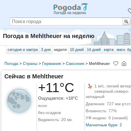
Погода в Mehltheuer на неделю
сегодня и завтра
3 дня
неделя
10 дней
14 дней
карта
магн. б
Погода
>
Страны
>
Германия
>
Саксония
>
Mehltheuer
Сейчас в Mehltheuer
+11°C
1 м/с. легкий ветер
северный,северо-
западный
Ощущается: +10°C
Давление: 727 мм рт.ст.
ясно
Влажность: 77%
без осадков
УФ-индекс: 0 (низкий)
Видимость: 20 км.
Магнитные бури: 2