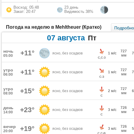
Восход: 05:48
23 день
Закат: 20:47
Видимость 38%
Погода на неделю в Mehltheuer (Кратко)
Подробн
07 августа
Пт
ночь
+11°
727
ясно, без осадков
1 м/с
мм
05:00
С,С-З
утро
727
+11°
ясно, без осадков
1 м/с
мм
06:00
С-З
утро
727
+15°
ясно, без осадков
2 м/с
мм
08:00
С
день
726
+23°
ясно, без осадков
3 м/с
мм
14:00
С
вечер
726
+19°
ясно, без осадков
3 м/с
мм
20:00
С,С-В