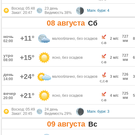
Восход: 05:48
23 день
Магн. бури: 4
Закат: 20:47
Видимость 38%
08 августа
Сб
ночь
+11°
727
малооблачно, без осадков
2 м/с
мм
02:00
С-В
утро
727
+15°
ясно, без осадков
2 м/с
мм
08:00
С-В
день
726
+24°
малооблачно, без осадков
3 м/с
мм
14:00
С,С-В
вечер
725
+21°
ясно, без осадков
4 м/с
мм
20:00
С-В
Восход: 05:49
24 день
Магн. бури: 3
Закат: 20:45
Видимость 29%
09 августа
Вс