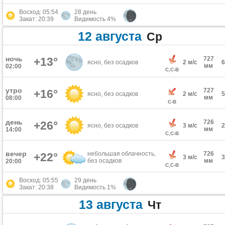
Восход: 05:54
28 день
Закат: 20:39
Видимость 4%
12 августа
Ср
ночь
+13°
727
ясно, без осадков
2 м/с
мм
02:00
С,С-В
утро
727
+16°
ясно, без осадков
2 м/с
мм
08:00
С-В
день
726
+26°
ясно, без осадков
3 м/с
мм
14:00
С,С-В
вечер
небольшая облачность,
726
+22°
3 м/с
без осадков
мм
20:00
С,С-В
Восход: 05:55
29 день
Закат: 20:38
Видимость 1%
13 августа
Чт