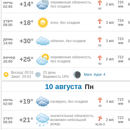
ночь
+14°
переменная облачность,
725
2 м/с
без осадков
мм
02:00
Ю
утро
724
+18°
ясно, без осадков
3 м/с
мм
08:00
Ю
день
723
+30°
облачно, без осадков
3 м/с
мм
14:00
Ю
вечер
переменная облачность,
722
+25°
2 м/с
без осадков
мм
20:00
Ю
Восход: 05:51
25 день
Магн. бури: 4
Закат: 20:43
Видимость 19%
10 августа
Пн
ночь
+19°
723
пасмурно, без осадков
3 м/с
мм
02:00
Ю
значительная облачность,
утро
723
+21°
возможен небольшой
2 м/с
мм
08:00
дождь
Ю,Ю-З