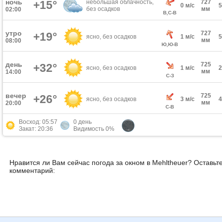
ночь
+15°
небольшая облачность,
727
0 м/с
без осадков
мм
02:00
В,С-В
утро
727
+19°
ясно, без осадков
1 м/с
мм
08:00
Ю,Ю-В
день
725
+32°
ясно, без осадков
1 м/с
мм
14:00
С-З
вечер
725
+26°
ясно, без осадков
3 м/с
мм
20:00
С-В
Восход: 05:57
0 день
Закат: 20:36
Видимость 0%
Нравится ли Вам сейчас погода за окном в Mehltheuer? Оставьт
комментарий: