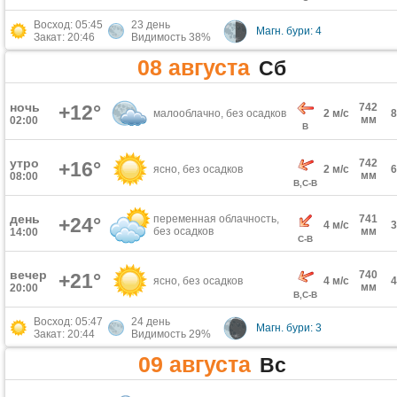
Восход: 05:45
23 день
Магн. бури: 4
Закат: 20:46
Видимость 38%
08 августа
Сб
ночь
+12°
742
малооблачно, без осадков
2 м/с
мм
02:00
В
утро
742
+16°
ясно, без осадков
2 м/с
мм
08:00
В,С-В
день
переменная облачность,
741
+24°
4 м/с
без осадков
мм
14:00
С-В
вечер
740
+21°
ясно, без осадков
4 м/с
мм
20:00
В,С-В
Восход: 05:47
24 день
Магн. бури: 3
Закат: 20:44
Видимость 29%
09 августа
Вс