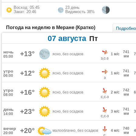
Восход: 05:45
23 день
Закат: 20:46
Видимость 38%
Погода на неделю в Меране (Кратко)
Подробн
07 августа
Пт
ночь
+13°
741
ясно, без осадков
1 м/с
мм
05:00
З,С-З
утро
741
+12°
ясно, без осадков
1 м/с
мм
06:00
З
утро
742
+16°
ясно, без осадков
2 м/с
мм
08:00
С,С-З
день
741
+23°
ясно, без осадков
3 м/с
мм
14:00
С,С-З
вечер
740
+20°
малооблачно, без осадков
4 м/с
мм
20:00
С