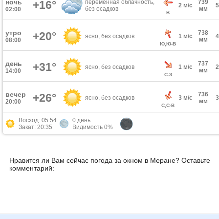
ночь
+16°
переменная облачность,
739
2 м/с
без осадков
мм
02:00
В
утро
738
+20°
ясно, без осадков
1 м/с
мм
08:00
Ю,Ю-В
день
737
+31°
ясно, без осадков
1 м/с
мм
14:00
С-З
вечер
736
+26°
ясно, без осадков
3 м/с
мм
20:00
С,С-В
Восход: 05:54
0 день
Закат: 20:35
Видимость 0%
Нравится ли Вам сейчас погода за окном в Меране? Оставьте
комментарий: