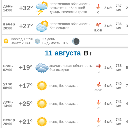
переменная облачность,
день
737
+32°
возможен небольшой
2 м/с
мм
14:00
дождь, возможна гроза
С
вечер
переменная облачность,
736
+27°
3 м/с
без осадков
мм
20:00
В,С-В
Восход: 05:50
27 день
Закат: 20:41
Видимость 10%
11 августа
Вт
ночь
+19°
значительная облачность,
738
1 м/с
без осадков
мм
02:00
З
утро
740
+17°
ясно, без осадков
4 м/с
мм
08:00
С,С-В
день
741
+25°
ясно, без осадков
4 м/с
мм
14:00
С
вечер
741
+21°
ясно, без осадков
4 м/с
мм
20:00
С