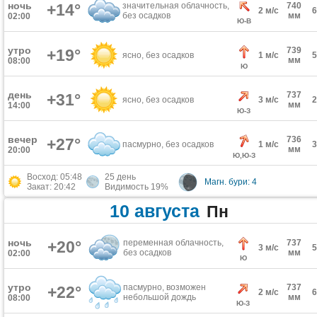
ночь
+14°
значительная облачность,
740
2 м/с
без осадков
мм
02:00
Ю-В
утро
739
+19°
ясно, без осадков
1 м/с
мм
08:00
Ю
день
737
+31°
ясно, без осадков
3 м/с
мм
14:00
Ю-З
вечер
736
+27°
пасмурно, без осадков
1 м/с
мм
20:00
Ю,Ю-З
Восход: 05:48
25 день
Магн. бури: 4
Закат: 20:42
Видимость 19%
10 августа
Пн
ночь
+20°
переменная облачность,
737
3 м/с
без осадков
мм
02:00
Ю
утро
пасмурно, возможен
737
+22°
2 м/с
небольшой дождь
мм
08:00
Ю-З