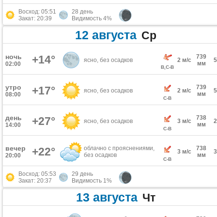
Восход: 05:51
28 день
Закат: 20:39
Видимость 4%
12 августа
Ср
ночь
+14°
739
ясно, без осадков
2 м/с
мм
02:00
В,С-В
утро
739
+17°
ясно, без осадков
2 м/с
мм
08:00
С-В
день
738
+27°
ясно, без осадков
3 м/с
мм
14:00
С-В
вечер
облачно с прояснениями,
738
+22°
3 м/с
без осадков
мм
20:00
С-В
Восход: 05:53
29 день
Закат: 20:37
Видимость 1%
13 августа
Чт