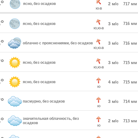
°
2 м/с
ясно, без осадков
717 мм
Ю-В
°
3 м/с
716 мм
ясно, без осадков
Ю,Ю-В
°
3 м/с
облачно с прояснениями, без осадков
716 мм
Ю,Ю-В
°
3 м/с
ясно, без осадков
715 мм
Ю,Ю-В
°
4 м/с
ясно, без осадков
715 мм
Ю
°
3 м/с
пасмурно, без осадков
714 мм
Ю
°
значительная облачность, без
2 м/с
713 мм
осадков
Ю