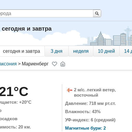
 сегодня и завтра
сегодня и завтра
3 дня
неделя
10 дней
14 
аксония
>
Мариенберг
21°C
2 м/с. легкий ветер,
восточный
щается: +20°C
Давление: 718 мм рт.ст.
о
Влажность: 43%
 осадков
УФ-индекс: 6 (средний)
имость: 20 км.
Магнитные бури: 2