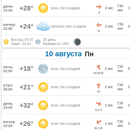
день
740
+28°
ясно, без осадков
2 м/с
мм
14:00
З
вечер
739
+24°
облачно, без осадков
2 м/с
мм
20:00
В
Восход: 05:47
25 день
Закат: 20:41
Видимость 19%
10 августа
Пн
ночь
+18°
739
ясно, без осадков
2 м/с
мм
02:00
Ю,Ю-В
утро
739
+21°
ясно, без осадков
2 м/с
мм
08:00
Ю
день
739
+32°
ясно, без осадков
1 м/с
мм
14:00
З,С-З
вечер
738
+26°
ясно, без осадков
1 м/с
мм
20:00
В,С-В