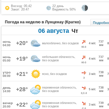
Восход: 05:42
22 день
Закат: 20:47
Видимость 50%
Погода на неделю в Лунценау (Кратко)
Подробн
06 августа
Чт
ночь
+20°
737
малооблачно, без осадков
4 м/с
мм
04:00
Ю-З
ночь
небольшая облачность,
737
+19°
4 м/с
без осадков
мм
05:00
Ю-З
утро
738
+21°
ясно, без осадков
3 м/с
мм
08:00
З
день
переменная облачность,
738
+28°
5 м/с
без осадков
мм
14:00
З,С-З
вечер
переменная облачность,
739
+22°
3 м/с
без осадков
мм
20:00
С-З