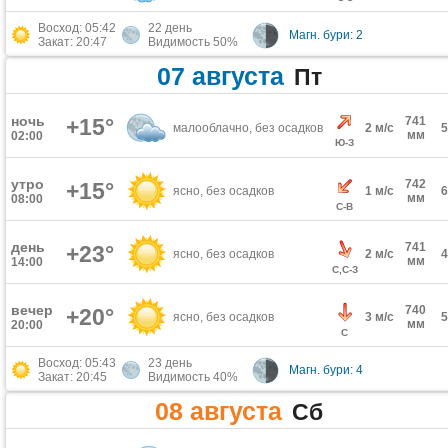
Восход: 05:42
22 день
Магн. бури: 2
Закат: 20:47
Видимость 50%
07 августа
Пт
ночь
+15°
741
малооблачно, без осадков
2 м/с
мм
02:00
Ю-З
утро
742
+15°
ясно, без осадков
1 м/с
мм
08:00
С-В
день
741
+23°
ясно, без осадков
2 м/с
мм
14:00
С,С-З
вечер
740
+20°
ясно, без осадков
3 м/с
мм
20:00
С
Восход: 05:43
23 день
Магн. бури: 4
Закат: 20:45
Видимость 40%
08 августа
Сб