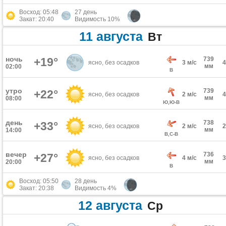
Восход: 05:48
27 день
Закат: 20:40
Видимость 10%
11 августа
Вт
ночь
+19°
739
ясно, без осадков
3 м/с
мм
02:00
В
утро
739
+22°
ясно, без осадков
2 м/с
мм
08:00
Ю,Ю-В
день
738
+33°
ясно, без осадков
2 м/с
мм
14:00
В,С-В
вечер
736
+27°
ясно, без осадков
4 м/с
мм
20:00
В
Восход: 05:50
28 день
Закат: 20:38
Видимость 4%
12 августа
Ср