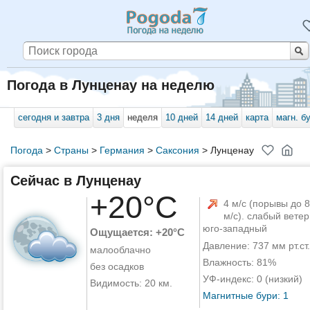
Погода в Лунценау на неделю
сегодня и завтра
3 дня
неделя
10 дней
14 дней
карта
магн. б
Погода
>
Страны
>
Германия
>
Саксония
>
Лунценау
Сейчас в Лунценау
+20°C
4 м/с (порывы до 8
м/с). слабый ветер
юго-западный
Ощущается: +20°C
Давление: 737 мм рт.ст.
малооблачно
Влажность: 81%
без осадков
УФ-индекс: 0 (низкий)
Видимость: 20 км.
Магнитные бури: 1