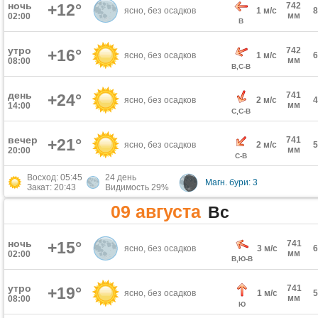
ночь
+12°
742
ясно, без осадков
1 м/с
мм
02:00
В
утро
742
+16°
ясно, без осадков
1 м/с
мм
08:00
В,С-В
день
741
+24°
ясно, без осадков
2 м/с
мм
14:00
С,С-В
вечер
741
+21°
ясно, без осадков
2 м/с
мм
20:00
С-В
Восход: 05:45
24 день
Магн. бури: 3
Закат: 20:43
Видимость 29%
09 августа
Вс
ночь
+15°
741
ясно, без осадков
3 м/с
мм
02:00
В,Ю-В
утро
741
+19°
ясно, без осадков
1 м/с
мм
08:00
Ю