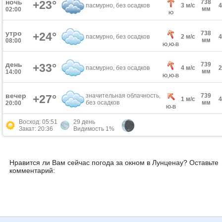
ночь
+23°
738
пасмурно, без осадков
3 м/с
мм
02:00
Ю
утро
738
+24°
пасмурно, без осадков
2 м/с
мм
08:00
Ю,Ю-В
день
739
+33°
пасмурно, без осадков
4 м/с
мм
14:00
Ю,Ю-В
вечер
значительная облачность,
739
+27°
1 м/с
без осадков
мм
20:00
Ю-В
Восход: 05:51
29 день
Закат: 20:36
Видимость 1%
Нравится ли Вам сейчас погода за окном в Лунценау? Оставьте
комментарий: