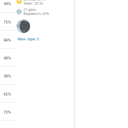
Закат: 20:32
44%
27 день
Видимость 10%
71%
Магн. бури: 3
66%
40%
30%
61%
71%