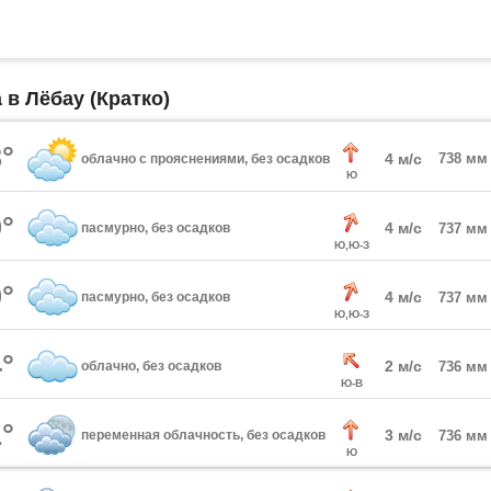
 в Лёбау (Кратко)
°
4 м/с
738 мм
облачно с прояснениями, без осадков
Ю
°
4 м/с
пасмурно, без осадков
737 мм
Ю,Ю-З
°
4 м/с
пасмурно, без осадков
737 мм
Ю,Ю-З
°
2 м/с
облачно, без осадков
736 мм
Ю-В
°
3 м/с
переменная облачность, без осадков
736 мм
Ю