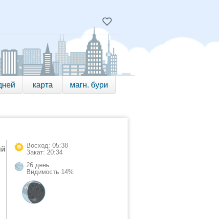
дней
карта
магн. бури
Восход: 05:38
ый
Закат: 20:34
26 день
Видимость 14%