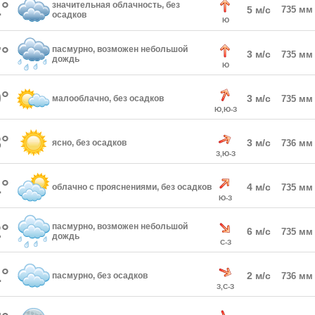
°
значительная облачность, без
5 м/с
735 мм
осадков
Ю
°
пасмурно, возможен небольшой
3 м/с
735 мм
дождь
Ю
°
3 м/с
малооблачно, без осадков
735 мм
Ю,Ю-З
°
3 м/с
ясно, без осадков
736 мм
З,Ю-З
°
4 м/с
облачно с прояснениями, без осадков
735 мм
Ю-З
°
пасмурно, возможен небольшой
6 м/с
735 мм
дождь
С-З
°
2 м/с
пасмурно, без осадков
736 мм
З,С-З