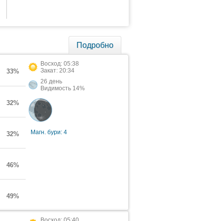
Подробно
Восход: 05:38
Закат: 20:34
33%
26 день
Видимость 14%
32%
Магн. бури: 4
32%
46%
49%
Восход: 05:40