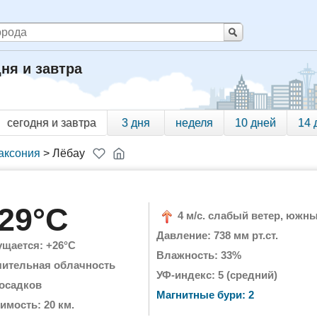
дня и завтра
сегодня и завтра
3 дня
неделя
10 дней
14 
аксония
>
Лёбау
29°C
4 м/с. слабый ветер, южн
Давление: 738 мм рт.ст.
щается: +26°C
Влажность: 33%
чительная облачность
УФ-индекс: 5 (средний)
 осадков
Магнитные бури: 2
имость: 20 км.