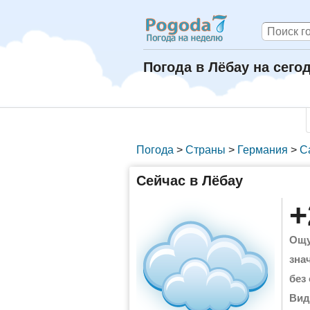
Погода в Лёбау на сего
Погода
>
Страны
>
Германия
>
С
Сейчас в Лёбау
+
Ощу
зна
без
Вид