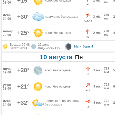
+19°
ясно, без осадков
2 м/с
мм
08:00
Ю
день
730
+30°
пасмурно, без осадков
3 м/с
мм
14:00
Ю,Ю-З
вечер
728
+25°
ясно, без осадков
2 м/с
мм
20:00
Ю
Восход: 05:48
25 день
Магн. бури: 4
Закат: 20:41
Видимость 19%
10 августа
Пн
ночь
+20°
727
ясно, без осадков
3 м/с
мм
02:00
Ю
утро
728
+21°
ясно, без осадков
4 м/с
мм
08:00
Ю-З
день
небольшая облачность,
728
+32°
8 м/с
без осадков
мм
14:00
З