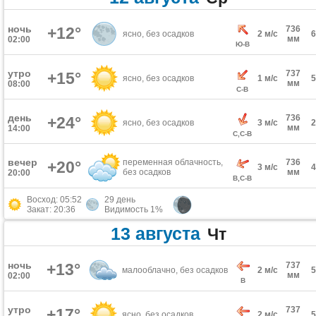
ночь
+12°
736
ясно, без осадков
2 м/с
мм
02:00
Ю-В
утро
737
+15°
ясно, без осадков
1 м/с
мм
08:00
С-В
день
736
+24°
ясно, без осадков
3 м/с
мм
14:00
С,С-В
вечер
переменная облачность,
736
+20°
3 м/с
без осадков
мм
20:00
В,С-В
Восход: 05:52
29 день
Закат: 20:36
Видимость 1%
13 августа
Чт
ночь
+13°
737
малооблачно, без осадков
2 м/с
мм
02:00
В
утро
737
+17°
ясно, без осадков
2 м/с