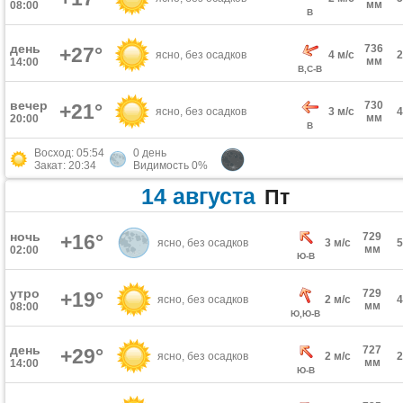
мм
08:00
В
день
736
+27°
ясно, без осадков
4 м/с
мм
14:00
В,С-В
вечер
730
+21°
ясно, без осадков
3 м/с
мм
20:00
В
Восход: 05:54
0 день
Закат: 20:34
Видимость 0%
14 августа
Пт
ночь
+16°
729
ясно, без осадков
3 м/с
мм
02:00
Ю-В
утро
729
+19°
ясно, без осадков
2 м/с
мм
08:00
Ю,Ю-В
день
727
+29°
ясно, без осадков
2 м/с
мм
14:00
Ю-В