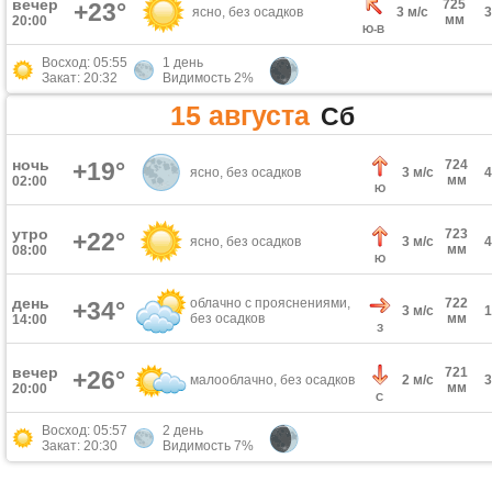
вечер
725
+23°
ясно, без осадков
3 м/с
мм
20:00
Ю-В
Восход: 05:55
1 день
Закат: 20:32
Видимость 2%
15 августа
Сб
ночь
+19°
724
ясно, без осадков
3 м/с
мм
02:00
Ю
утро
723
+22°
ясно, без осадков
3 м/с
мм
08:00
Ю
день
облачно с прояснениями,
722
+34°
3 м/с
без осадков
мм
14:00
З
вечер
721
+26°
малооблачно, без осадков
2 м/с
мм
20:00
С
Восход: 05:57
2 день
Закат: 20:30
Видимость 7%