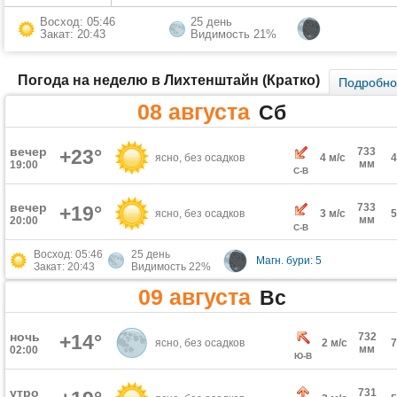
Восход: 05:46
25 день
Закат: 20:43
Видимость 21%
Погода на неделю в Лихтенштайн (Кратко)
Подробн
08 августа
Сб
вечер
+23°
733
ясно, без осадков
4 м/с
мм
19:00
С-В
вечер
733
+19°
ясно, без осадков
3 м/с
мм
20:00
С-В
Восход: 05:46
25 день
Магн. бури: 5
Закат: 20:43
Видимость 22%
09 августа
Вс
ночь
+14°
732
ясно, без осадков
2 м/с
мм
02:00
Ю-В
утро
731