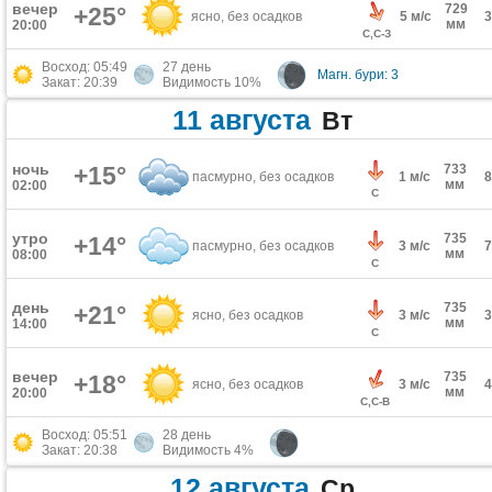
вечер
729
+25°
ясно, без осадков
5 м/с
мм
20:00
С,С-З
Восход: 05:49
27 день
Магн. бури: 3
Закат: 20:39
Видимость 10%
11 августа
Вт
ночь
+15°
733
пасмурно, без осадков
1 м/с
мм
02:00
С
утро
735
+14°
пасмурно, без осадков
3 м/с
мм
08:00
С
день
735
+21°
ясно, без осадков
3 м/с
мм
14:00
С
вечер
735
+18°
ясно, без осадков
3 м/с
мм
20:00
С,С-В
Восход: 05:51
28 день
Закат: 20:38
Видимость 4%
12 августа
Ср