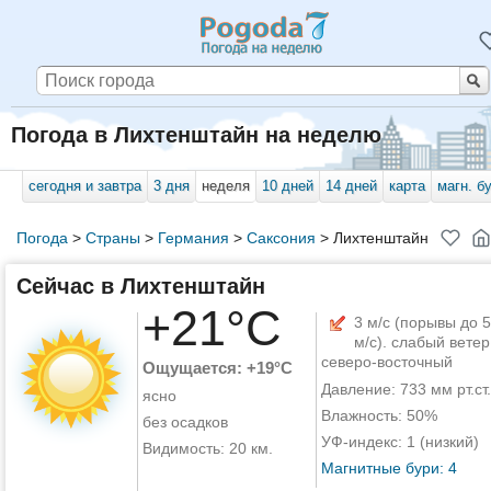
Погода в Лихтенштайн на неделю
сегодня и завтра
3 дня
неделя
10 дней
14 дней
карта
магн. б
Погода
>
Страны
>
Германия
>
Саксония
>
Лихтенштайн
Сейчас в Лихтенштайн
+21°C
3 м/с (порывы до 5
м/с). слабый ветер
северо-восточный
Ощущается: +19°C
Давление: 733 мм рт.ст.
ясно
Влажность: 50%
без осадков
УФ-индекс: 1 (низкий)
Видимость: 20 км.
Магнитные бури: 4