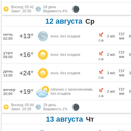
Восход: 05:42
28 день
Закат: 20:30
Видимость 4%
12 августа
Ср
ночь
+13°
737
ясно, без осадков
2 м/с
мм
02:00
С-В
утро
737
+16°
ясно, без осадков
2 м/с
мм
08:00
С-В
день
737
+24°
ясно, без осадков
3 м/с
мм
14:00
С-В
вечер
облачно с прояснениями,
737
+19°
2 м/с
без осадков
мм
20:00
С-В
Восход: 05:44
29 день
Закат: 20:28
Видимость 1%
13 августа
Чт