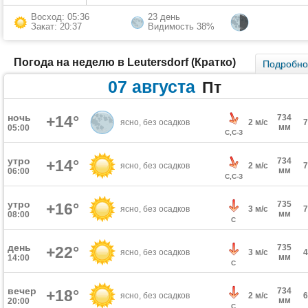
Восход: 05:36
23 день
Закат: 20:37
Видимость 38%
Погода на неделю в Leutersdorf (Кратко)
Подробн
07 августа
Пт
ночь
+14°
734
ясно, без осадков
2 м/с
мм
05:00
С,С-З
утро
734
+14°
ясно, без осадков
2 м/с
мм
06:00
С,С-З
утро
735
+16°
ясно, без осадков
3 м/с
мм
08:00
С
день
735
+22°
ясно, без осадков
3 м/с
мм
14:00
С
вечер
734
+18°
ясно, без осадков
2 м/с
мм
20:00
С