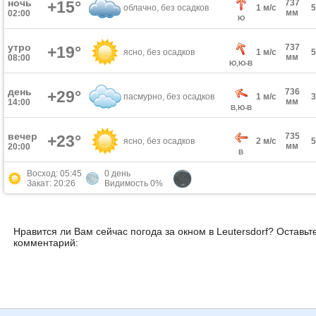
ночь
+15°
737
облачно, без осадков
1 м/с
мм
02:00
Ю
утро
737
+19°
ясно, без осадков
1 м/с
мм
08:00
Ю,Ю-В
день
736
+29°
пасмурно, без осадков
1 м/с
мм
14:00
В,Ю-В
вечер
735
+23°
ясно, без осадков
2 м/с
мм
20:00
В
Восход: 05:45
0 день
Закат: 20:26
Видимость 0%
Нравится ли Вам сейчас погода за окном в Leutersdorf? Оставьт
комментарий: