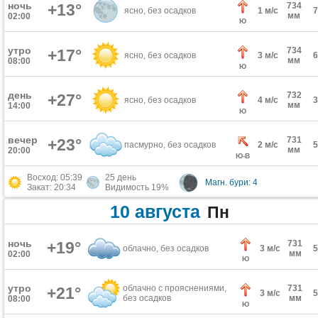
ночь
+13°
734
ясно, без осадков
1 м/с
мм
02:00
Ю
утро
734
+17°
ясно, без осадков
3 м/с
мм
08:00
Ю
день
732
+27°
ясно, без осадков
4 м/с
мм
14:00
Ю
вечер
731
+23°
пасмурно, без осадков
2 м/с
мм
20:00
Ю-В
Восход: 05:39
25 день
Магн. бури: 4
Закат: 20:34
Видимость 19%
10 августа
Пн
ночь
+19°
731
облачно, без осадков
3 м/с
мм
02:00
Ю
утро
облачно с прояснениями,
731
+21°
3 м/с
без осадков
мм
08:00
Ю