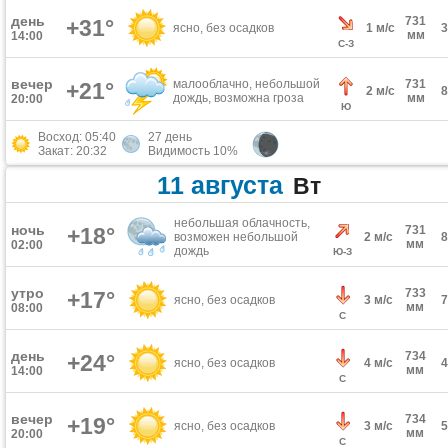
день
731
+31°
ясно, без осадков
1 м/с
мм
14:00
С-З
вечер
малооблачно, небольшой
731
+21°
2 м/с
дождь, возможна гроза
мм
20:00
Ю
Восход: 05:40
27 день
Закат: 20:32
Видимость 10%
11 августа
Вт
небольшая облачность,
ночь
+18°
731
возможен небольшой
2 м/с
мм
02:00
дождь
Ю-З
утро
733
+17°
ясно, без осадков
3 м/с
мм
08:00
С
день
734
+24°
ясно, без осадков
4 м/с
мм
14:00
С
вечер
734
+19°
ясно, без осадков
3 м/с
мм
20:00
С