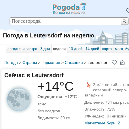
Погода в Leutersdorf на неделю
сегодня и завтра
3 дня
неделя
10 дней
14 дней
карта
магн. б
Погода
>
Страны
>
Германия
>
Саксония
>
Leutersdorf
Сейчас в Leutersdorf
+14°C
2 м/с. легкий ветер
северный,северо-
западный
Ощущается: +12°C
Давление: 734 мм рт.ст.
ясно
Влажность: 72%
без осадков
УФ-индекс: 0 (низкий)
Видимость: 20 км.
Магнитные бури: 2