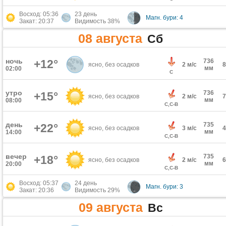
Восход: 05:36
23 день
Магн. бури: 4
Закат: 20:37
Видимость 38%
08 августа
Сб
ночь
+12°
736
ясно, без осадков
2 м/с
мм
02:00
С
утро
736
+15°
ясно, без осадков
2 м/с
мм
08:00
С,С-В
день
735
+22°
ясно, без осадков
3 м/с
мм
14:00
С,С-В
вечер
735
+18°
ясно, без осадков
2 м/с
мм
20:00
С,С-В
Восход: 05:37
24 день
Магн. бури: 3
Закат: 20:36
Видимость 29%
09 августа
Вс