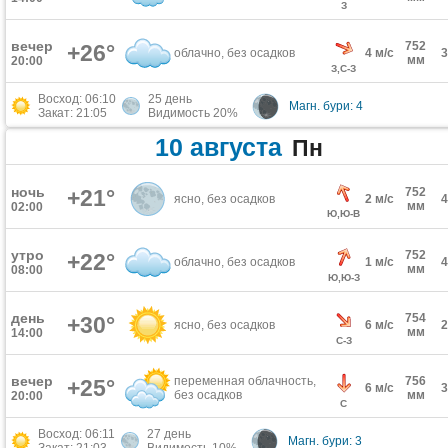
З
вечер
752
+26°
облачно, без осадков
4 м/с
мм
20:00
З,С-З
Восход: 06:10
25 день
Магн. бури: 4
Закат: 21:05
Видимость 20%
10 августа
Пн
ночь
+21°
752
ясно, без осадков
2 м/с
мм
02:00
Ю,Ю-В
утро
752
+22°
облачно, без осадков
1 м/с
мм
08:00
Ю,Ю-З
день
754
+30°
ясно, без осадков
6 м/с
мм
14:00
С-З
вечер
переменная облачность,
756
+25°
6 м/с
без осадков
мм
20:00
С
Восход: 06:11
27 день
Магн. бури: 3