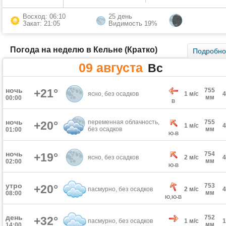
Восход: 06:10
25 день
Закат: 21:05
Видимость 19%
Погода на неделю в Кельне (Кратко)
Подробн
09 августа
Вс
ночь
+21°
755
ясно, без осадков
1 м/с
мм
00:00
В
ночь
переменная облачность,
755
+20°
1 м/с
без осадков
мм
01:00
Ю-В
ночь
754
+19°
ясно, без осадков
2 м/с
мм
02:00
Ю-В
утро
753
+20°
пасмурно, без осадков
2 м/с
мм
08:00
Ю,Ю-В
день
752
+32°
пасмурно, без осадков
1 м/с
мм
14:00