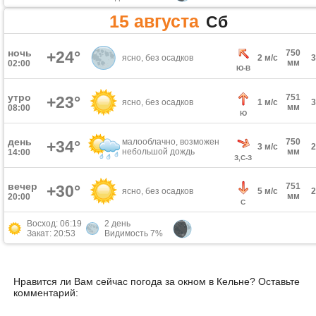
15 августа
Сб
ночь
+24°
750
ясно, без осадков
2 м/с
мм
02:00
Ю-В
утро
751
+23°
ясно, без осадков
1 м/с
мм
08:00
Ю
день
малооблачно, возможен
750
+34°
3 м/с
небольшой дождь
мм
14:00
З,С-З
вечер
751
+30°
ясно, без осадков
5 м/с
мм
20:00
С
Восход: 06:19
2 день
Закат: 20:53
Видимость 7%
Нравится ли Вам сейчас погода за окном в Кельне? Оставьте
комментарий: