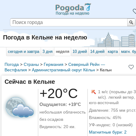
Погода в Кельне на неделю
сегодня и завтра
3 дня
неделя
10 дней
14 дней
карта
магн. б
Погода
>
Страны
>
Германия
>
Северный Рейн —
Вестфалия
>
Административный округ Кёльн
>
Кельн
Сейчас в Кельне
+20°C
1 м/с (порывы до 3
м/с). легкий ветер,
юго-восточный
Ощущается: +19°C
Давление: 755 мм рт.ст.
небольшая облачность
Влажность: 45%
без осадков
УФ-индекс: 0 (низкий)
Видимость: 20 км.
Магнитные бури: 2