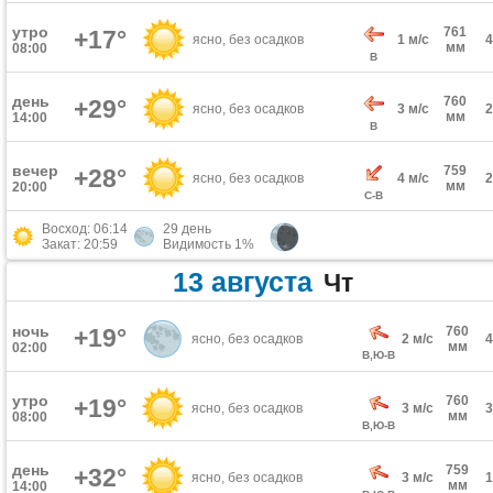
утро
761
+17°
ясно, без осадков
1 м/с
мм
08:00
В
день
760
+29°
ясно, без осадков
3 м/с
мм
14:00
В
вечер
759
+28°
ясно, без осадков
4 м/с
мм
20:00
С-В
Восход: 06:14
29 день
Закат: 20:59
Видимость 1%
13 августа
Чт
ночь
+19°
760
ясно, без осадков
2 м/с
мм
02:00
В,Ю-В
утро
760
+19°
ясно, без осадков
3 м/с
мм
08:00
В,Ю-В
день
759
+32°
ясно, без осадков
3 м/с
мм
14:00