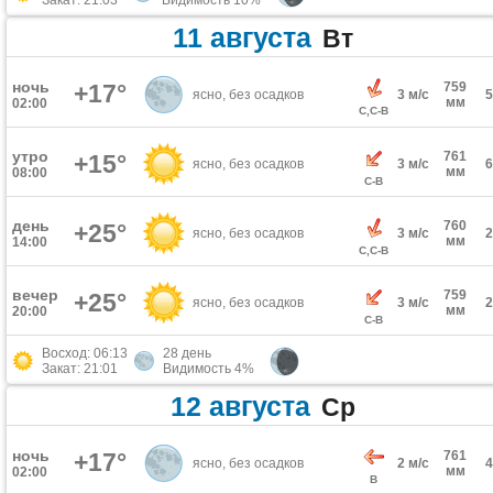
Закат: 21:03
Видимость 10%
11 августа
Вт
ночь
+17°
759
ясно, без осадков
3 м/с
мм
02:00
С,С-В
утро
761
+15°
ясно, без осадков
3 м/с
мм
08:00
С-В
день
760
+25°
ясно, без осадков
3 м/с
мм
14:00
С,С-В
вечер
759
+25°
ясно, без осадков
3 м/с
мм
20:00
С-В
Восход: 06:13
28 день
Закат: 21:01
Видимость 4%
12 августа
Ср
ночь
+17°
761
ясно, без осадков
2 м/с
мм
02:00
В