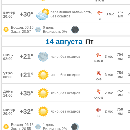
В,Ю-В
вечер
переменная облачность,
757
+30°
3 м/с
без осадков
мм
20:00
В
Восход: 06:16
0 день
Закат: 20:57
Видимость 0%
14 августа
Пт
ночь
+21°
754
ясно, без осадков
3 м/с
мм
02:00
В,Ю-В
утро
754
+21°
ясно, без осадков
3 м/с
мм
08:00
Ю-В
день
752
+35°
ясно, без осадков
2 м/с
мм
14:00
Ю,Ю-В
вечер
750
+32°
ясно, без осадков
2 м/с
мм
20:00
В
Восход: 06:18
1 день
Закат: 20:55
Видимость 2%