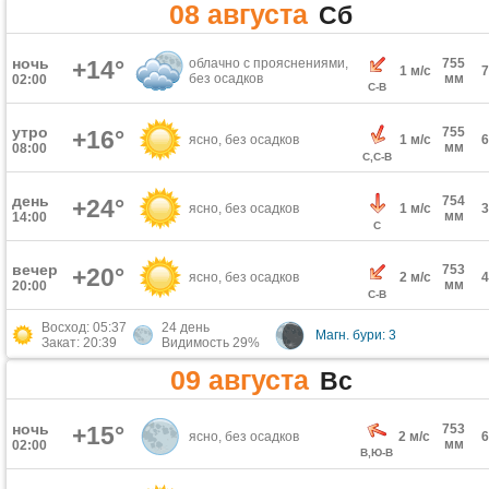
08 августа
Сб
ночь
+14°
облачно с прояснениями,
755
1 м/с
без осадков
мм
02:00
С-В
утро
755
+16°
ясно, без осадков
1 м/с
мм
08:00
С,С-В
день
754
+24°
ясно, без осадков
1 м/с
мм
14:00
С
вечер
753
+20°
ясно, без осадков
2 м/с
мм
20:00
С-В
Восход: 05:37
24 день
Магн. бури: 3
Закат: 20:39
Видимость 29%
09 августа
Вс
ночь
+15°
753
ясно, без осадков
2 м/с
мм
02:00
В,Ю-В