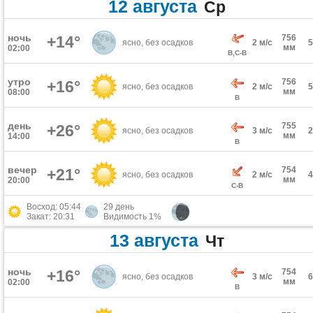
12 августа
Ср
ночь
+14°
756
ясно, без осадков
2 м/с
мм
02:00
В,С-В
утро
756
+16°
ясно, без осадков
2 м/с
мм
08:00
В
день
755
+26°
ясно, без осадков
3 м/с
мм
14:00
В
вечер
754
+21°
ясно, без осадков
2 м/с
мм
20:00
С-В
Восход: 05:44
29 день
Закат: 20:31
Видимость 1%
13 августа
Чт
ночь
+16°
754
ясно, без осадков
3 м/с
мм
02:00
В