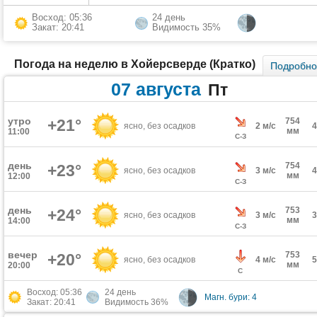
Восход: 05:36
24 день
Закат: 20:41
Видимость 35%
Погода на неделю в Хойерсверде (Кратко)
Подробн
07 августа
Пт
утро
+21°
754
ясно, без осадков
2 м/с
мм
11:00
С-З
день
754
+23°
ясно, без осадков
3 м/с
мм
12:00
С-З
день
753
+24°
ясно, без осадков
3 м/с
мм
14:00
С-З
вечер
753
+20°
ясно, без осадков
4 м/с
мм
20:00
С
Восход: 05:36
24 день
Магн. бури: 4
Закат: 20:41
Видимость 36%