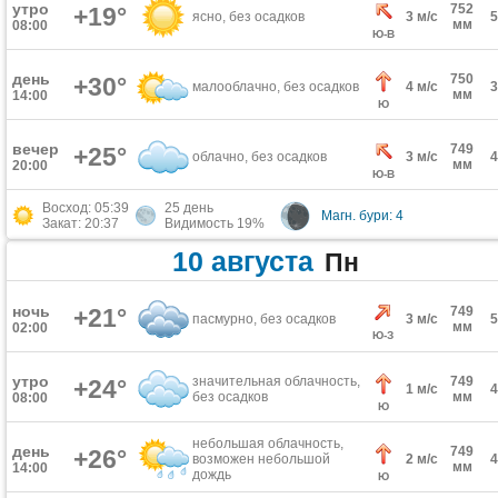
утро
752
+19°
ясно, без осадков
3 м/с
мм
08:00
Ю-В
день
750
+30°
малооблачно, без осадков
4 м/с
мм
14:00
Ю
вечер
749
+25°
облачно, без осадков
3 м/с
мм
20:00
Ю-В
Восход: 05:39
25 день
Магн. бури: 4
Закат: 20:37
Видимость 19%
10 августа
Пн
ночь
+21°
749
пасмурно, без осадков
3 м/с
мм
02:00
Ю-З
утро
значительная облачность,
749
+24°
1 м/с
без осадков
мм
08:00
Ю
небольшая облачность,
день
749
+26°
возможен небольшой
2 м/с
мм
14:00
дождь
Ю