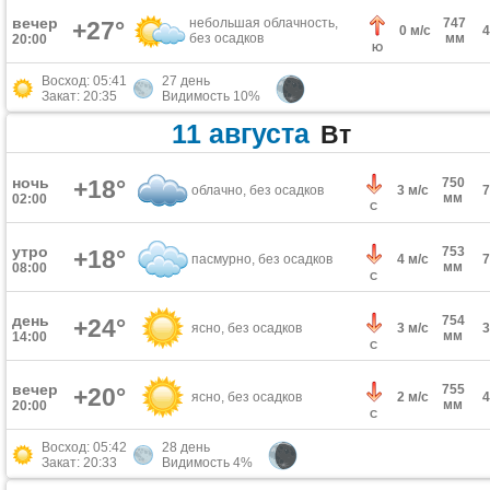
вечер
небольшая облачность,
747
+27°
0 м/с
без осадков
мм
20:00
Ю
Восход: 05:41
27 день
Закат: 20:35
Видимость 10%
11 августа
Вт
ночь
+18°
750
облачно, без осадков
3 м/с
мм
02:00
С
утро
753
+18°
пасмурно, без осадков
4 м/с
мм
08:00
С
день
754
+24°
ясно, без осадков
3 м/с
мм
14:00
С
вечер
755
+20°
ясно, без осадков
2 м/с
мм
20:00
С
Восход: 05:42
28 день
Закат: 20:33
Видимость 4%