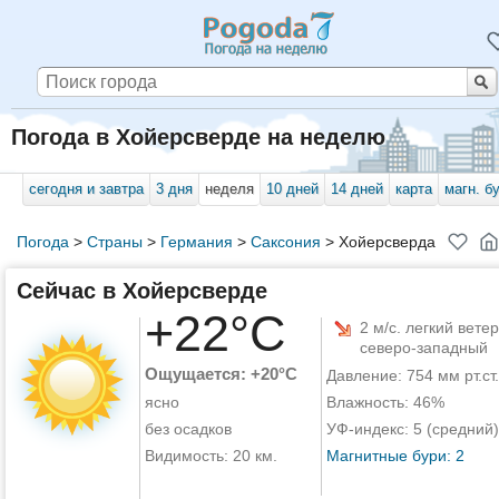
Погода в Хойерсверде на неделю
сегодня и завтра
3 дня
неделя
10 дней
14 дней
карта
магн. б
Погода
>
Страны
>
Германия
>
Саксония
>
Хойерсверда
Сейчас в Хойерсверде
+22°C
2 м/с. легкий ветер
северо-западный
Ощущается: +20°C
Давление: 754 мм рт.ст.
ясно
Влажность: 46%
без осадков
УФ-индекс: 5 (средний)
Видимость: 20 км.
Магнитные бури: 2