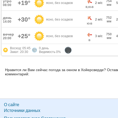
утро
754
+19°
ясно, без осадков
2 м/с
мм
08:00
В,Ю-В
день
752
+30°
ясно, без осадков
2 м/с
мм
14:00
Ю-В
вечер
750
+25°
ясно, без осадков
3 м/с
мм
20:00
В
Восход: 05:45
0 день
Закат: 20:30
Видимость 0%
Нравится ли Вам сейчас погода за окном в Хойерсверде? Остав
комментарий:
О сайте
Источники данных