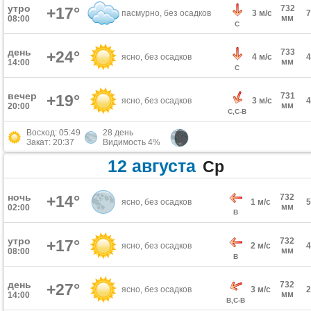
утро
732
+17°
пасмурно, без осадков
3 м/с
мм
08:00
С
день
733
+24°
ясно, без осадков
4 м/с
мм
14:00
С
вечер
731
+19°
ясно, без осадков
3 м/с
мм
20:00
С,С-В
Восход: 05:49
28 день
Закат: 20:37
Видимость 4%
12 августа
Ср
ночь
+14°
732
ясно, без осадков
1 м/с
мм
02:00
В
утро
732
+17°
ясно, без осадков
2 м/с
мм
08:00
В
день
732
+27°
ясно, без осадков
3 м/с
мм
14:00
В,С-В