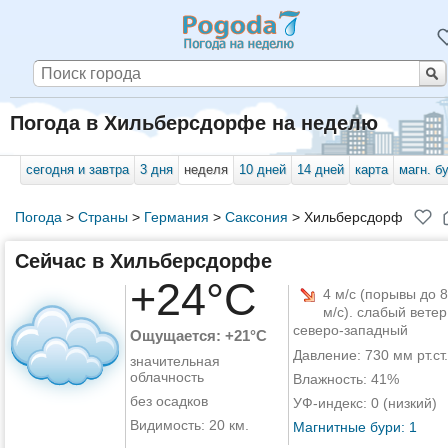
Погода в Хильберсдорфе на неделю
сегодня и завтра
3 дня
неделя
10 дней
14 дней
карта
магн. б
Погода
>
Страны
>
Германия
>
Саксония
>
Хильберсдорф
Сейчас в Хильберсдорфе
+24°C
4 м/с (порывы до 8
м/с). слабый ветер
северо-западный
Ощущается: +21°C
Давление: 730 мм рт.ст.
значительная
облачность
Влажность: 41%
без осадков
УФ-индекс: 0 (низкий)
Видимость: 20 км.
Магнитные бури: 1