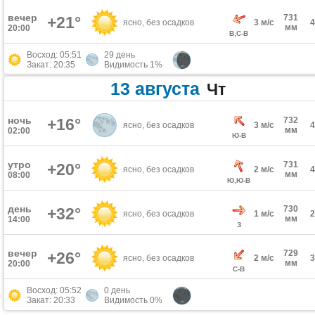
вечер
731
+21°
ясно, без осадков
3 м/с
мм
20:00
В,С-В
Восход: 05:51
29 день
Закат: 20:35
Видимость 1%
13 августа
Чт
ночь
+16°
732
ясно, без осадков
3 м/с
мм
02:00
Ю-В
утро
731
+20°
ясно, без осадков
2 м/с
мм
08:00
Ю,Ю-В
день
730
+32°
ясно, без осадков
1 м/с
мм
14:00
З
вечер
729
+26°
ясно, без осадков
2 м/с
мм
20:00
С-В
Восход: 05:52
0 день
Закат: 20:33
Видимость 0%