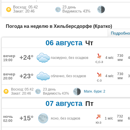
Восход: 05:42
23 день
Закат: 20:46
Видимость 43%
Погода на неделю в Хильберсдорфе (Кратко)
Подробн
06 августа
Чт
вечер
+24°
730
пасмурно, без осадков
4 м/с
мм
19:00
С,С-З
вечер
730
+23°
облачно, без осадков
4 м/с
мм
20:00
С-З
Восход: 05:42
23 день
Магн. бури: 2
Закат: 20:46
Видимость 43%
07 августа
Пт
ночь
+15°
732
ясно, без осадков
1 м/с
мм
02:00
Ю-З