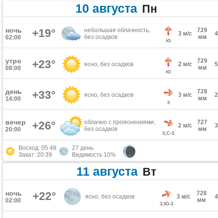
10 августа
Пн
ночь
+19°
небольшая облачность,
729
3 м/с
без осадков
мм
02:00
Ю
утро
729
+23°
ясно, без осадков
2 м/с
мм
08:00
Ю
день
728
+33°
ясно, без осадков
3 м/с
мм
14:00
З
вечер
облачно с прояснениями,
727
+26°
2 м/с
без осадков
мм
20:00
З,С-З
Восход: 05:48
27 день
Закат: 20:39
Видимость 10%
11 августа
Вт
ночь
+22°
728
ясно, без осадков
3 м/с
мм
02:00
З,Ю-З