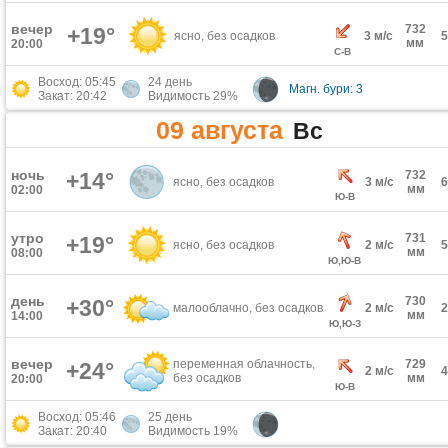
вечер
732
+19°
ясно, без осадков
3 м/с
мм
20:00
С-В
Восход: 05:45
24 день
Магн. бури: 3
Закат: 20:42
Видимость 29%
09 августа
Вс
ночь
+14°
732
ясно, без осадков
3 м/с
мм
02:00
Ю-В
утро
731
+19°
ясно, без осадков
2 м/с
мм
08:00
Ю,Ю-В
день
730
+30°
малооблачно, без осадков
2 м/с
мм
14:00
Ю,Ю-З
вечер
переменная облачность,
729
+24°
2 м/с
без осадков
мм
20:00
Ю-В
Восход: 05:46
25 день
Закат: 20:40
Видимость 19%