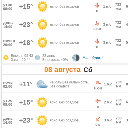
утро
733
+15°
ясно, без осадков
1 м/с
мм
08:00
С
день
732
+23°
ясно, без осадков
3 м/с
мм
14:00
С,С-З
вечер
732
+18°
ясно, без осадков
3 м/с
мм
20:00
С
Восход: 05:43
23 день
Магн. бури: 4
Закат: 20:44
Видимость 40%
08 августа
Сб
ночь
+11°
небольшая облачность,
734
1 м/с
без осадков
мм
02:00
В,Ю-В
утро
734
+15°
ясно, без осадков
2 м/с
мм
08:00
В
день
733
+23°
ясно, без осадков
3 м/с
мм
14:00
С-В