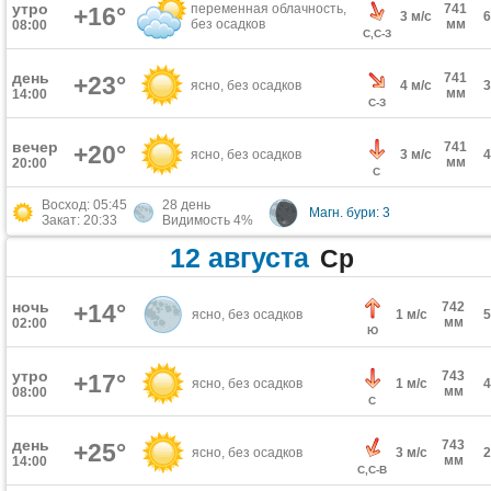
утро
переменная облачность,
741
+16°
3 м/с
без осадков
мм
08:00
С,С-З
день
741
+23°
ясно, без осадков
4 м/с
мм
14:00
С-З
вечер
741
+20°
ясно, без осадков
3 м/с
мм
20:00
С
Восход: 05:45
28 день
Магн. бури: 3
Закат: 20:33
Видимость 4%
12 августа
Ср
ночь
+14°
742
ясно, без осадков
1 м/с
мм
02:00
Ю
утро
743
+17°
ясно, без осадков
1 м/с
мм
08:00
С
день
743
+25°
ясно, без осадков
3 м/с
мм
14:00
С,С-В