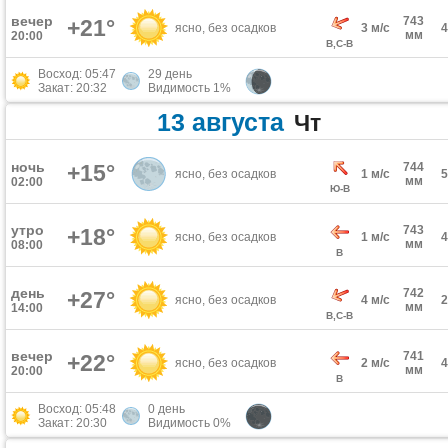
вечер
743
+21°
ясно, без осадков
3 м/с
мм
20:00
В,С-В
Восход: 05:47
29 день
Закат: 20:32
Видимость 1%
13 августа
Чт
ночь
+15°
744
ясно, без осадков
1 м/с
мм
02:00
Ю-В
утро
743
+18°
ясно, без осадков
1 м/с
мм
08:00
В
день
742
+27°
ясно, без осадков
4 м/с
мм
14:00
В,С-В
вечер
741
+22°
ясно, без осадков
2 м/с
мм
20:00
В
Восход: 05:48
0 день
Закат: 20:30
Видимость 0%