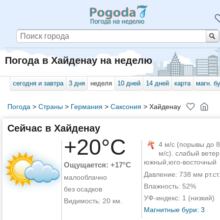
Погода в Хайденау на неделю
сегодня и завтра
3 дня
неделя
10 дней
14 дней
карта
магн. б
Погода
>
Страны
>
Германия
>
Саксония
>
Хайденау
Сейчас в Хайденау
+20°C
4 м/с (порывы до 8
м/с). слабый ветер
южный,юго-восточный
Ощущается: +17°C
Давление: 738 мм рт.ст.
малооблачно
Влажность: 52%
без осадков
УФ-индекс: 1 (низкий)
Видимость: 20 км.
Магнитные бури: 3