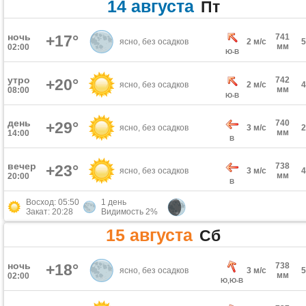
14 августа
Пт
ночь
+17°
741
ясно, без осадков
2 м/с
мм
02:00
Ю-В
утро
742
+20°
ясно, без осадков
2 м/с
мм
08:00
Ю-В
день
740
+29°
ясно, без осадков
3 м/с
мм
14:00
В
вечер
738
+23°
ясно, без осадков
3 м/с
мм
20:00
В
Восход: 05:50
1 день
Закат: 20:28
Видимость 2%
15 августа
Сб
ночь
+18°
738
ясно, без осадков
3 м/с
мм
02:00
Ю,Ю-В