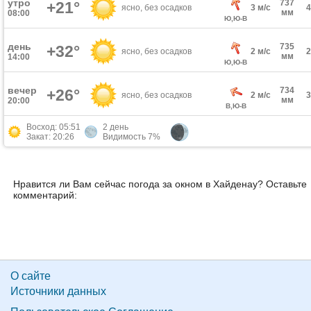
утро
737
+21°
ясно, без осадков
3 м/с
мм
08:00
Ю,Ю-В
день
735
+32°
ясно, без осадков
2 м/с
мм
14:00
Ю,Ю-В
вечер
734
+26°
ясно, без осадков
2 м/с
мм
20:00
В,Ю-В
Восход: 05:51
2 день
Закат: 20:26
Видимость 7%
Нравится ли Вам сейчас погода за окном в Хайденау? Оставьте
комментарий:
О сайте
Источники данных