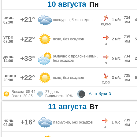
10 августа
Пн
ночь
+21°
734
пасмурно, без осадков
1 м/с
мм
02:00
Ю,Ю-З
утро
735
+22°
ясно, без осадков
2 м/с
мм
08:00
З
день
облачно с прояснениями,
734
+33°
5 м/с
без осадков
мм
14:00
З
вечер
735
+22°
ясно, без осадков
3 м/с
мм
20:00
С,С-З
Восход: 05:44
27 день
Магн. бури: 3
Закат: 20:35
Видимость 10%
11 августа
Вт
ночь
+16°
739
пасмурно, без осадков
1 м/с
мм
02:00
З