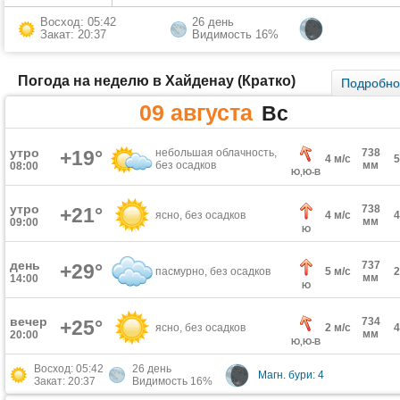
Восход: 05:42
26 день
Закат: 20:37
Видимость 16%
Погода на неделю в Хайденау (Кратко)
Подробн
09 августа
Вс
утро
+19°
небольшая облачность,
738
4 м/с
без осадков
мм
08:00
Ю,Ю-В
утро
738
+21°
ясно, без осадков
4 м/с
мм
09:00
Ю
день
737
+29°
пасмурно, без осадков
5 м/с
мм
14:00
Ю
вечер
734
+25°
ясно, без осадков
2 м/с
мм
20:00
Ю,Ю-В
Восход: 05:42
26 день
Магн. бури: 4
Закат: 20:37
Видимость 16%