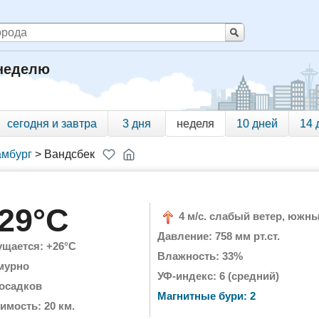
 неделю
сегодня и завтра
3 дня
неделя
10 дней
14 
амбург
>
Вандсбек
29°C
4 м/с. слабый ветер, южн
Давление: 758 мм рт.ст.
щается: +26°C
Влажность: 33%
мурно
УФ-индекс: 6 (средний)
 осадков
Магнитные бури: 2
имость: 20 км.