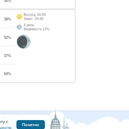
30%
Восход: 06:00
Закат: 20:46
38%
4 день
Видимость 13%
52%
37%
54%
ние
ту с
сти
Понятно
ьности
.