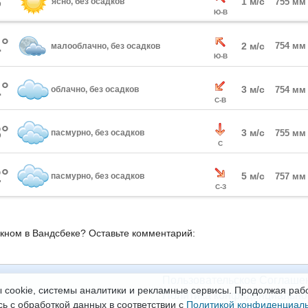
°
1 м/с
ясно, без осадков
755 мм
Ю-В
°
2 м/с
754 мм
малооблачно, без осадков
Ю-В
°
3 м/с
облачно, без осадков
754 мм
С-В
°
3 м/с
пасмурно, без осадков
755 мм
С
°
5 м/с
пасмурно, без осадков
757 мм
С-З
окном в Вандсбеке? Оставьте комментарий:
Пользовательское Соглаше
 cookie, системы аналитики и рекламные сервисы. Продолжая рабо
Политика конфиденциально
сь с обработкой данных в соответствии с
Политикой конфиденциал