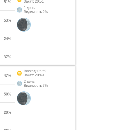
Закат: 20:51
51%
1 день
Видимость 2%
53%
24%
37%
Восход: 05:59
Закат: 20:49
47%
2 день
Видимость 7%
50%
20%