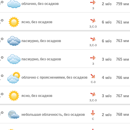
°
2 м/с
облачно, без осадков
759 мм
З
°
6 м/с
ясно, без осадков
761 мм
З,С-З
°
6 м/с
763 мм
пасмурно, без осадков
З,С-З
°
3 м/с
пасмурно, без осадков
765 мм
З
°
4 м/с
облачно с прояснениями, без осадков
766 мм
С-З
°
3 м/с
ясно, без осадков
767 мм
З,С-З
°
2 м/с
768 мм
небольшая облачность, без осадков
С