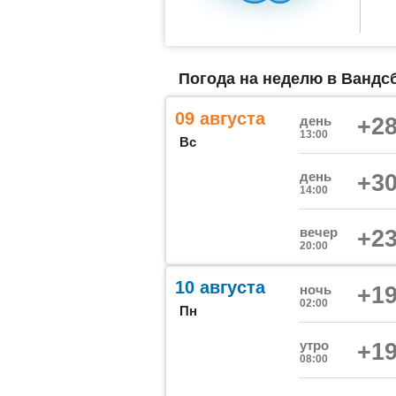
Погода на неделю в Вандсб
09 августа
день
+28
13:00
Вс
день
+30
14:00
вечер
+23
20:00
10 августа
ночь
+19
02:00
Пн
утро
+19
08:00