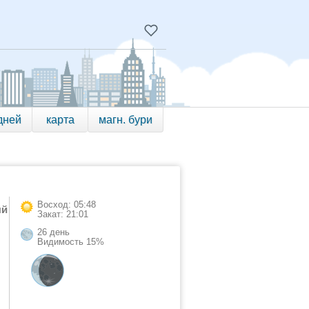
дней
карта
магн. бури
Восход: 05:48
ый
Закат: 21:01
26 день
Видимость 15%