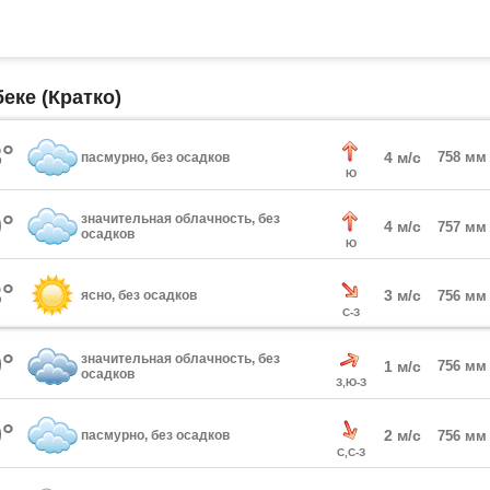
еке (Кратко)
°
4 м/с
758 мм
пасмурно, без осадков
Ю
°
значительная облачность, без
4 м/с
757 мм
осадков
Ю
°
3 м/с
ясно, без осадков
756 мм
С-З
°
значительная облачность, без
1 м/с
756 мм
осадков
З,Ю-З
°
2 м/с
пасмурно, без осадков
756 мм
С,С-З