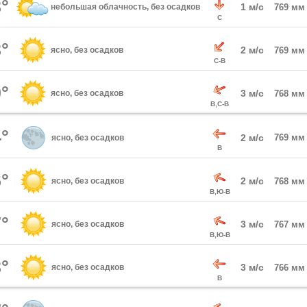
°
1 м/с
небольшая облачность, без осадков
769 мм
С
°
2 м/с
ясно, без осадков
769 мм
С-В
°
3 м/с
ясно, без осадков
768 мм
В,С-В
°
2 м/с
769 мм
ясно, без осадков
В
°
2 м/с
ясно, без осадков
768 мм
В,Ю-В
°
3 м/с
ясно, без осадков
767 мм
В,Ю-В
°
3 м/с
ясно, без осадков
766 мм
В