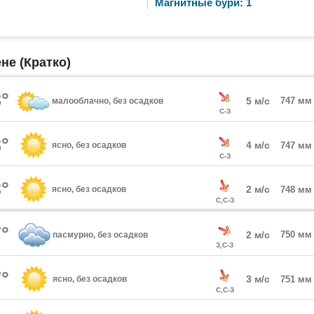
Магнитные бури: 1
не (Кратко)
°
5 м/с
747 мм
малооблачно, без осадков
С-З
°
4 м/с
ясно, без осадков
747 мм
С-З
°
2 м/с
ясно, без осадков
748 мм
С,С-З
°
2 м/с
750 мм
пасмурно, без осадков
З,С-З
°
3 м/с
ясно, без осадков
751 мм
С,С-З