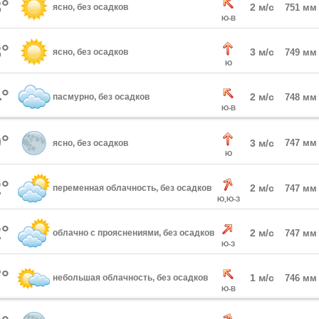
°
2 м/с
ясно, без осадков
751 мм
Ю-В
°
3 м/с
ясно, без осадков
749 мм
Ю
°
2 м/с
пасмурно, без осадков
748 мм
Ю-В
°
3 м/с
747 мм
ясно, без осадков
Ю
°
2 м/с
переменная облачность, без осадков
747 мм
Ю,Ю-З
°
2 м/с
облачно с прояснениями, без осадков
747 мм
Ю-З
°
1 м/с
небольшая облачность, без осадков
746 мм
Ю-В