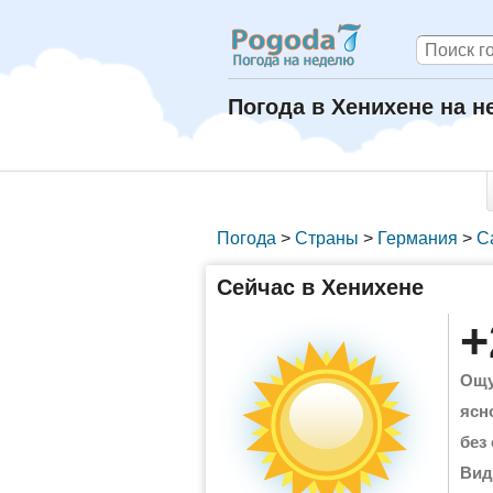
Погода в Хенихене на 
Погода
>
Страны
>
Германия
>
С
Сейчас в Хенихене
+
Ощу
ясн
без
Вид