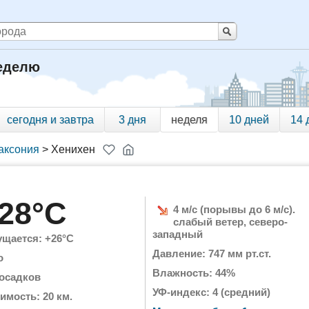
неделю
сегодня и завтра
3 дня
неделя
10 дней
14 
аксония
>
Хенихен
28°C
4 м/с (порывы до 6 м/с).
слабый ветер, северо-
западный
щается: +26°C
Давление: 747 мм рт.ст.
о
Влажность: 44%
 осадков
УФ-индекс: 4 (средний)
имость: 20 км.