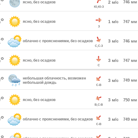
°
2 м/с
746 мм
ясно, без осадков
Ю,Ю-З
°
1 м/с
ясно, без осадков
747 мм
З
°
3 м/с
облачно с прояснениями, без осадков
746 мм
С,С-З
°
3 м/с
ясно, без осадков
747 мм
С
°
небольшая облачность, возможен
3 м/с
749 мм
небольшой дождь
С-В
°
3 м/с
ясно, без осадков
750 мм
В,С-В
°
3 м/с
облачно с прояснениями, без осадков
749 мм
С-В