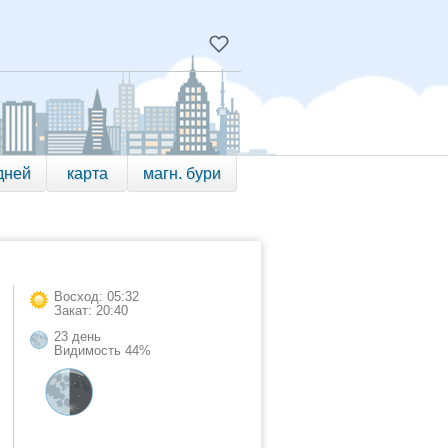
дней
карта
магн. бури
Восход: 05:32
Закат: 20:40
23 день
Видимость 44%