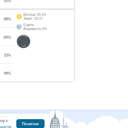
53%
Восход: 05:43
Закат: 20:27
68%
0 день
Видимость 0%
60%
33%
49%
ние
ту с
сти
Понятно
ьности
.