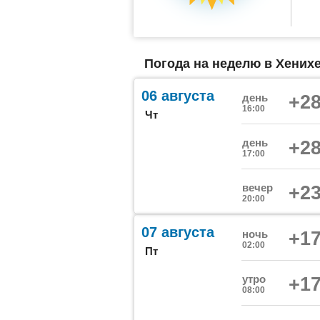
Погода на неделю в Хенихе
06 августа
день
+28
16:00
Чт
день
+28
17:00
вечер
+23
20:00
07 августа
ночь
+17
02:00
Пт
утро
+17
08:00