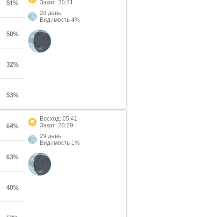
Закат: 20:31
51%
28 день
Видимость 4%
50%
32%
53%
Восход: 05:41
Закат: 20:29
64%
29 день
Видимость 1%
63%
40%