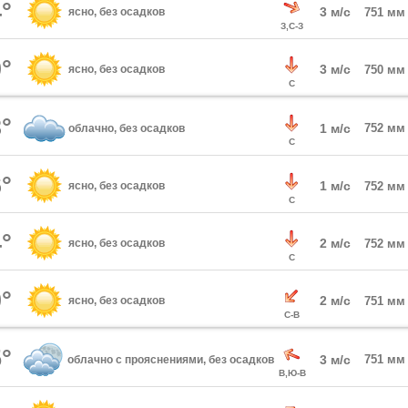
°
3 м/с
ясно, без осадков
751 мм
З,С-З
°
3 м/с
ясно, без осадков
750 мм
С
°
1 м/с
752 мм
облачно, без осадков
С
°
1 м/с
ясно, без осадков
752 мм
С
°
2 м/с
ясно, без осадков
752 мм
С
°
2 м/с
ясно, без осадков
751 мм
С-В
°
3 м/с
751 мм
облачно с прояснениями, без осадков
В,Ю-В