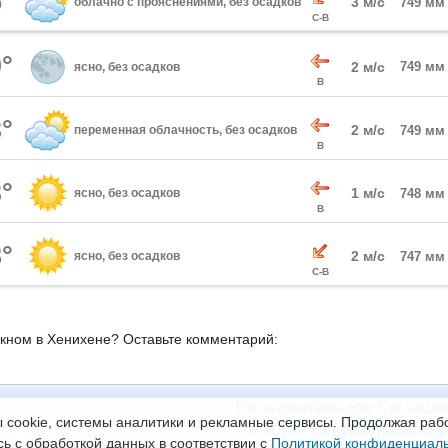
°
3 м/с
облачно с прояснениями, без осадков
749 мм
С-В
°
2 м/с
749 мм
ясно, без осадков
В
°
2 м/с
переменная облачность, без осадков
749 мм
В
°
1 м/с
ясно, без осадков
748 мм
В
°
2 м/с
ясно, без осадков
747 мм
С-В
окном в Хенихене? Оставьте комментарий:
Пользовательское Соглаше
 cookie, системы аналитики и рекламные сервисы. Продолжая рабо
Политика конфиденциально
сь с обработкой данных в соответствии с
Политикой конфиденциал