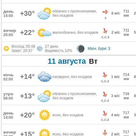
день
облачно с прояснениями,
711
+30°
6 м/с
без осадков
мм
14:00
З
вечер
711
+22°
малооблачно, без осадков
2 м/с
мм
20:00
С,С-З
Восход: 05:48
27 день
Магн. бури: 3
Закат: 20:37
Видимость 10%
11 августа
Вт
ночь
+14°
714
пасмурно, без осадков
1 м/с
мм
02:00
С,С-З
утро
облачно с прояснениями,
716
+13°
3 м/с
без осадков
мм
08:00
С,С-З
день
717
+20°
ясно, без осадков
4 м/с
мм
14:00
С,С-З
вечер
717
+15°
ясно, без осадков
2 м/с