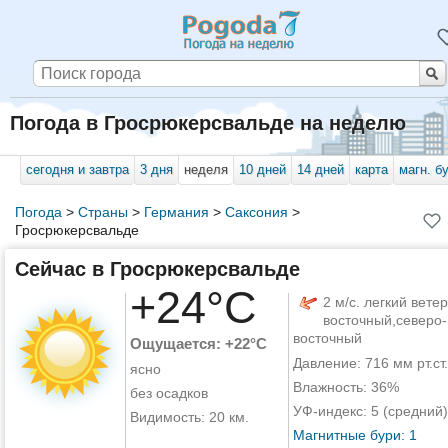
Погода в Гросрюкерсвальде на неделю
сегодня и завтра
3 дня
неделя
10 дней
14 дней
карта
магн. б
Погода
>
Страны
>
Германия
>
Саксония
>
Гросрюкерсвальде
Сейчас в Гросрюкерсвальде
+24°C
2 м/с. легкий ветер
восточный,северо-
восточный
Ощущается: +22°C
Давление: 716 мм рт.ст.
ясно
Влажность: 36%
без осадков
УФ-индекс: 5 (средний)
Видимость: 20 км.
Магнитные бури: 1