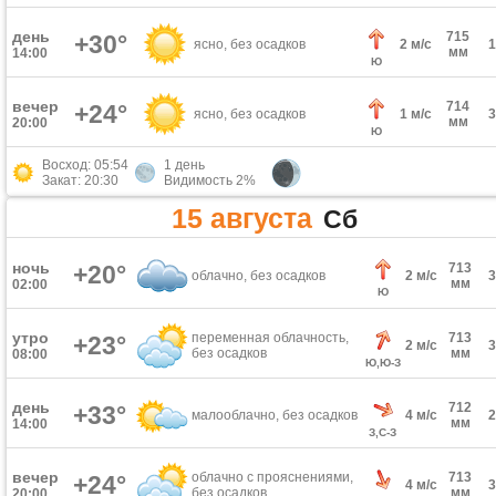
день
715
+30°
ясно, без осадков
2 м/с
мм
14:00
Ю
вечер
714
+24°
ясно, без осадков
1 м/с
мм
20:00
Ю
Восход: 05:54
1 день
Закат: 20:30
Видимость 2%
15 августа
Сб
ночь
+20°
713
облачно, без осадков
2 м/с
мм
02:00
Ю
утро
переменная облачность,
713
+23°
2 м/с
без осадков
мм
08:00
Ю,Ю-З
день
712
+33°
малооблачно, без осадков
4 м/с
мм
14:00
З,С-З
вечер
облачно с прояснениями,
713
+24°
4 м/с
без осадков
мм
20:00