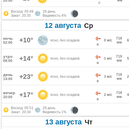
мм
20:00
С
Восход: 05:49
28 день
Закат: 20:35
Видимость 4%
12 августа
Ср
ночь
+10°
718
ясно, без осадков
0 м/с
мм
02:00
В
утро
719
+14°
ясно, без осадков
1 м/с
мм
08:00
В
день
718
+23°
ясно, без осадков
3 м/с
мм
14:00
В
вечер
718
+17°
ясно, без осадков
2 м/с
мм
20:00
В
Восход: 05:51
29 день
Закат: 20:34
Видимость 1%
13 августа
Чт