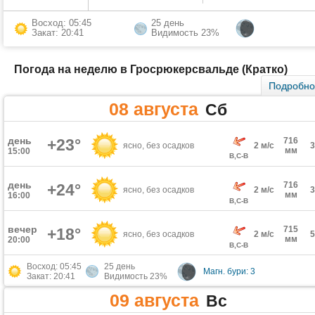
Восход: 05:45
25 день
Закат: 20:41
Видимость 23%
Погода на неделю в Гросрюкерсвальде (Кратко)
Подробн
08 августа
Сб
день
+23°
716
ясно, без осадков
2 м/с
мм
15:00
В,С-В
день
716
+24°
ясно, без осадков
2 м/с
мм
16:00
В,С-В
вечер
715
+18°
ясно, без осадков
2 м/с
мм
20:00
В,С-В
Восход: 05:45
25 день
Магн. бури: 3
Закат: 20:41
Видимость 23%
09 августа
Вс