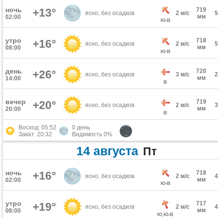
ночь
+13°
719
ясно, без осадков
2 м/с
мм
02:00
Ю-В
утро
718
+16°
ясно, без осадков
2 м/с
мм
08:00
Ю-В
день
720
+26°
ясно, без осадков
3 м/с
мм
14:00
В
вечер
719
+20°
ясно, без осадков
2 м/с
мм
20:00
В
Восход: 05:52
0 день
Закат: 20:32
Видимость 0%
14 августа
Пт
ночь
+16°
718
ясно, без осадков
2 м/с
мм
02:00
Ю-В
утро
717
+19°
ясно, без осадков
2 м/с
мм
08:00
Ю,Ю-В