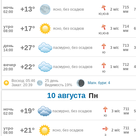
ночь
+13°
715
ясно, без осадков
2 м/с
мм
02:00
Ю,Ю-В
утро
714
+17°
ясно, без осадков
3 м/с
мм
08:00
Ю,Ю-В
день
713
+27°
пасмурно, без осадков
3 м/с
мм
14:00
Ю
вечер
712
+22°
пасмурно, без осадков
1 м/с
мм
20:00
Ю
Восход: 05:46
25 день
Магн. бури: 4
Закат: 20:39
Видимость 19%
10 августа
Пн
ночь
+19°
711
пасмурно, без осадков
3 м/с
мм
02:00
Ю
утро
711
+21°
ясно, без осадков
2 м/с
мм
08:00
З