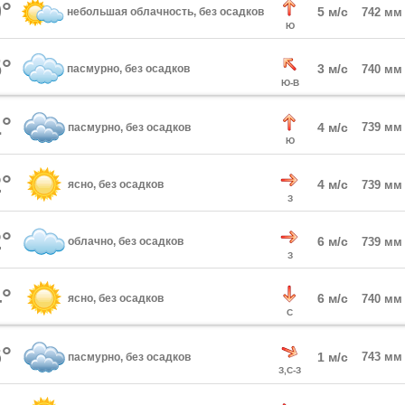
°
5 м/с
небольшая облачность, без осадков
742 мм
Ю
°
3 м/с
пасмурно, без осадков
740 мм
Ю-В
°
4 м/с
739 мм
пасмурно, без осадков
Ю
°
4 м/с
ясно, без осадков
739 мм
З
°
6 м/с
облачно, без осадков
739 мм
З
°
6 м/с
ясно, без осадков
740 мм
С
°
1 м/с
743 мм
пасмурно, без осадков
З,С-З