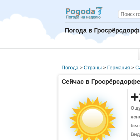
Погода в Гросрёрсдорф
Погода
>
Страны
>
Германия
>
С
Сейчас в Гросрёрсдорф
+
Ощу
ясн
без
Вид