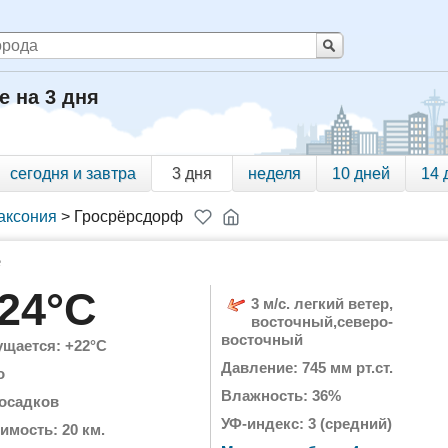
е на 3 дня
сегодня и завтра
3 дня
неделя
10 дней
14 
аксония
>
Гросрёрсдорф
е
24°C
3 м/с. легкий ветер,
восточный,северо-
восточный
щается: +22°C
Давление: 745 мм рт.ст.
о
Влажность: 36%
 осадков
УФ-индекс: 3 (средний)
имость: 20 км.