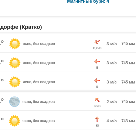
Магнитные бури: 4
сдорфе (Кратко)
°
3 м/с
745 мм
ясно, без осадков
В,С-В
°
3 м/с
ясно, без осадков
745 мм
В
°
3 м/с
ясно, без осадков
745 мм
В
°
2 м/с
745 мм
ясно, без осадков
Ю-В
°
4 м/с
ясно, без осадков
743 мм
Ю