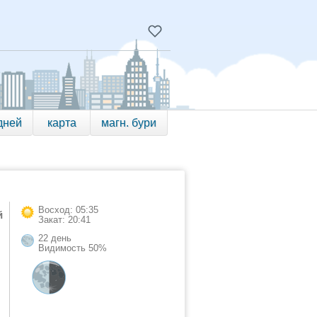
дней
карта
магн. бури
Восход: 05:35
й
Закат: 20:41
22 день
Видимость 50%