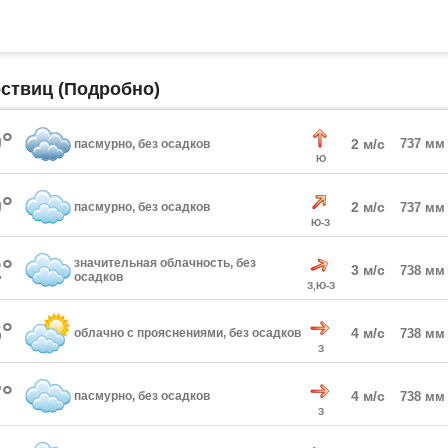
оствиц (Подробно)
°
2 м/с
737 мм
пасмурно, без осадков
Ю
°
2 м/с
пасмурно, без осадков
737 мм
Ю-З
°
значительная облачность, без
3 м/с
738 мм
осадков
З,Ю-З
°
4 м/с
облачно с прояснениями, без осадков
738 мм
З
°
4 м/с
пасмурно, без осадков
738 мм
З