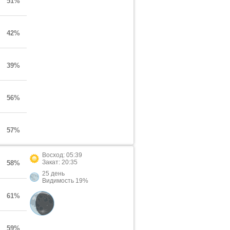
51%
42%
39%
56%
57%
Восход: 05:39
Закат: 20:35
58%
25 день
Видимость 19%
61%
59%