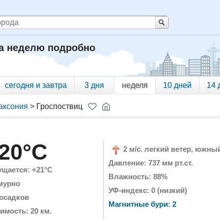
на неделю подробно
сегодня и завтра
3 дня
неделя
10 дней
14 
аксония
>
Гроспоствиц
20°C
2 м/с. легкий ветер, южны
Давление: 737 мм рт.ст.
щается: +21°C
Влажность: 88%
мурно
УФ-индекс: 0 (низкий)
 осадков
Магнитные бури: 2
имость: 20 км.