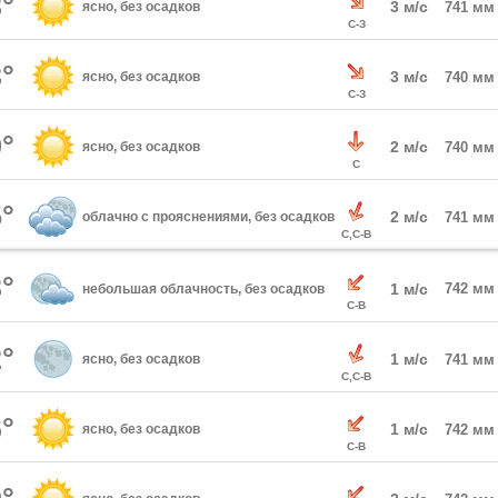
°
3 м/с
ясно, без осадков
741 мм
С-З
°
3 м/с
ясно, без осадков
740 мм
С-З
°
2 м/с
ясно, без осадков
740 мм
С
°
2 м/с
облачно с прояснениями, без осадков
741 мм
С,С-В
°
1 м/с
742 мм
небольшая облачность, без осадков
С-В
°
1 м/с
ясно, без осадков
741 мм
С,С-В
°
1 м/с
ясно, без осадков
742 мм
С-В