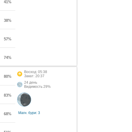
41%
38%
57%
74%
Восход: 05:38
Закат: 20:37
80%
24 день
Видимость 29%
83%
Магн. бури: 3
68%