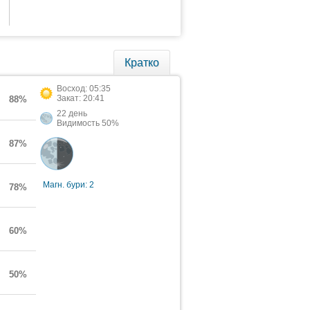
Кратко
Восход: 05:35
Закат: 20:41
88%
22 день
Видимость 50%
87%
Магн. бури: 2
78%
60%
50%