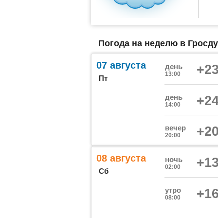
Погода на неделю в Гросду
07 августа
день
+23
13:00
Пт
день
+24
14:00
вечер
+20
20:00
08 августа
ночь
+13
02:00
Сб
утро
+16
08:00