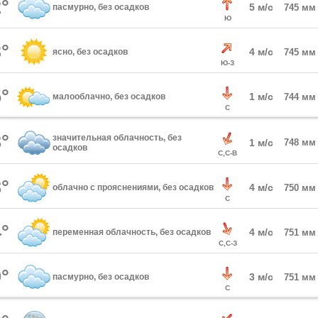
°
5 м/с
пасмурно, без осадков
745 мм
Ю
°
4 м/с
ясно, без осадков
745 мм
Ю-З
°
1 м/с
малооблачно, без осадков
744 мм
С
°
значительная облачность, без
1 м/с
748 мм
осадков
С,С-В
°
4 м/с
облачно с прояснениями, без осадков
750 мм
С
°
4 м/с
переменная облачность, без осадков
751 мм
С,С-З
°
3 м/с
пасмурно, без осадков
751 мм
С