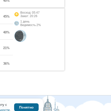
40%
Восход: 05:47
Закат: 20:26
45%
1 день
Видимость 2%
40%
21%
36%
ние
ту с
сти
Понятно
ьности
.