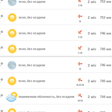
°
2 м/с
753 мм
ясно, без осадков
С-В
°
2 м/с
ясно, без осадков
753 мм
В
°
3 м/с
ясно, без осадков
746 мм
С-В
°
2 м/с
ясно, без осадков
745 мм
С-В
°
2 м/с
746 мм
ясно, без осадков
В
°
2 м/с
ясно, без осадков
745 мм
В,Ю-В
°
2 м/с
переменная облачность, без осадков
744 мм
Ю-В