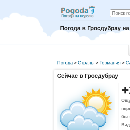
Погода в Гросдубрау н
Погода
>
Страны
>
Германия
>
С
Сейчас в Гросдубрау
+
Ощу
пер
без
Вид