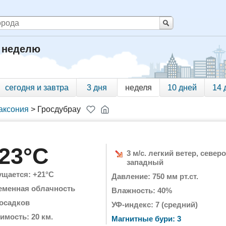
а неделю
сегодня и завтра
3 дня
неделя
10 дней
14 
аксония
>
Гросдубрау
23°C
3 м/с. легкий ветер, северо
западный
щается: +21°C
Давление: 750 мм рт.ст.
еменная облачность
Влажность: 40%
 осадков
УФ-индекс: 7 (средний)
имость: 20 км.
Магнитные бури: 3