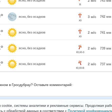
°
2 м/с
ясно, без осадков
743 мм
В
°
3 м/с
742 мм
ясно, без осадков
Ю
°
2 м/с
ясно, без осадков
741 мм
Ю
°
2 м/с
ясно, без осадков
739 мм
Ю,Ю-З
°
2 м/с
ясно, без осадков
737 мм
Ю,Ю-В
окном в Гросдубрау? Оставьте комментарий:
Пользовательское Соглаше
 cookie, системы аналитики и рекламные сервисы. Продолжая рабо
Политика конфиденциально
сь с обработкой данных в соответствии с
Политикой конфиденциал