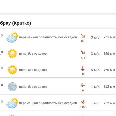
брау (Кратко)
°
3 м/с
751 мм
переменная облачность, без осадков
С-З
°
3 м/с
ясно, без осадков
750 мм
С-З
°
5 м/с
ясно, без осадков
750 мм
С
°
1 м/с
752 мм
ясно, без осадков
В
°
1 м/с
переменная облачность, без осадков
752 мм
С,С-В