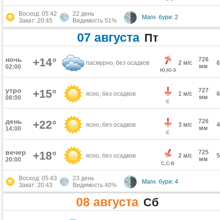
Восход: 05:42
22 день
Магн. бури: 2
Закат: 20:45
Видимость 51%
07 августа
Пт
ночь
+14°
726
пасмурно, без осадков
2 м/с
мм
02:00
Ю,Ю-З
утро
727
+15°
ясно, без осадков
1 м/с
мм
08:00
С
день
726
+22°
ясно, без осадков
3 м/с
мм
14:00
С
вечер
725
+18°
ясно, без осадков
2 м/с
мм
20:00
С,С-В
Восход: 05:43
23 день
Магн. бури: 4
Закат: 20:43
Видимость 40%
08 августа
Сб