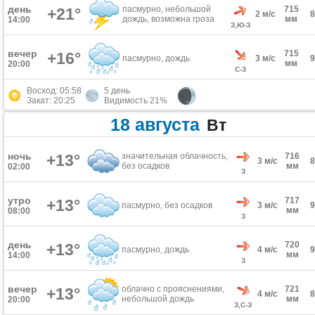
день
пасмурно, небольшой
715
+21°
2 м/с
дождь, возможна гроза
мм
14:00
З,Ю-З
вечер
715
+16°
пасмурно, дождь
3 м/с
мм
20:00
С-З
Восход: 05:58
5 день
Закат: 20:25
Видимость 21%
18 августа
Вт
ночь
+13°
значительная облачность,
716
3 м/с
без осадков
мм
02:00
З
утро
717
+13°
пасмурно, без осадков
3 м/с
мм
08:00
З
день
720
+13°
пасмурно, дождь
4 м/с
мм
14:00
З
вечер
облачно с прояснениями,
721
+13°
4 м/с
небольшой дождь
мм
20:00
З,С-З