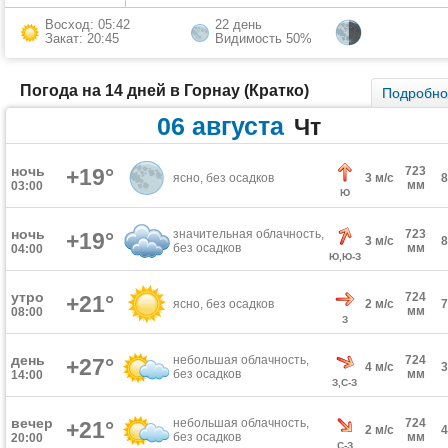
Восход: 05:42
22 день
Закат: 20:45
Видимость 50%
Погода на 14 дней в Горнау (Кратко)
Подробн
06 августа
Чт
ночь
+19°
723
ясно, без осадков
3 м/с
мм
03:00
Ю
ночь
значительная облачность,
723
+19°
3 м/с
без осадков
мм
04:00
Ю,Ю-З
утро
724
+21°
ясно, без осадков
2 м/с
мм
08:00
З
день
небольшая облачность,
724
+27°
4 м/с
без осадков
мм
14:00
З,С-З
вечер
небольшая облачность,
724
+21°
2 м/с
без осадков
мм
20:00
С-З