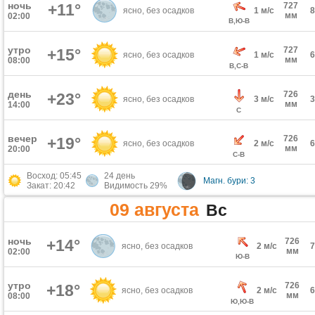
ночь
+11°
727
ясно, без осадков
1 м/с
мм
02:00
В,Ю-В
утро
727
+15°
ясно, без осадков
1 м/с
мм
08:00
В,С-В
день
726
+23°
ясно, без осадков
3 м/с
мм
14:00
С
вечер
726
+19°
ясно, без осадков
2 м/с
мм
20:00
С-В
Восход: 05:45
24 день
Магн. бури: 3
Закат: 20:42
Видимость 29%
09 августа
Вс
ночь
+14°
726
ясно, без осадков
2 м/с
мм
02:00
Ю-В
утро
726
+18°
ясно, без осадков
2 м/с
мм
08:00
Ю,Ю-В