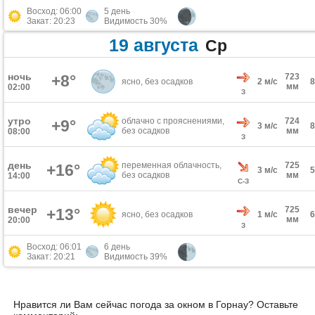
Восход: 06:00
5 день
Закат: 20:23
Видимость 30%
19 августа
Ср
ночь
+8°
723
ясно, без осадков
2 м/с
мм
02:00
З
утро
облачно с прояснениями,
724
+9°
3 м/с
без осадков
мм
08:00
З
день
переменная облачность,
725
+16°
3 м/с
без осадков
мм
14:00
С-З
вечер
725
+13°
ясно, без осадков
1 м/с
мм
20:00
З
Восход: 06:01
6 день
Закат: 20:21
Видимость 39%
Нравится ли Вам сейчас погода за окном в Горнау? Оставьте