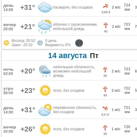
день
724
+31°
пасмурно, без осадков
2 м/с
мм
14:00
З,Ю-З
вечер
облачно с прояснениями,
723
+21°
2 м/с
небольшой дождь
мм
20:00
Ю
Восход: 05:52
0 день
Закат: 20:32
Видимость 0%
14 августа
Пт
небольшая облачность,
ночь
+20°
723
возможен небольшой
2 м/с
мм
02:00
дождь
Ю
утро
722
+23°
ясно, без осадков
2 м/с
мм
08:00
Ю
день
переменная облачность,
721
+31°
1 м/с
без осадков
мм
14:00
З,С-З
вечер
720
+26°
ясно, без осадков
1 м/с
мм
20:00
Ю