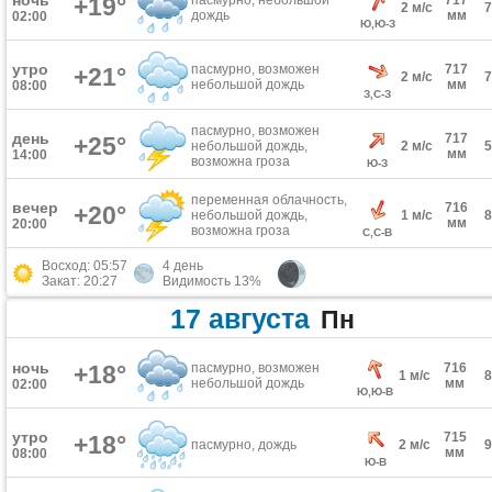
ночь
+19°
пасмурно, небольшой
717
2 м/с
дождь
мм
02:00
Ю,Ю-З
утро
пасмурно, возможен
717
+21°
2 м/с
небольшой дождь
мм
08:00
З,С-З
пасмурно, возможен
день
717
+25°
небольшой дождь,
2 м/с
мм
14:00
возможна гроза
Ю-З
переменная облачность,
вечер
716
+20°
небольшой дождь,
1 м/с
мм
20:00
возможна гроза
С,С-В
Восход: 05:57
4 день
Закат: 20:27
Видимость 13%
17 августа
Пн
ночь
+18°
пасмурно, возможен
716
1 м/с
небольшой дождь
мм
02:00
Ю,Ю-В
утро
715
+18°
пасмурно, дождь
2 м/с
мм
08:00
Ю-В