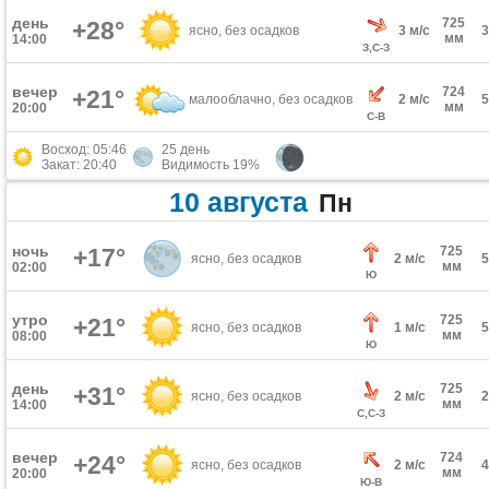
день
725
+28°
ясно, без осадков
3 м/с
мм
14:00
З,С-З
вечер
724
+21°
малооблачно, без осадков
2 м/с
мм
20:00
С-В
Восход: 05:46
25 день
Закат: 20:40
Видимость 19%
10 августа
Пн
ночь
+17°
725
ясно, без осадков
2 м/с
мм
02:00
Ю
утро
725
+21°
ясно, без осадков
1 м/с
мм
08:00
Ю
день
725
+31°
ясно, без осадков
2 м/с
мм
14:00
С,С-З
вечер
724
+24°
ясно, без осадков
2 м/с
мм
20:00
Ю-В