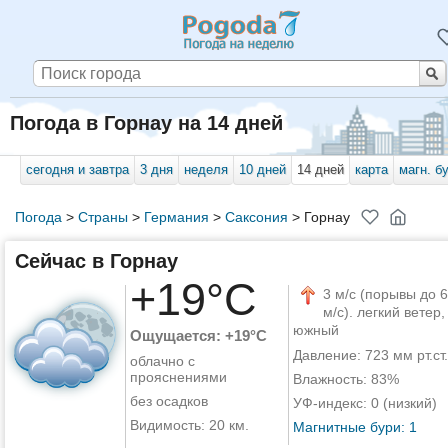
Погода в Горнау на 14 дней
сегодня и завтра
3 дня
неделя
10 дней
14 дней
карта
магн. б
Погода
>
Страны
>
Германия
>
Саксония
>
Горнау
Сейчас в Горнау
+19°C
3 м/с (порывы до 6
м/с). легкий ветер,
южный
Ощущается: +19°C
Давление: 723 мм рт.ст.
облачно с
прояснениями
Влажность: 83%
без осадков
УФ-индекс: 0 (низкий)
Видимость: 20 км.
Магнитные бури: 1