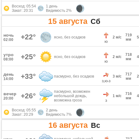
Восход: 05:54
1 день
Закат: 20:31
Видимость 2%
15 августа
Сб
ночь
+22°
719
ясно, без осадков
2 м/с
мм
02:00
Ю
утро
718
+25°
ясно, без осадков
2 м/с
мм
08:00
Ю
день
717
+33°
пасмурно, без осадков
3 м/с
мм
14:00
З,Ю-З
пасмурно, возможен
вечер
716
+26°
небольшой дождь,
1 м/с
мм
20:00
возможна гроза
З
Восход: 05:55
2 день
Закат: 20:29
Видимость 7%
16 августа
Вс