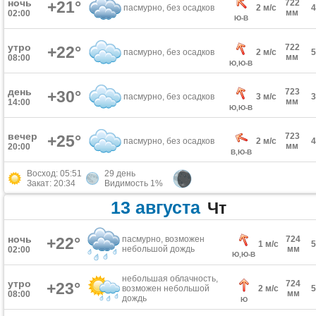
ночь
+21°
722
пасмурно, без осадков
2 м/с
мм
02:00
Ю-В
утро
722
+22°
пасмурно, без осадков
2 м/с
мм
08:00
Ю,Ю-В
день
723
+30°
пасмурно, без осадков
3 м/с
мм
14:00
Ю,Ю-В
вечер
723
+25°
пасмурно, без осадков
2 м/с
мм
20:00
В,Ю-В
Восход: 05:51
29 день
Закат: 20:34
Видимость 1%
13 августа
Чт
ночь
+22°
пасмурно, возможен
724
1 м/с
небольшой дождь
мм
02:00
Ю,Ю-В
небольшая облачность,
утро
724
+23°
возможен небольшой
2 м/с
мм
08:00
дождь
Ю