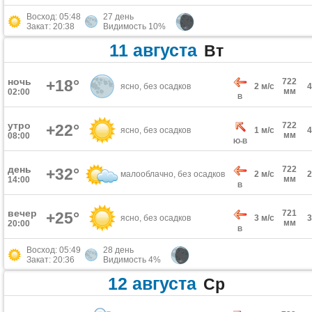
Восход: 05:48
27 день
Закат: 20:38
Видимость 10%
11 августа
Вт
ночь
+18°
722
ясно, без осадков
2 м/с
мм
02:00
В
утро
722
+22°
ясно, без осадков
1 м/с
мм
08:00
Ю-В
день
722
+32°
малооблачно, без осадков
2 м/с
мм
14:00
В
вечер
721
+25°
ясно, без осадков
3 м/с
мм
20:00
В
Восход: 05:49
28 день
Закат: 20:36
Видимость 4%
12 августа
Ср