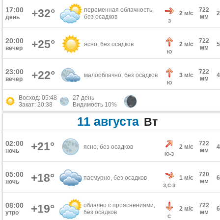
17:00
переменная облачность,
722
+32°
2 м/с
без осадков
мм
день
З
20:00
722
+25°
ясно, без осадков
2 м/с
мм
вечер
Ю
23:00
722
+22°
малооблачно, без осадков
3 м/с
мм
вечер
Ю
Восход: 05:48
27 день
Закат: 20:38
Видимость 10%
11 августа
Вт
02:00
+21°
722
ясно, без осадков
2 м/с
мм
ночь
Ю-З
05:00
720
+18°
пасмурно, без осадков
1 м/с
мм
ночь
З,С-З
08:00
облачно с прояснениями,
722
+19°
2 м/с
без осадков
мм
утро
С