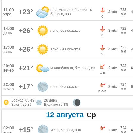
11:00
переменная облачность,
722
+23°
3 м/с
без осадков
мм
утро
С
14:00
722
+26°
ясно, без осадков
3 м/с
мм
день
С
17:00
722
+26°
ясно, без осадков
4 м/с
мм
день
С
20:00
723
+21°
малооблачно, без осадков
2 м/с
мм
вечер
С-В
23:00
724
+17°
ясно, без осадков
2 м/с
мм
вечер
В,С-В
Восход: 05:49
28 день
Закат: 20:36
Видимость 4%
12 августа
Ср
02:00
+15°
724
ясно, без осадков
2 м/с
мм
ночь