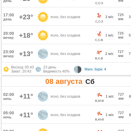
мм
день
С,С-З
17:00
725
+23°
ясно, без осадков
3 м/с
мм
день
С,С-З
20:00
725
+18°
ясно, без осадков
1 м/с
мм
вечер
С,С-В
23:00
727
+13°
ясно, без осадков
2 м/с
мм
вечер
В,С-В
Восход: 05:43
23 день
Магн. бури: 4
Закат: 20:43
Видимость 40%
08 августа
Сб
02:00
+11°
727
ясно, без осадков
1 м/с
мм
ночь
В,Ю-В
05:00
727
+11°
ясно, без осадков
1 м/с
мм
ночь
В,Ю-В