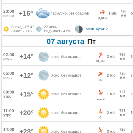
23:00
726
+16°
пасмурно, без осадков
1 м/с
мм
вечер
З,Ю-З
Восход: 05:42
22 день
Магн. бури: 2
Закат: 20:45
Видимость 47%
07 августа
Пт
02:00
+14°
726
ясно, без осадков
2 м/с
мм
ночь
Ю,Ю-З
05:00
726
+12°
ясно, без осадков
2 м/с
мм
ночь
Ю-З
08:00
727
+15°
ясно, без осадков
1 м/с
мм
утро
С,С-З
11:00
727
+20°
ясно, без осадков
2 м/с
мм
утро
С
14:00
726
+23°
ясно, без осадков
3 м/с