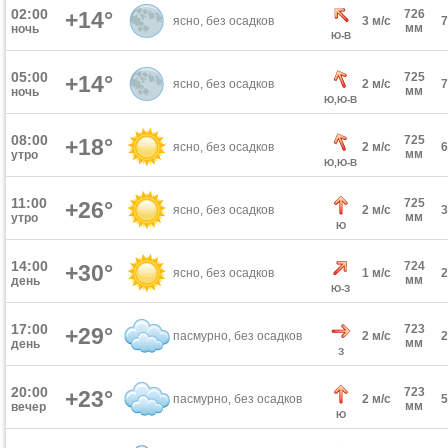
02:00
+14°
726
ясно, без осадков
3 м/с
мм
ночь
Ю-В
05:00
725
+14°
ясно, без осадков
2 м/с
мм
ночь
Ю,Ю-В
08:00
725
+18°
ясно, без осадков
2 м/с
мм
утро
Ю,Ю-В
11:00
725
+26°
ясно, без осадков
2 м/с
мм
утро
Ю
14:00
724
+30°
ясно, без осадков
1 м/с
мм
день
Ю-З
17:00
723
+29°
пасмурно, без осадков
2 м/с
мм
день
З
20:00
723
+23°
пасмурно, без осадков
2 м/с
мм
вечер
Ю