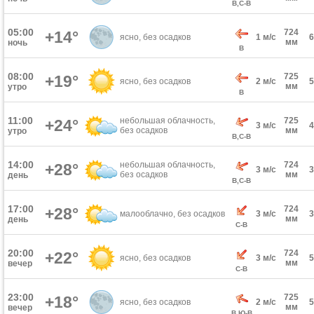
В,С-В
05:00
724
+14°
ясно, без осадков
1 м/с
мм
ночь
В
08:00
725
+19°
ясно, без осадков
2 м/с
мм
утро
В
11:00
небольшая облачность,
725
+24°
3 м/с
без осадков
мм
утро
В,С-В
14:00
небольшая облачность,
724
+28°
3 м/с
без осадков
мм
день
В,С-В
17:00
724
+28°
малооблачно, без осадков
3 м/с
мм
день
С-В
20:00
724
+22°
ясно, без осадков
3 м/с
мм
вечер
С-В
23:00
725
+18°
ясно, без осадков
2 м/с
мм
вечер
В,Ю-В