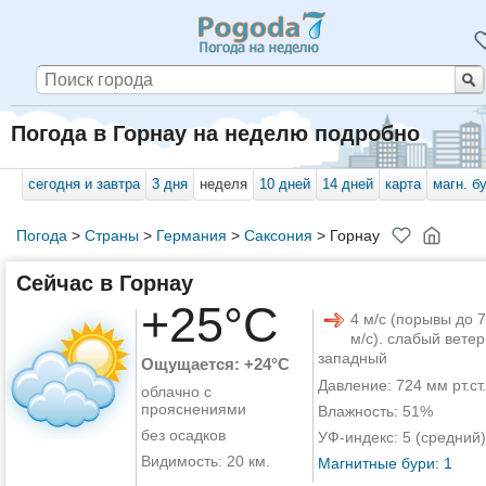
Погода в Горнау на неделю подробно
сегодня и завтра
3 дня
неделя
10 дней
14 дней
карта
магн. б
Погода
>
Страны
>
Германия
>
Саксония
>
Горнау
Сейчас в Горнау
+25°C
4 м/с (порывы до 7
м/с). слабый ветер
западный
Ощущается: +24°C
Давление: 724 мм рт.ст.
облачно с
прояснениями
Влажность: 51%
без осадков
УФ-индекс: 5 (средний)
Видимость: 20 км.
Магнитные бури: 1