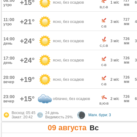
08:00
727
+15°
ясно, без осадков
1 м/с
мм
утро
В,С-В
11:00
727
+21°
ясно, без осадков
3 м/с
мм
утро
С-В
14:00
726
+24°
ясно, без осадков
3 м/с
мм
день
С,С-В
17:00
726
+24°
ясно, без осадков
3 м/с
мм
день
С-В
20:00
726
+19°
ясно, без осадков
2 м/с
мм
вечер
С-В
23:00
726
+15°
облачно, без осадков
2 м/с
мм
вечер
В,Ю-В
Восход: 05:45
24 день
Магн. бури: 3
Закат: 20:42
Видимость 29%
09 августа
Вс