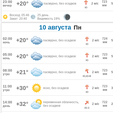
23:00
723
+20°
пасмурно, без осадков
2 м/с
мм
вечер
Ю
Восход: 05:46
25 день
Закат: 20:40
Видимость 19%
10 августа
Пн
02:00
+20°
724
пасмурно, без осадков
2 м/с
мм
ночь
Ю
05:00
723
+20°
пасмурно, без осадков
2 м/с
мм
ночь
Ю
08:00
723
+21°
пасмурно, без осадков
2 м/с
мм
утро
Ю,Ю-В
11:00
723
+30°
ясно, без осадков
2 м/с
мм
утро
Ю
14:00
переменная облачность,
722
+32°
2 м/с
без осадков
мм
день
Ю-З