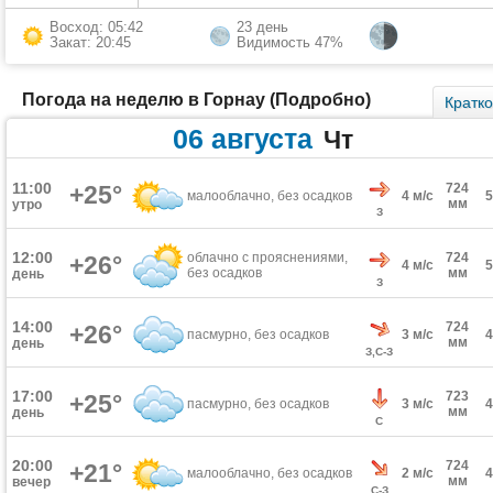
Восход: 05:42
23 день
Закат: 20:45
Видимость 47%
Погода на неделю в Горнау (Подробно)
Кратк
06 августа
Чт
11:00
+25°
724
малооблачно, без осадков
4 м/с
мм
утро
З
12:00
облачно с прояснениями,
724
+26°
4 м/с
без осадков
мм
день
З
14:00
724
+26°
пасмурно, без осадков
3 м/с
мм
день
З,С-З
17:00
723
+25°
пасмурно, без осадков
3 м/с
мм
день
С
20:00
724
+21°
малооблачно, без осадков
2 м/с
мм
вечер
С-З