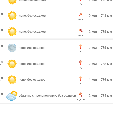
Ю
°
0 м/с
ясно, без осадков
741 мм
Ю-З
°
2 м/с
ясно, без осадков
739 мм
Ю-В
°
2 м/с
739 мм
ясно, без осадков
Ю
°
2 м/с
ясно, без осадков
738 мм
Ю
°
4 м/с
ясно, без осадков
736 мм
Ю
°
2 м/с
облачно с прояснениями, без осадков
734 мм
Ю,Ю-В