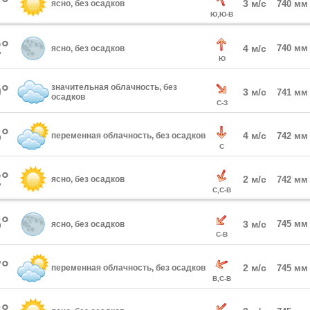
°
3 м/с
ясно, без осадков
740 мм
Ю,Ю-В
°
4 м/с
740 мм
ясно, без осадков
Ю
°
значительная облачность, без
3 м/с
741 мм
осадков
С-З
°
4 м/с
переменная облачность, без осадков
742 мм
С
°
2 м/с
ясно, без осадков
742 мм
С,С-В
°
3 м/с
745 мм
ясно, без осадков
С-В
°
2 м/с
переменная облачность, без осадков
745 мм
В,С-В