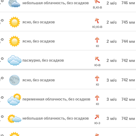
°
2 м/с
746 мм
небольшая облачность, без осадков
В,Ю-В
°
2 м/с
ясно, без осадков
745 мм
Ю,Ю-В
°
2 м/с
ясно, без осадков
744 мм
Ю
°
2 м/с
пасмурно, без осадков
742 мм
Ю-В
°
3 м/с
742 мм
ясно, без осадков
Ю
°
3 м/с
переменная облачность, без осадков
742 мм
Ю
°
3 м/с
небольшая облачность, без осадков
742 мм
Ю-З