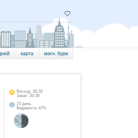
дней
карта
магн. бури
Восход: 05:32
Закат: 20:39
23 день
Видимость 47%