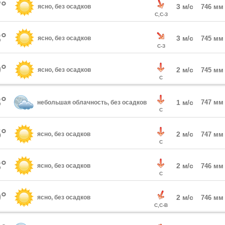
°
3 м/с
ясно, без осадков
746 мм
С,С-З
°
3 м/с
ясно, без осадков
745 мм
С-З
°
2 м/с
ясно, без осадков
745 мм
С
°
1 м/с
747 мм
небольшая облачность, без осадков
С
°
2 м/с
ясно, без осадков
747 мм
С
°
2 м/с
ясно, без осадков
746 мм
С
°
2 м/с
ясно, без осадков
746 мм
С,С-В