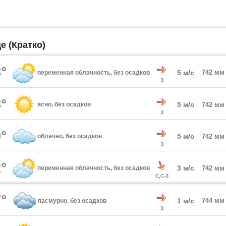
е (Кратко)
°
5 м/с
742 мм
переменная облачность, без осадков
З
°
5 м/с
ясно, без осадков
742 мм
З
°
5 м/с
облачно, без осадков
742 мм
З
°
3 м/с
переменная облачность, без осадков
742 мм
С,С-З
°
1 м/с
744 мм
пасмурно, без осадков
З