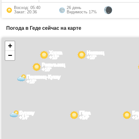
Восход: 05:40
26 день
Закат: 20:36
Видимость 17%
Погода в Геде сейчас на карте
+
Хорка
Нешвиц
−
+15°
+15°
Рэкельвиц
+15°
Паншвиц-Кукау
+15°
Буркау
Гёда
Ба
+14°
+14°
+1