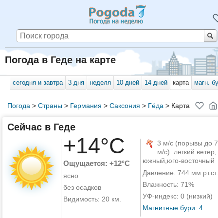
Погода в Геде на карте
сегодня и завтра
3 дня
неделя
10 дней
14 дней
карта
магн. б
Погода
>
Страны
>
Германия
>
Саксония
>
Гёда
>
Карта
Сейчас в Геде
+14°C
3 м/с (порывы до 7
м/с). легкий ветер,
южный,юго-восточный
Ощущается: +12°C
Давление: 744 мм рт.ст.
ясно
Влажность: 71%
без осадков
УФ-индекс: 0 (низкий)
Видимость: 20 км.
Магнитные бури: 4