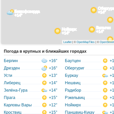
Обергури
Бишофсверда
+14°
+14°
Вильтен
Нойкирх
+14°
+14°
Leaflet
| ©
OpenMapTiles
| ©
OpenStree
Погода в крупных и ближайших городах
Берлин
+16°
Баутцен
+1
Дрезден
+16°
Обергуриг
+1
Усти
+13°
Буркау
+1
Либерец
+14°
Нешвиц
+1
Зелёна-Гура
+14°
Радибор
+1
Прага
+15°
Рэкельвиц
+1
Карловы Вары
+12°
Нойкирх
+1
Кроствиц
+15°
Паншвиц-Кукау
+1