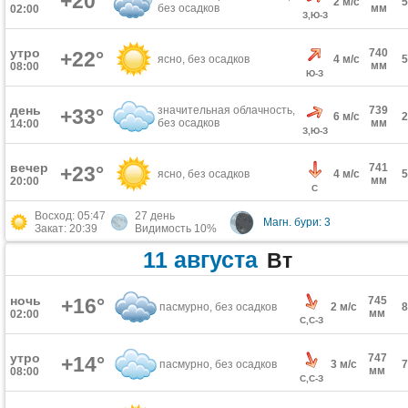
+20°
2 м/с
без осадков
мм
02:00
З,Ю-З
утро
740
+22°
ясно, без осадков
4 м/с
мм
08:00
Ю-З
день
значительная облачность,
739
+33°
6 м/с
без осадков
мм
14:00
З,Ю-З
вечер
741
+23°
ясно, без осадков
4 м/с
мм
20:00
С
Восход: 05:47
27 день
Магн. бури: 3
Закат: 20:39
Видимость 10%
11 августа
Вт
ночь
+16°
745
пасмурно, без осадков
2 м/с
мм
02:00
С,С-З
утро
747
+14°
пасмурно, без осадков
3 м/с
мм
08:00
С,С-З