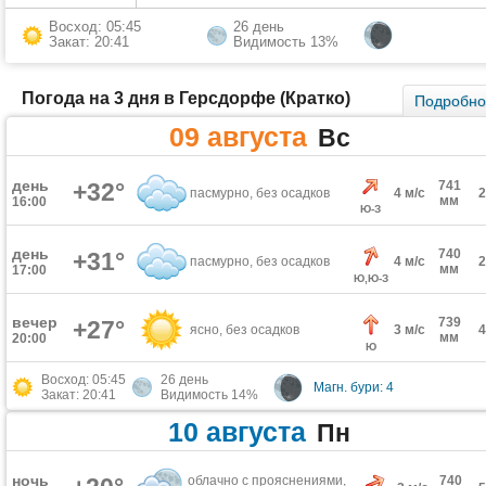
Восход: 05:45
26 день
Закат: 20:41
Видимость 13%
Погода на 3 дня в Герсдорфе (Кратко)
Подробн
09 августа
Вс
день
+32°
741
пасмурно, без осадков
4 м/с
мм
16:00
Ю-З
день
740
+31°
пасмурно, без осадков
4 м/с
мм
17:00
Ю,Ю-З
вечер
739
+27°
ясно, без осадков
3 м/с
мм
20:00
Ю
Восход: 05:45
26 день
Магн. бури: 4
Закат: 20:41
Видимость 14%
10 августа
Пн
ночь
облачно с прояснениями,
740