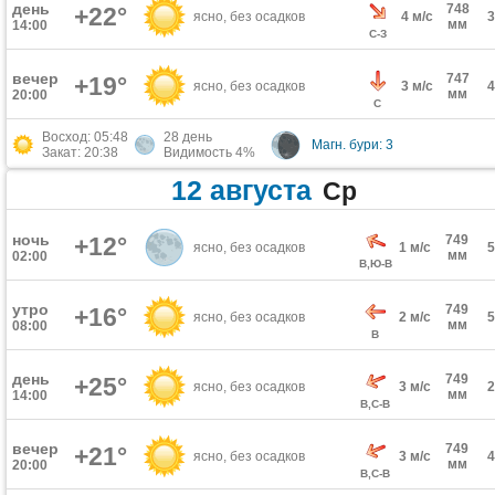
день
748
+22°
ясно, без осадков
4 м/с
мм
14:00
С-З
вечер
747
+19°
ясно, без осадков
3 м/с
мм
20:00
С
Восход: 05:48
28 день
Магн. бури: 3
Закат: 20:38
Видимость 4%
12 августа
Ср
ночь
+12°
749
ясно, без осадков
1 м/с
мм
02:00
В,Ю-В
утро
749
+16°
ясно, без осадков
2 м/с
мм
08:00
В
день
749
+25°
ясно, без осадков
3 м/с
мм
14:00
В,С-В
вечер
749
+21°
ясно, без осадков
3 м/с
мм
20:00
В,С-В