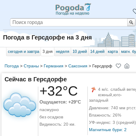
Погода в Герсдорфе на 3 дня
сегодня и завтра
3 дня
неделя
10 дней
14 дней
карта
магн. б
Погода
>
Страны
>
Германия
>
Саксония
>
Герсдорф
Сейчас в Герсдорфе
+32°C
4 м/с. слабый вете
южный,юго-
западный
Ощущается: +29°C
Давление: 740 мм рт.ст.
пасмурно
Влажность: 26%
без осадков
УФ-индекс: 3 (средний)
Видимость: 20 км.
Магнитные бури: 2