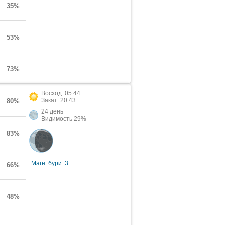
35%
53%
73%
Восход: 05:44
Закат: 20:43
80%
24 день
Видимость 29%
83%
Магн. бури: 3
66%
48%