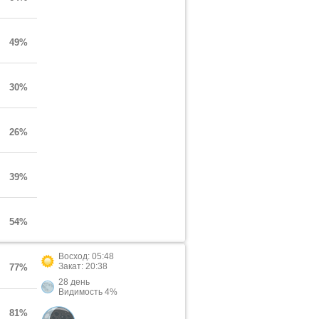
49%
30%
26%
39%
54%
Восход: 05:48
Закат: 20:38
77%
28 день
Видимость 4%
81%