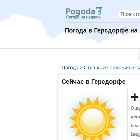
Погода в Герсдорфе на
Погода
>
Страны
>
Германия
>
С
Сейчас в Герсдорфе
+
Ощу
ясн
без
Вид