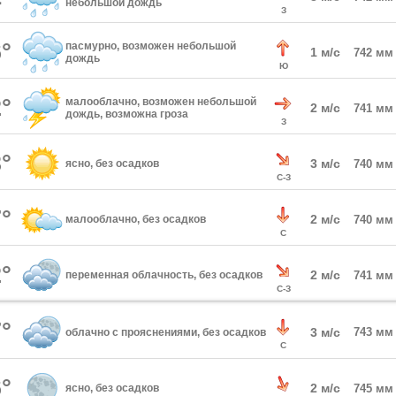
небольшой дождь
З
°
пасмурно, возможен небольшой
1 м/с
742 мм
дождь
Ю
°
малооблачно, возможен небольшой
2 м/с
741 мм
дождь, возможна гроза
З
°
3 м/с
ясно, без осадков
740 мм
С-З
°
2 м/с
малооблачно, без осадков
740 мм
С
°
2 м/с
переменная облачность, без осадков
741 мм
С-З
°
3 м/с
743 мм
облачно с прояснениями, без осадков
С
°
2 м/с
ясно, без осадков
745 мм