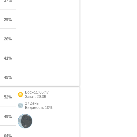
37%
29%
26%
41%
49%
Восход: 05:47
Закат: 20:39
52%
27 день
Видимость 10%
49%
64%