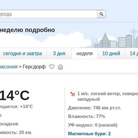
 неделю подробно
сегодня и завтра
3 дня
неделя
10 дней
14 
аксония
>
Герсдорф
14°C
1 м/с. легкий ветер, северо
западный
щается: +14°C
Давление: 746 мм рт.ст.
о
Влажность: 77%
 осадков
УФ-индекс: 0 (низкий)
имость: 20 км.
Магнитные бури: 2