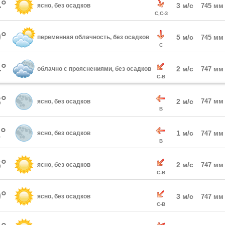
°
3 м/с
ясно, без осадков
745 мм
С,С-З
°
5 м/с
переменная облачность, без осадков
745 мм
С
°
2 м/с
облачно с прояснениями, без осадков
747 мм
С-В
°
2 м/с
747 мм
ясно, без осадков
В
°
1 м/с
ясно, без осадков
747 мм
В
°
2 м/с
ясно, без осадков
747 мм
С-В
°
3 м/с
ясно, без осадков
747 мм
С-В