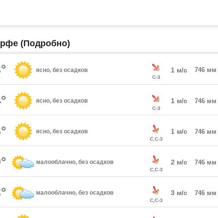
орфе (Подробно)
°
1 м/с
746 мм
ясно, без осадков
С-З
°
1 м/с
ясно, без осадков
746 мм
С-З
°
1 м/с
ясно, без осадков
746 мм
С,С-З
°
2 м/с
малооблачно, без осадков
746 мм
С,С-З
°
3 м/с
малооблачно, без осадков
746 мм
С,С-З