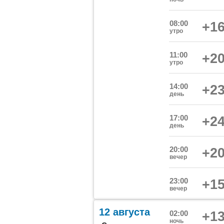
08:00
+16
утро
11:00
+20
утро
14:00
+23
день
17:00
+24
день
20:00
+20
вечер
23:00
+15
вечер
12 августа
02:00
+13
ночь