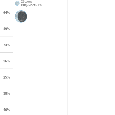
29 день
Видимость 1%
64%
49%
34%
26%
25%
38%
46%