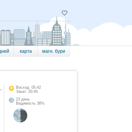
дней
карта
магн. бури
Восход: 05:42
-
Закат: 20:45
23 день
Видимость 38%