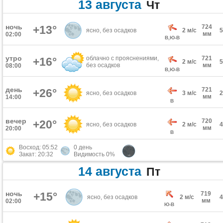
13 августа
Чт
ночь
+13°
724
ясно, без осадков
2 м/с
мм
02:00
В,Ю-В
утро
облачно с прояснениями,
721
+16°
2 м/с
без осадков
мм
08:00
В,Ю-В
день
721
+26°
ясно, без осадков
3 м/с
мм
14:00
В
вечер
720
+20°
ясно, без осадков
2 м/с
мм
20:00
В
Восход: 05:52
0 день
Закат: 20:32
Видимость 0%
14 августа
Пт
ночь
+15°
719
ясно, без осадков
2 м/с
мм
02:00
Ю-В