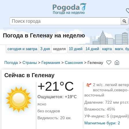
Погода в Геленау на неделю
сегодня и завтра
3 дня
неделя
10 дней
14 дней
карта
магн. б
Погода
>
Страны
>
Германия
>
Саксония
>
Геленау
Сейчас в Геленау
+21°C
2 м/с. легкий ветер
восточный,северо-
восточный
Ощущается: +19°C
Давление: 722 мм рт.ст.
ясно
Влажность: 45%
без осадков
УФ-индекс: 5 (средний)
Видимость: 20 км.
Магнитные бури: 2