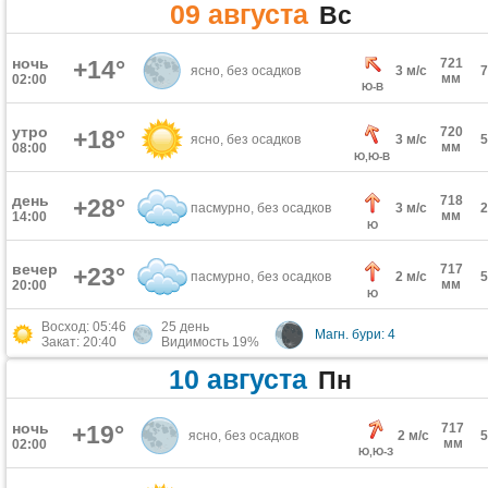
09 августа
Вс
ночь
+14°
721
ясно, без осадков
3 м/с
мм
02:00
Ю-В
утро
720
+18°
ясно, без осадков
3 м/с
мм
08:00
Ю,Ю-В
день
718
+28°
пасмурно, без осадков
3 м/с
мм
14:00
Ю
вечер
717
+23°
пасмурно, без осадков
2 м/с
мм
20:00
Ю
Восход: 05:46
25 день
Магн. бури: 4
Закат: 20:40
Видимость 19%
10 августа
Пн
ночь
+19°
717
ясно, без осадков
2 м/с
мм
02:00
Ю,Ю-З