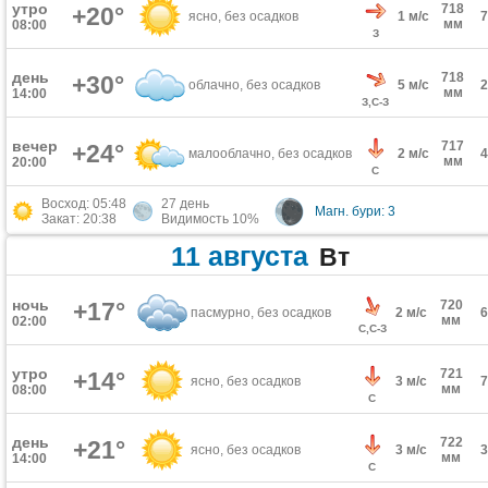
утро
718
+20°
ясно, без осадков
1 м/с
мм
08:00
З
день
718
+30°
облачно, без осадков
5 м/с
мм
14:00
З,С-З
вечер
717
+24°
малооблачно, без осадков
2 м/с
мм
20:00
С
Восход: 05:48
27 день
Магн. бури: 3
Закат: 20:38
Видимость 10%
11 августа
Вт
ночь
+17°
720
пасмурно, без осадков
2 м/с
мм
02:00
С,С-З
утро
721
+14°
ясно, без осадков
3 м/с
мм
08:00
С
день
722
+21°
ясно, без осадков
3 м/с
мм
14:00
С