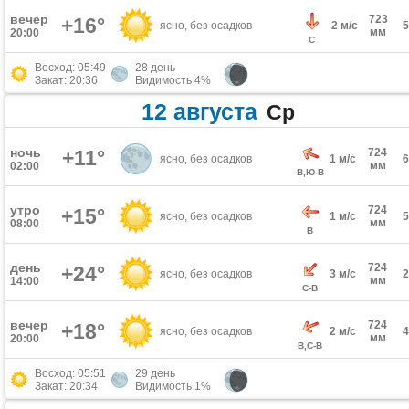
вечер
723
+16°
ясно, без осадков
2 м/с
мм
20:00
С
Восход: 05:49
28 день
Закат: 20:36
Видимость 4%
12 августа
Ср
ночь
+11°
724
ясно, без осадков
1 м/с
мм
02:00
В,Ю-В
утро
724
+15°
ясно, без осадков
1 м/с
мм
08:00
В
день
724
+24°
ясно, без осадков
3 м/с
мм
14:00
С-В
вечер
724
+18°
ясно, без осадков
2 м/с
мм
20:00
В,С-В
Восход: 05:51
29 день
Закат: 20:34
Видимость 1%