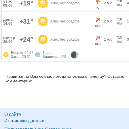
утро
718
+19°
ясно, без осадков
2 м/с
мм
08:00
Ю
день
716
+31°
ясно, без осадков
2 м/с
мм
14:00
Ю-З
вечер
715
+24°
ясно, без осадков
1 м/с
мм
20:00
Ю-З
Восход: 05:54
1 день
Закат: 20:31
Видимость 2%
Нравится ли Вам сейчас погода за окном в Геленау? Оставьте
комментарий:
О сайте
Источники данных