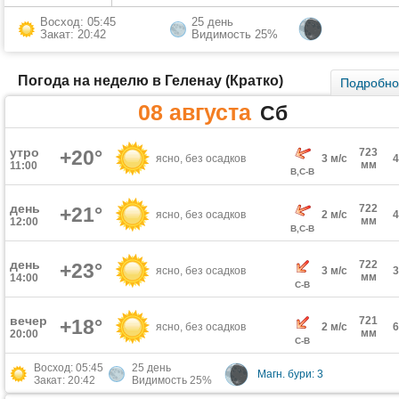
Восход: 05:45
25 день
Закат: 20:42
Видимость 25%
Погода на неделю в Геленау (Кратко)
Подробн
08 августа
Сб
утро
+20°
723
ясно, без осадков
3 м/с
мм
11:00
В,С-В
день
722
+21°
ясно, без осадков
2 м/с
мм
12:00
В,С-В
день
722
+23°
ясно, без осадков
3 м/с
мм
14:00
С-В
вечер
721
+18°
ясно, без осадков
2 м/с
мм
20:00
С-В
Восход: 05:45
25 день
Магн. бури: 3
Закат: 20:42
Видимость 25%