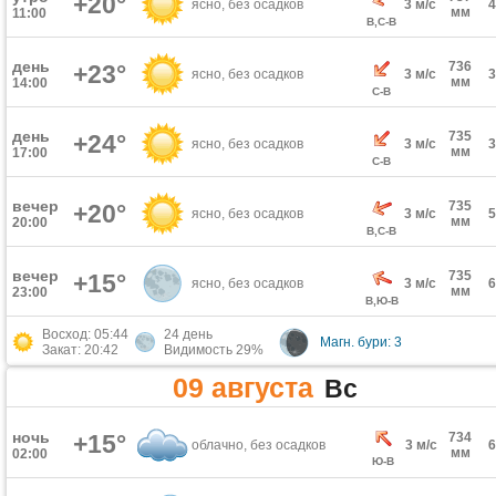
+20°
ясно, без осадков
3 м/с
мм
11:00
В,С-В
день
736
+23°
ясно, без осадков
3 м/с
мм
14:00
С-В
день
735
+24°
ясно, без осадков
3 м/с
мм
17:00
С-В
вечер
735
+20°
ясно, без осадков
3 м/с
мм
20:00
В,С-В
вечер
735
+15°
ясно, без осадков
3 м/с
мм
23:00
В,Ю-В
Восход: 05:44
24 день
Магн. бури: 3
Закат: 20:42
Видимость 29%
09 августа
Вс
ночь
+15°
734
облачно, без осадков
3 м/с
мм
02:00
Ю-В