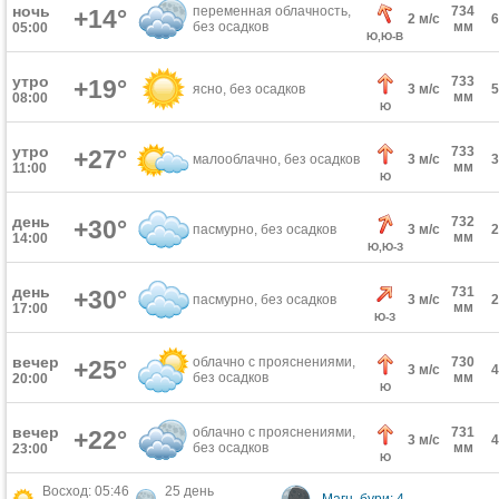
ночь
переменная облачность,
734
+14°
2 м/с
без осадков
мм
05:00
Ю,Ю-В
утро
733
+19°
ясно, без осадков
3 м/с
мм
08:00
Ю
утро
733
+27°
малооблачно, без осадков
3 м/с
мм
11:00
Ю
день
732
+30°
пасмурно, без осадков
3 м/с
мм
14:00
Ю,Ю-З
день
731
+30°
пасмурно, без осадков
3 м/с
мм
17:00
Ю-З
вечер
облачно с прояснениями,
730
+25°
3 м/с
без осадков
мм
20:00
Ю
вечер
облачно с прояснениями,
731
+22°
3 м/с
без осадков
мм
23:00
Ю
Восход: 05:46
25 день