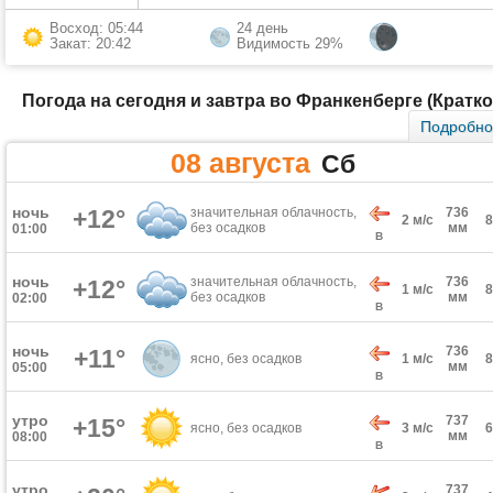
Восход: 05:44
24 день
Закат: 20:42
Видимость 29%
Погода на сегодня и завтра во Франкенберге (Кратко
Подробн
08 августа
Сб
ночь
+12°
значительная облачность,
736
2 м/с
без осадков
мм
01:00
В
ночь
значительная облачность,
736
+12°
1 м/с
без осадков
мм
02:00
В
ночь
736
+11°
ясно, без осадков
1 м/с
мм
05:00
В
утро
737
+15°
ясно, без осадков
3 м/с
мм
08:00
В
утро
737