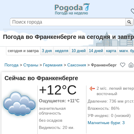
Погода во Франкенберге на сегодня и завт
сегодня и завтра
3 дня
неделя
10 дней
14 дней
карта
магн. б
Погода
>
Страны
>
Германия
>
Саксония
>
Франкенберг
Сейчас во Франкенберге
+12°C
2 м/с. легкий ветер
восточный
Ощущается: +11°C
Давление: 736 мм рт.ст.
значительная
Влажность: 86%
облачность
УФ-индекс: 0 (низкий)
без осадков
Магнитные бури: 3
Видимость: 20 км.