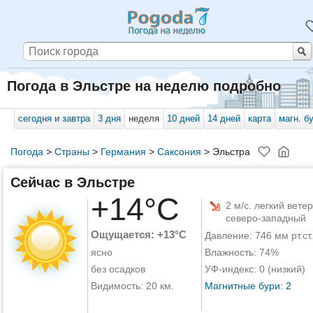
Погода в Эльстре на неделю подробно
сегодня и завтра
3 дня
неделя
10 дней
14 дней
карта
магн. б
Погода
>
Страны
>
Германия
>
Саксония
>
Эльстра
Сейчас в Эльстре
+14°C
2 м/с. легкий ветер
северо-западный
Ощущается: +13°C
Давление: 746 мм рт.ст.
ясно
Влажность: 74%
без осадков
УФ-индекс: 0 (низкий)
Видимость: 20 км.
Магнитные бури: 2