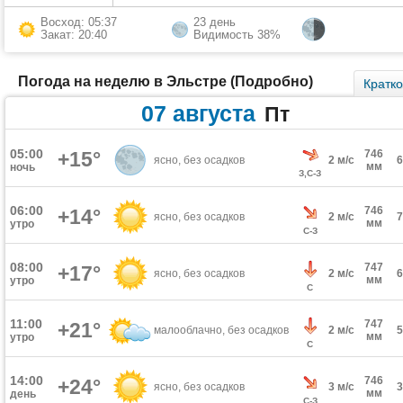
Восход: 05:37
23 день
Закат: 20:40
Видимость 38%
Погода на неделю в Эльстре (Подробно)
Кратк
07 августа
Пт
05:00
+15°
746
ясно, без осадков
2 м/с
мм
ночь
З,С-З
06:00
746
+14°
ясно, без осадков
2 м/с
мм
утро
С-З
08:00
747
+17°
ясно, без осадков
2 м/с
мм
утро
С
11:00
747
+21°
малооблачно, без осадков
2 м/с
мм
утро
С
14:00
746
+24°
ясно, без осадков
3 м/с
мм
день
С-З