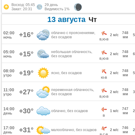
Восход: 05:45
29 день
Закат: 20:31
Видимость 1%
13 августа
Чт
02:00
+16°
облачно с прояснениями,
748
2 м/с
без осадков
мм
ночь
В,Ю-В
05:00
небольшая облачность,
748
+15°
2 м/с
без осадков
мм
ночь
В,Ю-В
08:00
748
+19°
ясно, без осадков
2 м/с
мм
утро
Ю-В
11:00
переменная облачность,
748
+27°
2 м/с
без осадков
мм
утро
В,Ю-В
14:00
747
+30°
облачно, без осадков
1 м/с
мм
день
В
17:00
746
+31°
малооблачно, без осадков
2 м/с
мм
день
В,С-В