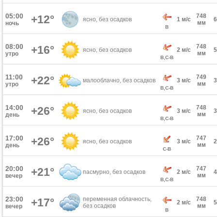
05:00
748
+12°
ясно, без осадков
1 м/с
мм
ночь
В
08:00
748
+16°
ясно, без осадков
2 м/с
мм
утро
В,С-В
11:00
749
+22°
малооблачно, без осадков
3 м/с
мм
утро
В,С-В
14:00
748
+26°
ясно, без осадков
3 м/с
мм
день
В,С-В
17:00
747
+26°
ясно, без осадков
3 м/с
мм
день
С-В
20:00
747
+21°
пасмурно, без осадков
2 м/с
мм
вечер
В,С-В
23:00
переменная облачность,
748
+17°
2 м/с
без осадков
мм
вечер
В