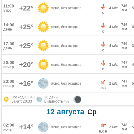
11:00
746
+22°
ясно, без осадков
4 м/с
мм
утро
С
14:00
746
+25°
ясно, без осадков
4 м/с
мм
день
С
17:00
746
+25°
ясно, без осадков
4 м/с
мм
день
С
20:00
747
+20°
ясно, без осадков
3 м/с
мм
вечер
С
23:00
747
+16°
ясно, без осадков
2 м/с
мм
вечер
С-В
Восход: 05:43
28 день
Закат: 20:33
Видимость 4%
12 августа
Ср
02:00
+14°
748
ясно, без осадков
2 м/с
мм
ночь
В,С-В