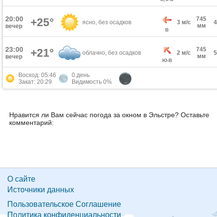
20:00
745
+25°
ясно, без осадков
3 м/с
мм
вечер
В
23:00
745
+21°
облачно, без осадков
2 м/с
мм
вечер
Ю-В
Восход: 05:46
0 день
Закат: 20:29
Видимость 0%
Нравится ли Вам сейчас погода за окном в Эльстре? Оставьте
комментарий:
О сайте
Источники данных
Пользовательское Соглашение
Политика конфиденциальности