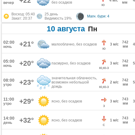
+22°
4 м/с
без осадков
мм
вечер
Ю
Восход: 05:40
25 день
Магн. бури: 4
Закат: 20:37
Видимость 19%
10 августа
Пн
02:00
+21°
742
малооблачно, без осадков
3 м/с
мм
ночь
Ю
05:00
742
+20°
пасмурно, без осадков
3 м/с
мм
ночь
Ю,Ю-З
значительная облачность,
08:00
742
+23°
возможен небольшой
2 м/с
мм
утро
дождь
Ю,Ю-З
11:00
743
+29°
ясно, без осадков
3 м/с
мм
утро
З
14:00
743
+32°
ясно, без осадков
1 м/с
мм
день
С