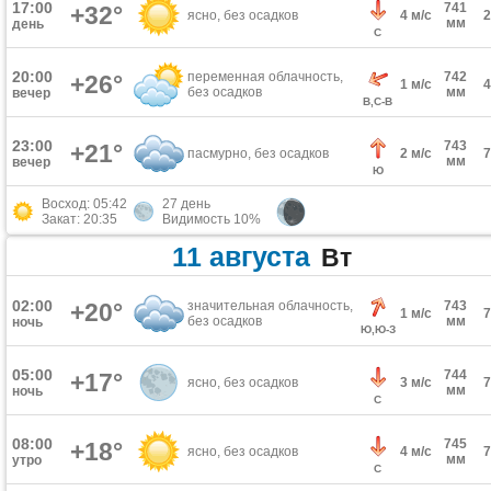
17:00
741
+32°
ясно, без осадков
4 м/с
мм
день
С
20:00
переменная облачность,
742
+26°
1 м/с
без осадков
мм
вечер
В,С-В
23:00
743
+21°
пасмурно, без осадков
2 м/с
мм
вечер
Ю
Восход: 05:42
27 день
Закат: 20:35
Видимость 10%
11 августа
Вт
02:00
+20°
значительная облачность,
743
1 м/с
без осадков
мм
ночь
Ю,Ю-З
05:00
744
+17°
ясно, без осадков
3 м/с
мм
ночь
С
08:00
745
+18°
ясно, без осадков
4 м/с
мм
утро
С