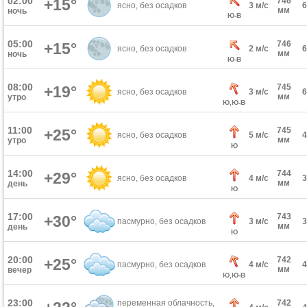
02:00
+15°
746
ясно, без осадков
3 м/с
мм
ночь
Ю-В
05:00
746
+15°
ясно, без осадков
2 м/с
мм
ночь
Ю-В
08:00
745
+19°
ясно, без осадков
3 м/с
мм
утро
Ю,Ю-В
11:00
745
+25°
ясно, без осадков
5 м/с
мм
утро
Ю
14:00
744
+29°
ясно, без осадков
4 м/с
мм
день
Ю
17:00
743
+30°
пасмурно, без осадков
3 м/с
мм
день
Ю
20:00
742
+25°
пасмурно, без осадков
4 м/с
мм
вечер
Ю,Ю-В
23:00
переменная облачность,
742