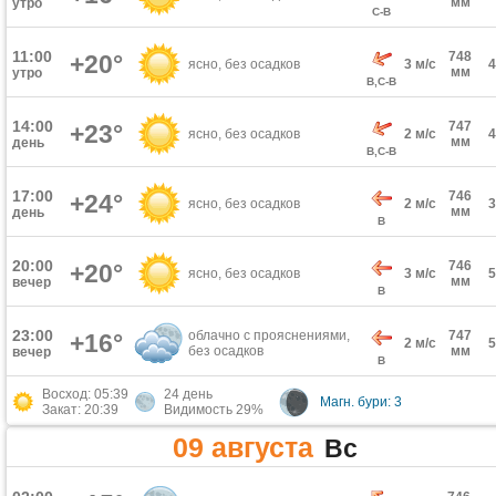
мм
утро
С-В
11:00
748
+20°
ясно, без осадков
3 м/с
мм
утро
В,С-В
14:00
747
+23°
ясно, без осадков
2 м/с
мм
день
В,С-В
17:00
746
+24°
ясно, без осадков
2 м/с
мм
день
В
20:00
746
+20°
ясно, без осадков
3 м/с
мм
вечер
В
23:00
облачно с прояснениями,
747
+16°
2 м/с
без осадков
мм
вечер
В
Восход: 05:39
24 день
Магн. бури: 3
Закат: 20:39
Видимость 29%
09 августа
Вс