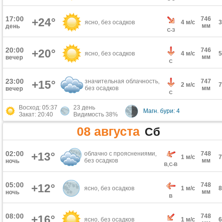
17:00
746
+24°
ясно, без осадков
4 м/с
мм
день
С-З
20:00
746
+20°
ясно, без осадков
4 м/с
мм
вечер
С
23:00
значительная облачность,
747
+15°
2 м/с
без осадков
мм
вечер
С
Восход: 05:37
23 день
Магн. бури: 4
Закат: 20:40
Видимость 38%
08 августа
Сб
02:00
+13°
облачно с прояснениями,
748
1 м/с
без осадков
мм
ночь
В,С-В
05:00
748
+12°
ясно, без осадков
1 м/с
мм
ночь
В
08:00
748
+16°
ясно, без осадков
1 м/с