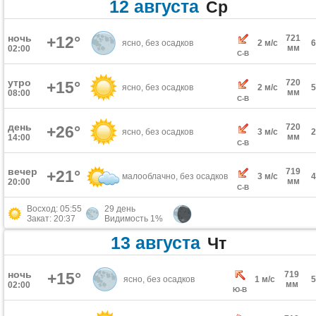
12 августа
Ср
ночь
+12°
721
ясно, без осадков
2 м/с
мм
02:00
С-В
утро
720
+15°
ясно, без осадков
2 м/с
мм
08:00
С-В
день
720
+26°
ясно, без осадков
3 м/с
мм
14:00
С-В
вечер
719
+21°
малооблачно, без осадков
3 м/с
мм
20:00
С-В
Восход: 05:55
29 день
Закат: 20:37
Видимость 1%
13 августа
Чт
ночь
+15°
719
ясно, без осадков
1 м/с
мм
02:00
Ю-В