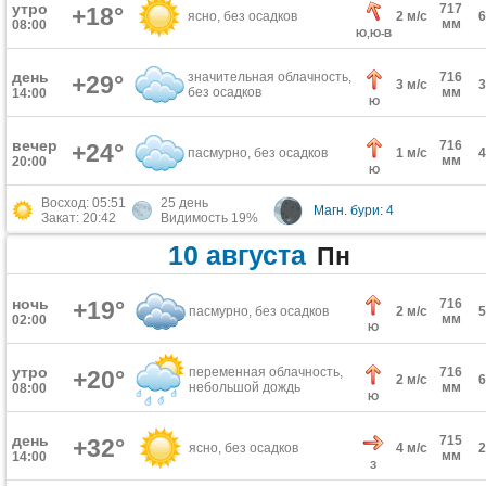
утро
717
+18°
ясно, без осадков
2 м/с
мм
08:00
Ю,Ю-В
день
значительная облачность,
716
+29°
3 м/с
без осадков
мм
14:00
Ю
вечер
716
+24°
пасмурно, без осадков
1 м/с
мм
20:00
Ю
Восход: 05:51
25 день
Магн. бури: 4
Закат: 20:42
Видимость 19%
10 августа
Пн
ночь
+19°
716
пасмурно, без осадков
2 м/с
мм
02:00
Ю
утро
переменная облачность,
716
+20°
2 м/с
небольшой дождь
мм
08:00
Ю
день
715
+32°
ясно, без осадков
4 м/с
мм
14:00
З