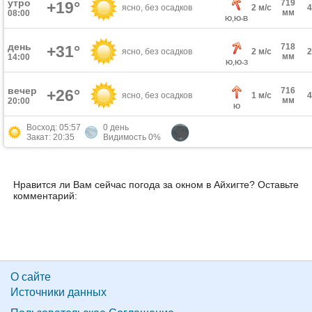
утро
719
+19°
ясно, без осадков
2 м/с
мм
08:00
Ю,Ю-В
день
718
+31°
ясно, без осадков
2 м/с
мм
14:00
Ю,Ю-З
вечер
716
+26°
ясно, без осадков
1 м/с
мм
20:00
Ю
Восход: 05:57
0 день
Закат: 20:35
Видимость 0%
Нравится ли Вам сейчас погода за окном в Айхигте? Оставьте
комментарий:
О сайте
Источники данных