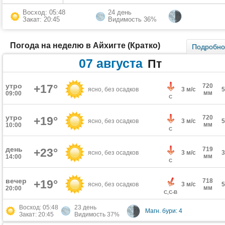
Восход: 05:48
24 день
Закат: 20:45
Видимость 36%
Погода на неделю в Айхигте (Кратко)
Подробн
07 августа
Пт
утро
+17°
720
ясно, без осадков
3 м/с
мм
09:00
С
утро
720
+19°
ясно, без осадков
3 м/с
мм
10:00
С
день
719
+23°
ясно, без осадков
3 м/с
мм
14:00
С
вечер
718
+19°
ясно, без осадков
3 м/с
мм
20:00
С,С-В
Восход: 05:48
23 день
Магн. бури: 4
Закат: 20:45
Видимость 37%