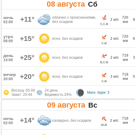
08 августа
Сб
ночь
+11°
облачно с прояснениями,
720
2 м/с
без осадков
мм
02:00
С,С-В
утро
720
+15°
ясно, без осадков
2 м/с
мм
08:00
С-В
день
719
+25°
ясно, без осадков
2 м/с
мм
14:00
В,С-В
вечер
718
+20°
ясно, без осадков
3 м/с
мм
20:00
С-В
Восход: 05:49
24 день
Магн. бури: 3
Закат: 20:44
Видимость 29%
09 августа
Вс
ночь
+14°
718
пасмурно, без осадков
2 м/с
мм
02:00
Ю-В