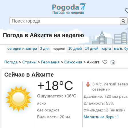
Погода в Айхигте на неделю
сегодня и завтра
3 дня
неделя
10 дней
14 дней
карта
магн. б
Погода
>
Страны
>
Германия
>
Саксония
>
Айхигт
Сейчас в Айхигте
+18°C
3 м/с. легкий ветер
северный
Ощущается: +16°C
Давление: 720 мм рт.ст.
ясно
Влажность: 53%
без осадков
УФ-индекс: 2 (низкий)
Видимость: 20 км.
Магнитные бури: 1