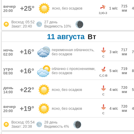
вечер
715
+25°
ясно, без осадков
1 м/с
мм
20:00
З,Ю-З
Восход: 05:52
27 день
Закат: 20:40
Видимость 10%
11 августа
Вт
ночь
+16°
переменная облачность,
717
3 м/с
без осадков
мм
02:00
С
утро
облачно с прояснениями,
719
+16°
5 м/с
без осадков
мм
08:00
С,С-В
день
720
+22°
ясно, без осадков
4 м/с
мм
14:00
С
вечер
720
+19°
ясно, без осадков
4 м/с
мм
20:00
С
Восход: 05:54
28 день
Закат: 20:38
Видимость 4%