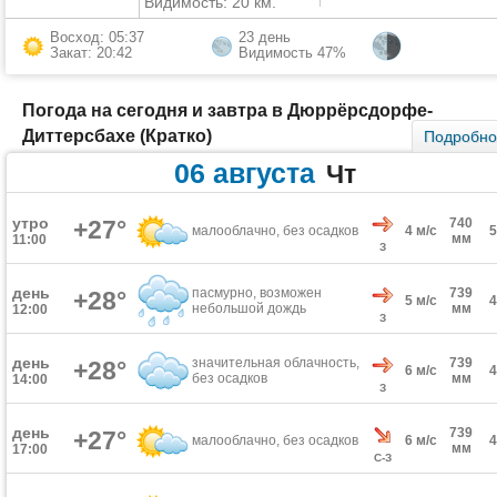
Видимость: 20 км.
Восход: 05:37
23 день
Закат: 20:42
Видимость 47%
Погода на сегодня и завтра в Дюррёрсдорфе-
Диттерсбахе (Кратко)
Подробн
06 августа
Чт
утро
+27°
740
малооблачно, без осадков
4 м/с
мм
11:00
З
день
пасмурно, возможен
739
+28°
5 м/с
небольшой дождь
мм
12:00
З
день
значительная облачность,
739
+28°
6 м/с
без осадков
мм
14:00
З
день
739
+27°
малооблачно, без осадков
6 м/с
мм
17:00
С-З