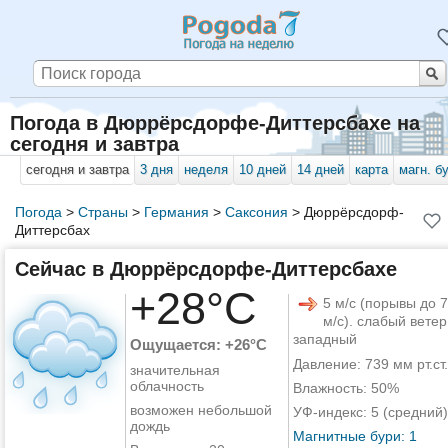
Погода в Дюррёрсдорфе-Диттерсбахе на
сегодня и завтра
сегодня и завтра
3 дня
неделя
10 дней
14 дней
карта
магн. б
Погода
>
Страны
>
Германия
>
Саксония
>
Дюррёрсдорф-
Диттерсбах
Сейчас в Дюррёрсдорфе-Диттерсбахе
+28°C
5 м/с (порывы до 7
м/с). слабый ветер
западный
Ощущается: +26°C
Давление: 739 мм рт.ст.
значительная
облачность
Влажность: 50%
возможен небольшой
УФ-индекс: 5 (средний)
дождь
Магнитные бури: 1