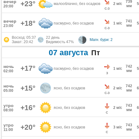
вечер
739
+23°
малооблачно, без осадков
2 м/с
мм
20:00
С-З
вечер
741
+18°
пасмурно, без осадков
1 м/с
мм
23:00
С-З
Восход: 05:37
22 день
Магн. бури: 2
Закат: 20:42
Видимость 47%
07 августа
Пт
ночь
+17°
742
пасмурно, без осадков
1 м/с
мм
02:00
З
ночь
742
+15°
ясно, без осадков
2 м/с
мм
05:00
С-З
утро
743
+16°
ясно, без осадков
2 м/с
мм
08:00
С
утро
743
+20°
ясно, без осадков
3 м/с
мм
11:00
С