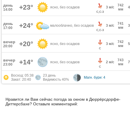
день
742
+23°
ясно, без осадков
3 м/с
мм
14:00
С,С-З
день
741
+24°
малооблачно, без осадков
3 м/с
мм
17:00
С,С-З
вечер
742
+20°
ясно, без осадков
3 м/с
мм
20:00
С
вечер
743
+14°
ясно, без осадков
2 м/с
мм
23:00
С
Восход: 05:38
23 день
Магн. бури: 4
Закат: 20:40
Видимость 40%
Нравится ли Вам сейчас погода за окном в Дюррёрсдорфе-
Диттерсбахе? Оставьте комментарий: