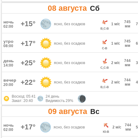
08 августа
Сб
ночь
+15°
745
ясно, без осадков
1 м/с
мм
02:00
В,С-В
утро
745
+17°
ясно, без осадков
1 м/с
мм
08:00
С-В
день
744
+25°
ясно, без осадков
2 м/с
мм
14:00
С,С-В
вечер
744
+22°
ясно, без осадков
2 м/с
мм
20:00
В,С-В
Восход: 05:41
24 день
Закат: 20:40
Видимость 29%
09 августа
Вс
ночь
+17°
744
ясно, без осадков
2 м/с
мм
02:00
Ю-В