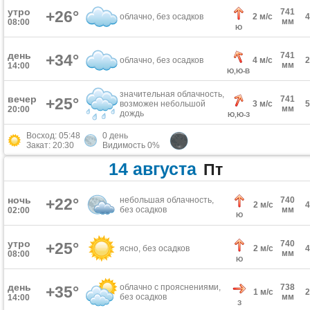
утро
741
+26°
облачно, без осадков
2 м/с
мм
08:00
Ю
день
741
+34°
облачно, без осадков
4 м/с
мм
14:00
Ю,Ю-В
значительная облачность,
вечер
741
+25°
возможен небольшой
3 м/с
мм
20:00
дождь
Ю,Ю-З
Восход: 05:48
0 день
Закат: 20:30
Видимость 0%
14 августа
Пт
ночь
+22°
небольшая облачность,
740
2 м/с
без осадков
мм
02:00
Ю
утро
740
+25°
ясно, без осадков
2 м/с
мм
08:00
Ю
день
облачно с прояснениями,
738
+35°
1 м/с
без осадков
мм
14:00
З