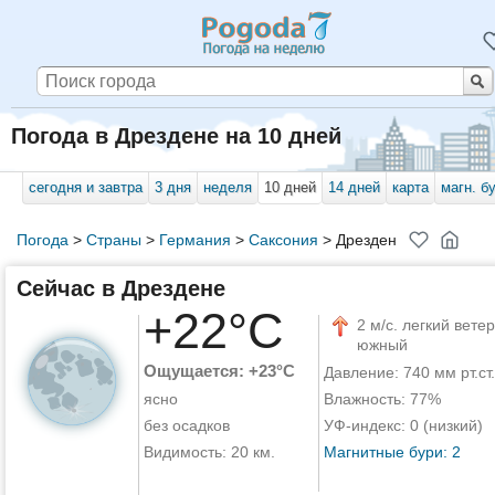
Погода в Дрездене на 10 дней
сегодня и завтра
3 дня
неделя
10 дней
14 дней
карта
магн. б
Погода
>
Страны
>
Германия
>
Саксония
>
Дрезден
Сейчас в Дрездене
+22°C
2 м/с. легкий ветер
южный
Ощущается: +23°C
Давление: 740 мм рт.ст.
ясно
Влажность: 77%
без осадков
УФ-индекс: 0 (низкий)
Видимость: 20 км.
Магнитные бури: 2