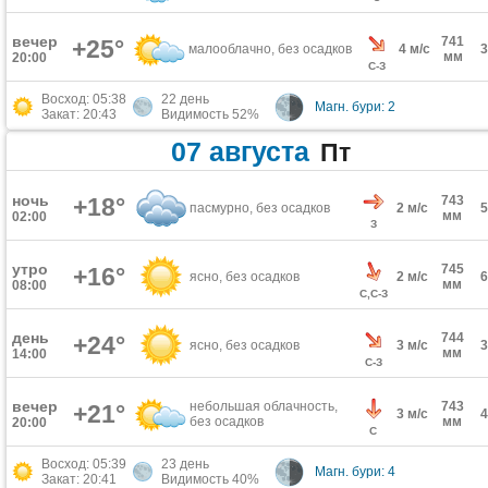
вечер
741
+25°
малооблачно, без осадков
4 м/с
мм
20:00
С-З
Восход: 05:38
22 день
Магн. бури: 2
Закат: 20:43
Видимость 52%
07 августа
Пт
ночь
+18°
743
пасмурно, без осадков
2 м/с
мм
02:00
З
утро
745
+16°
ясно, без осадков
2 м/с
мм
08:00
С,С-З
день
744
+24°
ясно, без осадков
3 м/с
мм
14:00
С-З
вечер
небольшая облачность,
743
+21°
3 м/с
без осадков
мм
20:00
С
Восход: 05:39
23 день
Магн. бури: 4
Закат: 20:41
Видимость 40%