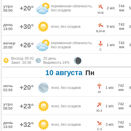
утро
переменная облачность,
744
+20°
2 м/с
без осадков
мм
08:00
Ю-В
день
742
+30°
ясно, без осадков
0 м/с
мм
14:00
В,Ю-В
вечер
переменная облачность,
742
+26°
1 м/с
без осадков
мм
20:00
С
Восход: 05:42
25 день
Закат: 20:38
Видимость 19%
10 августа
Пн
ночь
+20°
742
ясно, без осадков
1 м/с
мм
02:00
Ю
утро
742
+23°
ясно, без осадков
1 м/с
мм
08:00
Ю-З
день
742
+32°
ясно, без осадков
3 м/с
мм
14:00
С-З