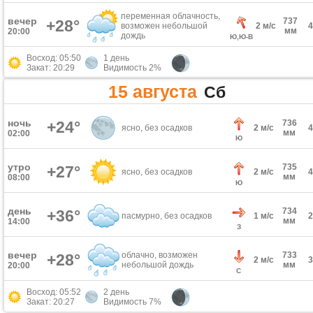
переменная облачность,
вечер
737
+28°
возможен небольшой
2 м/с
мм
20:00
дождь
Ю,Ю-В
Восход: 05:50
1 день
Закат: 20:29
Видимость 2%
15 августа
Сб
ночь
+24°
736
ясно, без осадков
2 м/с
мм
02:00
Ю
утро
735
+27°
ясно, без осадков
2 м/с
мм
08:00
Ю
день
734
+36°
пасмурно, без осадков
1 м/с
мм
14:00
З
вечер
облачно, возможен
733
+28°
2 м/с
небольшой дождь
мм
20:00
С
Восход: 05:52
2 день
Закат: 20:27
Видимость 7%