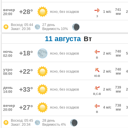
вечер
741
+28°
ясно, без осадков
1 м/с
мм
20:00
З
Восход: 05:44
27 день
Закат: 20:36
Видимость 10%
11 августа
Вт
ночь
+18°
740
ясно, без осадков
2 м/с
мм
02:00
В
утро
740
+22°
ясно, без осадков
2 м/с
мм
08:00
Ю-В
день
739
+33°
ясно, без осадков
2 м/с
мм
14:00
В,С-В
вечер
738
+27°
ясно, без осадков
4 м/с
мм
20:00
В
Восход: 05:45
28 день
Закат: 20:34
Видимость 4%