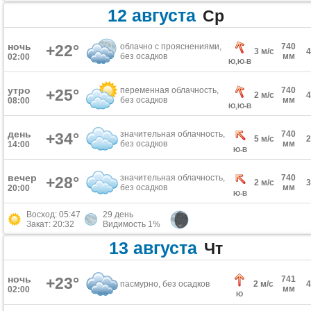
12 августа
Ср
ночь
+22°
облачно с прояснениями,
740
3 м/с
без осадков
мм
02:00
Ю,Ю-В
утро
переменная облачность,
740
+25°
2 м/с
без осадков
мм
08:00
Ю,Ю-В
день
значительная облачность,
740
+34°
5 м/с
без осадков
мм
14:00
Ю-В
вечер
значительная облачность,
740
+28°
2 м/с
без осадков
мм
20:00
Ю-В
Восход: 05:47
29 день
Закат: 20:32
Видимость 1%
13 августа
Чт
ночь
+23°
741
пасмурно, без осадков
2 м/с
мм
02:00
Ю