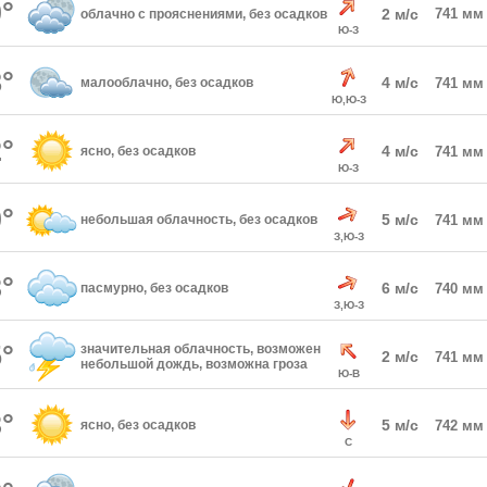
°
2 м/с
741 мм
облачно с прояснениями, без осадков
Ю-З
°
4 м/с
малооблачно, без осадков
741 мм
Ю,Ю-З
°
4 м/с
ясно, без осадков
741 мм
Ю-З
°
5 м/с
небольшая облачность, без осадков
741 мм
З,Ю-З
°
6 м/с
пасмурно, без осадков
740 мм
З,Ю-З
°
значительная облачность, возможен
2 м/с
741 мм
небольшой дождь, возможна гроза
Ю-В
°
5 м/с
ясно, без осадков
742 мм
С