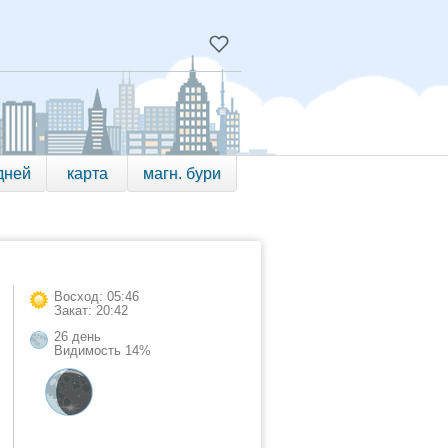
дней
карта
магн. бури
Восход: 05:46
Закат: 20:42
26 день
Видимость 14%