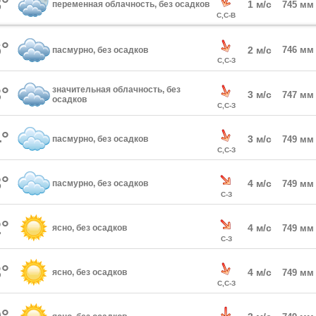
°
1 м/с
переменная облачность, без осадков
745 мм
С,С-В
°
2 м/с
746 мм
пасмурно, без осадков
С,С-З
°
значительная облачность, без
3 м/с
747 мм
осадков
С,С-З
°
3 м/с
пасмурно, без осадков
749 мм
С,С-З
°
4 м/с
пасмурно, без осадков
749 мм
С-З
°
4 м/с
ясно, без осадков
749 мм
С-З
°
4 м/с
ясно, без осадков
749 мм
С,С-З