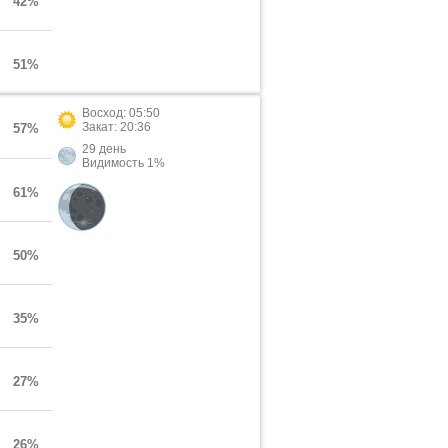
42%
51%
Восход: 05:50
Закат: 20:36
57%
29 день
Видимость 1%
61%
50%
35%
27%
26%