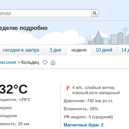
неделю подробно
сегодня и завтра
3 дня
неделя
10 дней
14 
аксония
>
Кольдиц
32°C
4 м/с. слабый ветер,
южный,юго-западный
щается: +29°C
Давление: 742 мм рт.ст.
мурно
Влажность: 25%
 осадков
УФ-индекс: 5 (средний)
имость: 20 км.
Магнитные бури: 2