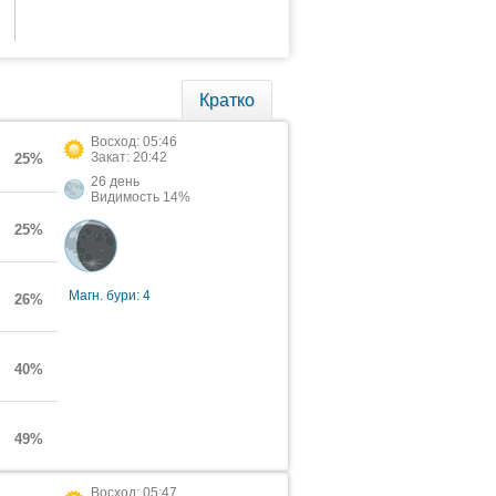
Кратко
Восход: 05:46
Закат: 20:42
25%
26 день
Видимость 14%
25%
Магн. бури: 4
26%
40%
49%
Восход: 05:47