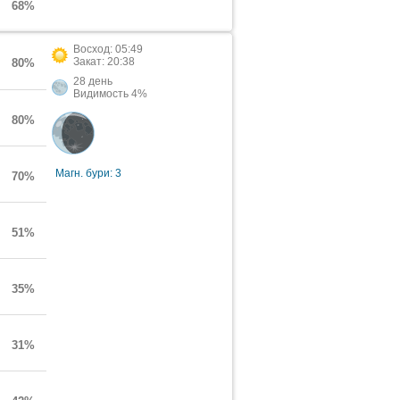
68%
Восход: 05:49
Закат: 20:38
80%
28 день
Видимость 4%
80%
Магн. бури: 3
70%
51%
35%
31%