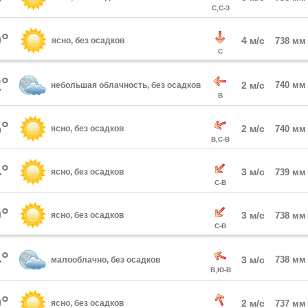
С,С-З
°
4 м/с
ясно, без осадков
738 мм
С
°
2 м/с
740 мм
небольшая облачность, без осадков
В
°
2 м/с
ясно, без осадков
740 мм
В,С-В
°
3 м/с
ясно, без осадков
739 мм
С-В
°
3 м/с
ясно, без осадков
738 мм
С-В
°
3 м/с
738 мм
малооблачно, без осадков
В,Ю-В
°
2 м/с
ясно, без осадков
737 мм