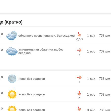
е (Кратко)
°
1 м/с
737 мм
облачно с прояснениями, без осадков
С,С-З
°
значительная облачность, без
1 м/с
737 мм
осадков
З
°
1 м/с
738 мм
ясно, без осадков
З
°
1 м/с
ясно, без осадков
739 мм
С
°
3 м/с
ясно, без осадков
738 мм