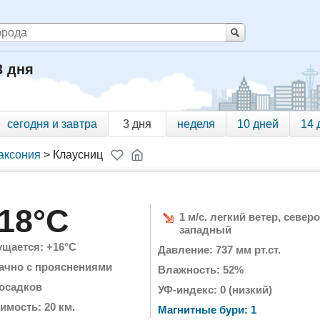
3 дня
сегодня и завтра
3 дня
неделя
10 дней
14 
аксония
>
Клаусниц
18°C
1 м/с. легкий ветер, северо
западный
щается: +16°C
Давление: 737 мм рт.ст.
ачно с прояснениями
Влажность: 52%
 осадков
УФ-индекс: 0 (низкий)
имость: 20 км.
Магнитные бури: 1