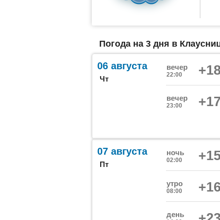
Погода на 3 дня в Клаусниц
06 августа
вечер
+18
22:00
Чт
вечер
+17
23:00
07 августа
ночь
+15
02:00
Пт
утро
+16
08:00
день
+23