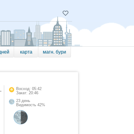
дней
карта
магн. бури
Восход: 05:42
-
Закат: 20:46
23 день
Видимость 42%