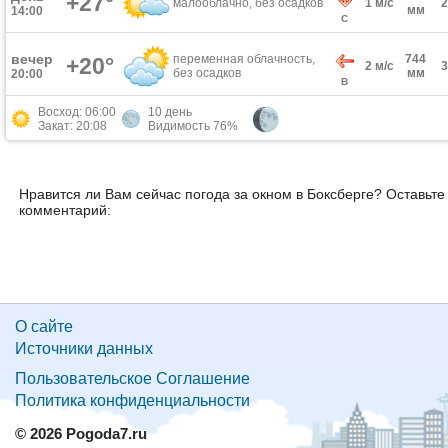
+27°
малооблачно, без осадков
1 м/с
мм
14:00
С
вечер
переменная облачность,
744
+20°
2 м/с
без осадков
мм
20:00
В
Восход: 06:00
10 день
Закат: 20:08
Видимость 76%
Нравится ли Вам сейчас погода за окном в Боксберге? Оставьте
комментарий:
О сайте
Источники данных
Пользовательское Соглашение
Политика конфиденциальности
© 2026 Pogoda7.ru