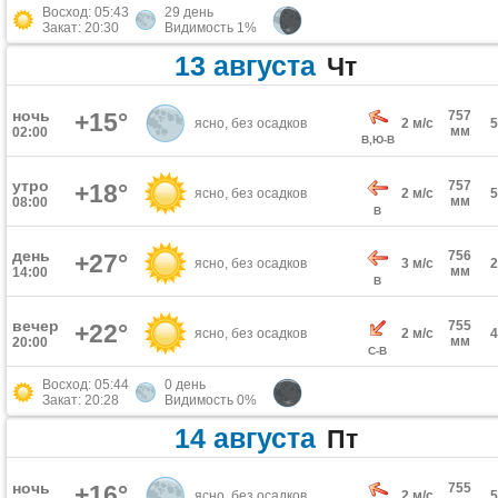
Восход: 05:43
29 день
Закат: 20:30
Видимость 1%
13 августа
Чт
ночь
+15°
757
ясно, без осадков
2 м/с
мм
02:00
В,Ю-В
утро
757
+18°
ясно, без осадков
2 м/с
мм
08:00
В
день
756
+27°
ясно, без осадков
3 м/с
мм
14:00
В
вечер
755
+22°
ясно, без осадков
2 м/с
мм
20:00
С-В
Восход: 05:44
0 день
Закат: 20:28
Видимость 0%
14 августа
Пт
ночь
+16°
755
ясно, без осадков
2 м/с