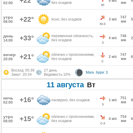
+22°
4 м/с
без осадков
мм
02:00
Ю
утро
747
+22°
ясно, без осадков
3 м/с
мм
08:00
Ю-З
день
переменная облачность,
746
+33°
4 м/с
без осадков
мм
14:00
З
вечер
облачно с прояснениями,
747
+21°
2 м/с
без осадков
мм
20:00
С
Восход: 05:39
27 день
Магн. бури: 3
Закат: 20:34
Видимость 10%
11 августа
Вт
ночь
+16°
751
пасмурно, без осадков
1 м/с
мм
02:00
З
утро
облачно с прояснениями,
754
+15°
4 м/с
без осадков
мм
08:00
С-З