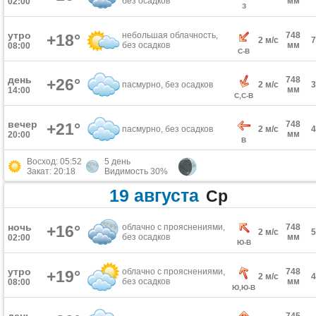
без осадков
мм
02:00
З
утро
небольшая облачность,
748
+18°
2 м/с
без осадков
мм
08:00
С-В
день
748
+26°
пасмурно, без осадков
2 м/с
мм
14:00
С,С-В
вечер
748
+21°
пасмурно, без осадков
2 м/с
мм
20:00
В
Восход: 05:52
5 день
Закат: 20:18
Видимость 30%
19 августа
Ср
ночь
+16°
облачно с прояснениями,
748
2 м/с
без осадков
мм
02:00
Ю-В
утро
облачно с прояснениями,
748
+19°
2 м/с
без осадков
мм
08:00
Ю,Ю-В