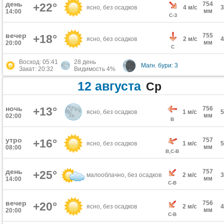
день
754
+22°
ясно, без осадков
4 м/с
мм
14:00
С-З
вечер
755
+18°
ясно, без осадков
2 м/с
мм
20:00
С
Восход: 05:41
28 день
Магн. бури: 3
Закат: 20:32
Видимость 4%
12 августа
Ср
ночь
+13°
756
ясно, без осадков
1 м/с
мм
02:00
В
утро
757
+16°
ясно, без осадков
1 м/с
мм
08:00
В,С-В
день
757
+25°
малооблачно, без осадков
2 м/с
мм
14:00
С-В
вечер
756
+20°
ясно, без осадков
2 м/с
мм
20:00
С-В