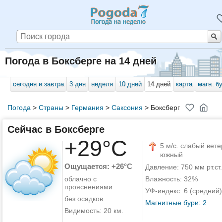
Погода в Боксберге на 14 дней
сегодня и завтра
3 дня
неделя
10 дней
14 дней
карта
магн. б
Погода
>
Страны
>
Германия
>
Саксония
>
Боксберг
Сейчас в Боксберге
+29°C
5 м/с. слабый вете
южный
Ощущается: +26°C
Давление: 750 мм рт.ст.
облачно с
Влажность: 32%
прояснениями
УФ-индекс: 6 (средний)
без осадков
Магнитные бури: 2
Видимость: 20 км.