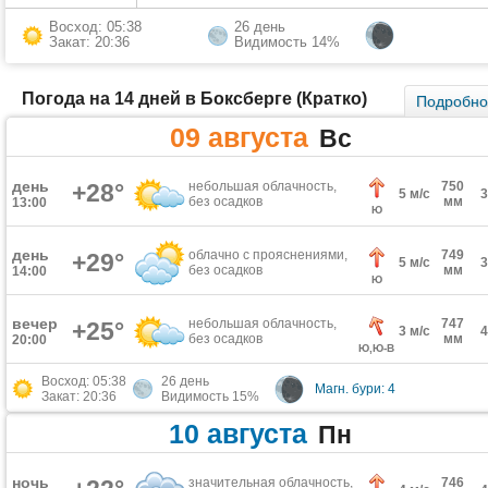
Восход: 05:38
26 день
Закат: 20:36
Видимость 14%
Погода на 14 дней в Боксберге (Кратко)
Подробн
09 августа
Вс
день
+28°
небольшая облачность,
750
5 м/с
без осадков
мм
13:00
Ю
день
облачно с прояснениями,
749
+29°
5 м/с
без осадков
мм
14:00
Ю
вечер
небольшая облачность,
747
+25°
3 м/с
без осадков
мм
20:00
Ю,Ю-В
Восход: 05:38
26 день
Магн. бури: 4
Закат: 20:36
Видимость 15%
10 августа
Пн
ночь
значительная облачность,
746