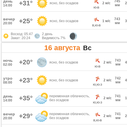
день
745
+31°
ясно, без осадков
2 м/с
мм
14:00
Ю-В
вечер
743
+25°
ясно, без осадков
1 м/с
мм
20:00
В,Ю-В
Восход: 05:47
2 день
Закат: 20:24
Видимость 7%
16 августа
Вс
ночь
+20°
743
ясно, без осадков
2 м/с
мм
02:00
Ю-В
утро
742
+23°
ясно, без осадков
2 м/с
мм
08:00
Ю,Ю-З
день
переменная облачность,
741
+35°
2 м/с
без осадков
мм
14:00
Ю,Ю-З
вечер
переменная облачность,
741
+29°
2 м/с
без осадков
мм
20:00
В,Ю-В