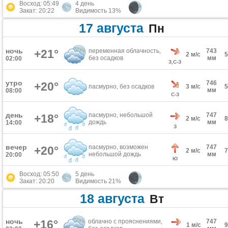
Восход: 05:49
4 день
Закат: 20:22
Видимость 13%
17 августа
Пн
ночь
+21°
переменная облачность,
743
2 м/с
без осадков
мм
02:00
З,С-З
утро
746
+20°
пасмурно, без осадков
3 м/с
мм
08:00
С-З
день
пасмурно, небольшой
747
+18°
2 м/с
дождь
мм
14:00
З
вечер
пасмурно, возможен
747
+20°
2 м/с
небольшой дождь
мм
20:00
Ю
Восход: 05:50
5 день
Закат: 20:20
Видимость 21%
18 августа
Вт
ночь
+16°
облачно с прояснениями,
747
1 м/с