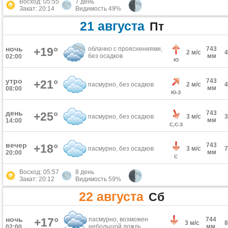
Восход: 05:55
7 день
Закат: 20:14
Видимость 49%
21 августа
Пт
ночь
+19°
облачно с прояснениями,
743
2 м/с
без осадков
мм
02:00
Ю
утро
743
+21°
пасмурно, без осадков
2 м/с
мм
08:00
Ю-З
день
743
+25°
пасмурно, без осадков
3 м/с
мм
14:00
С,С-З
вечер
743
+18°
пасмурно, без осадков
3 м/с
мм
20:00
С
Восход: 05:57
8 день
Закат: 20:12
Видимость 59%
22 августа
Сб
ночь
+17°
пасмурно, возможен
744
3 м/с
небольшой дождь
мм
02:00