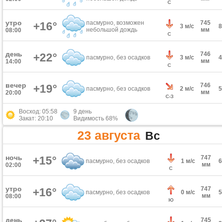
С
утро
пасмурно, возможен
745
+16°
3 м/с
небольшой дождь
мм
08:00
С
день
746
+22°
пасмурно, без осадков
3 м/с
мм
14:00
С
вечер
746
+19°
пасмурно, без осадков
2 м/с
мм
20:00
С-З
Восход: 05:58
9 день
Закат: 20:10
Видимость 68%
23 августа
Вс
ночь
+15°
747
пасмурно, без осадков
1 м/с
мм
02:00
С
утро
747
+16°
пасмурно, без осадков
0 м/с
мм
08:00
Ю
день
745