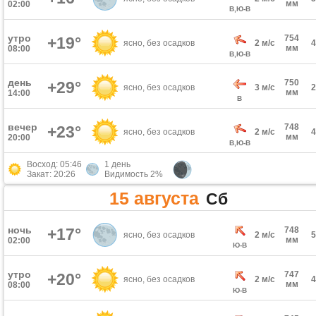
мм
02:00
В,Ю-В
утро
754
+19°
ясно, без осадков
2 м/с
мм
08:00
В,Ю-В
день
750
+29°
ясно, без осадков
3 м/с
мм
14:00
В
вечер
748
+23°
ясно, без осадков
2 м/с
мм
20:00
В,Ю-В
Восход: 05:46
1 день
Закат: 20:26
Видимость 2%
15 августа
Сб
ночь
+17°
748
ясно, без осадков
2 м/с
мм
02:00
Ю-В
утро
747
+20°
ясно, без осадков
2 м/с
мм
08:00
Ю-В