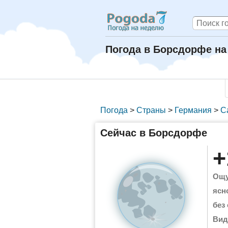
Погода в Борсдорфе на 
Погода
>
Страны
>
Германия
>
С
Сейчас в Борсдорфе
+
Ощу
ясн
без
Вид