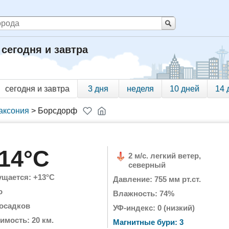
сегодня и завтра
сегодня и завтра
3 дня
неделя
10 дней
14 
аксония
>
Борсдорф
14°C
2 м/с. легкий ветер,
северный
щается: +13°C
Давление: 755 мм рт.ст.
о
Влажность: 74%
 осадков
УФ-индекс: 0 (низкий)
имость: 20 км.
Магнитные бури: 3