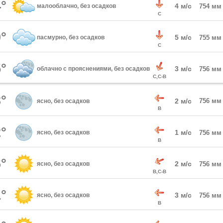
°
4 м/с
малооблачно, без осадков
754 мм
С
°
5 м/с
пасмурно, без осадков
755 мм
С
°
3 м/с
облачно с прояснениями, без осадков
756 мм
С,С-В
°
2 м/с
756 мм
ясно, без осадков
В
°
1 м/с
ясно, без осадков
756 мм
В
°
2 м/с
ясно, без осадков
756 мм
В,С-В
°
3 м/с
ясно, без осадков
756 мм
В