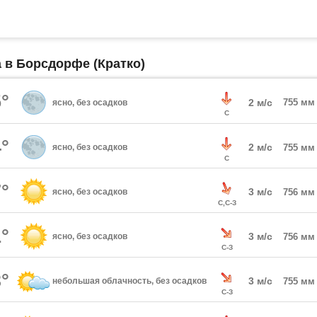
а в Борсдорфе (Кратко)
°
2 м/с
755 мм
ясно, без осадков
С
°
2 м/с
ясно, без осадков
755 мм
С
°
3 м/с
ясно, без осадков
756 мм
С,С-З
°
3 м/с
ясно, без осадков
756 мм
С-З
°
3 м/с
небольшая облачность, без осадков
755 мм
С-З