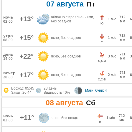
07 августа
Пт
ночь
+13°
облачно с прояснениями,
712
1 м/с
без осадков
мм
02:00
Ю
утро
712
+15°
ясно, без осадков
1 м/с
мм
08:00
С
день
711
+22°
ясно, без осадков
3 м/с
мм
14:00
С,С-З
вечер
711
+17°
ясно, без осадков
2 м/с
мм
20:00
С,С-В
Восход: 05:45
23 день
Магн. бури: 4
Закат: 20:44
Видимость 40%
08 августа
Сб
ночь
+11°
712
ясно, без осадков
1 м/с
мм
02:00
В