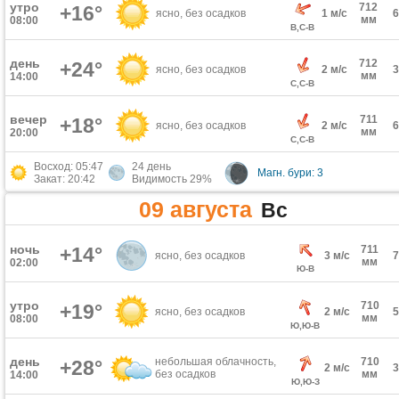
утро
712
+16°
ясно, без осадков
1 м/с
мм
08:00
В,С-В
день
712
+24°
ясно, без осадков
2 м/с
мм
14:00
С,С-В
вечер
711
+18°
ясно, без осадков
2 м/с
мм
20:00
С,С-В
Восход: 05:47
24 день
Магн. бури: 3
Закат: 20:42
Видимость 29%
09 августа
Вс
ночь
+14°
711
ясно, без осадков
3 м/с
мм
02:00
Ю-В
утро
710
+19°
ясно, без осадков
2 м/с
мм
08:00
Ю,Ю-В
день
небольшая облачность,
710
+28°
2 м/с
без осадков
мм
14:00
Ю,Ю-З