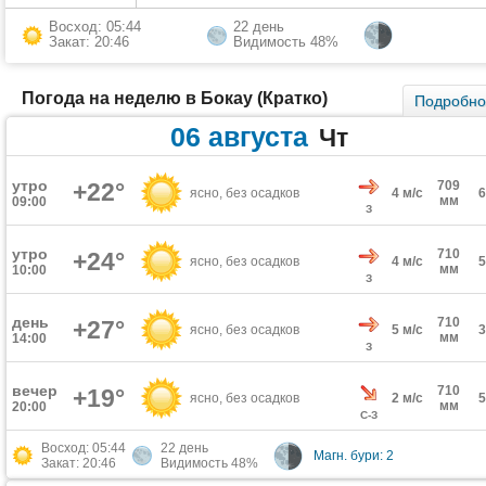
Восход: 05:44
22 день
Закат: 20:46
Видимость 48%
Погода на неделю в Бокау (Кратко)
Подробн
06 августа
Чт
утро
+22°
709
ясно, без осадков
4 м/с
мм
09:00
З
утро
710
+24°
ясно, без осадков
4 м/с
мм
10:00
З
день
710
+27°
ясно, без осадков
5 м/с
мм
14:00
З
вечер
710
+19°
ясно, без осадков
2 м/с
мм
20:00
С-З
Восход: 05:44
22 день
Магн. бури: 2
Закат: 20:46
Видимость 48%