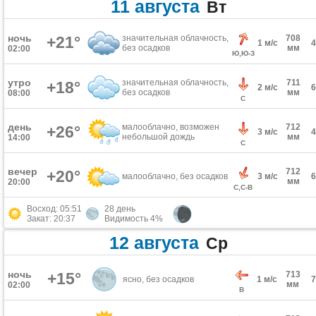
11 августа
Вт
ночь
+21°
значительная облачность,
708
1 м/с
без осадков
мм
02:00
Ю,Ю-З
утро
значительная облачность,
711
+18°
2 м/с
без осадков
мм
08:00
С
день
малооблачно, возможен
712
+26°
3 м/с
небольшой дождь
мм
14:00
С
вечер
712
+20°
малооблачно, без осадков
3 м/с
мм
20:00
С,С-В
Восход: 05:51
28 день
Закат: 20:37
Видимость 4%
12 августа
Ср
ночь
+15°
713
ясно, без осадков
1 м/с
мм
02:00
В