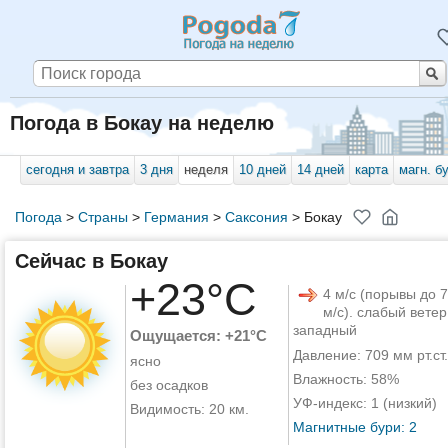
Погода в Бокау на неделю
сегодня и завтра
3 дня
неделя
10 дней
14 дней
карта
магн. б
Погода
>
Страны
>
Германия
>
Саксония
>
Бокау
Сейчас в Бокау
+23°C
4 м/с (порывы до 7
м/с). слабый ветер
западный
Ощущается: +21°C
Давление: 709 мм рт.ст.
ясно
Влажность: 58%
без осадков
УФ-индекс: 1 (низкий)
Видимость: 20 км.
Магнитные бури: 2