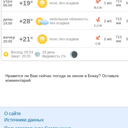
утро
713
+19°
ясно, без осадков
1 м/с
мм
08:00
В,С-В
день
небольшая облачность,
713
+28°
2 м/с
без осадков
мм
14:00
С,С-В
вечер
713
+21°
ясно, без осадков
2 м/с
мм
20:00
С-В
Восход: 05:53
29 день
Закат: 20:35
Видимость 1%
Нравится ли Вам сейчас погода за окном в Бокау? Оставьте
комментарий:
О сайте
Источники данных