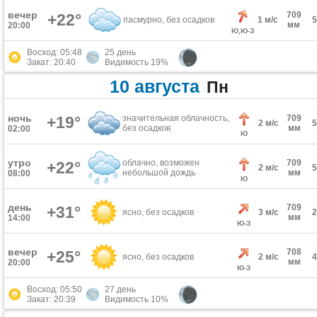
вечер
709
+22°
пасмурно, без осадков
1 м/с
мм
20:00
Ю,Ю-З
Восход: 05:48
25 день
Закат: 20:40
Видимость 19%
10 августа
Пн
ночь
+19°
значительная облачность,
709
2 м/с
без осадков
мм
02:00
Ю
утро
облачно, возможен
709
+22°
2 м/с
небольшой дождь
мм
08:00
Ю
день
709
+31°
ясно, без осадков
3 м/с
мм
14:00
Ю-З
вечер
708
+25°
ясно, без осадков
2 м/с
мм
20:00
Ю-З
Восход: 05:50
27 день
Закат: 20:39
Видимость 10%