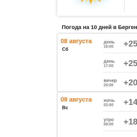
Погода на 10 дней в Берген
08 августа
день
+25
16:00
Сб
день
+25
17:00
вечер
+20
20:00
09 августа
ночь
+14
02:00
Вс
утро
+18
08:00