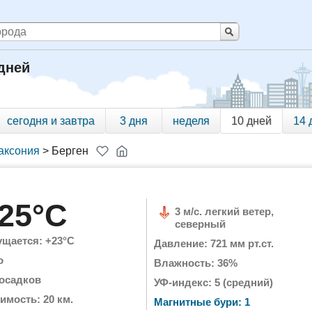
 дней
сегодня и завтра
3 дня
неделя
10 дней
14 
аксония
>
Берген
25°C
3 м/с. легкий ветер,
северный
щается: +23°C
Давление: 721 мм рт.ст.
о
Влажность: 36%
 осадков
УФ-индекс: 5 (средний)
имость: 20 км.
Магнитные бури: 1