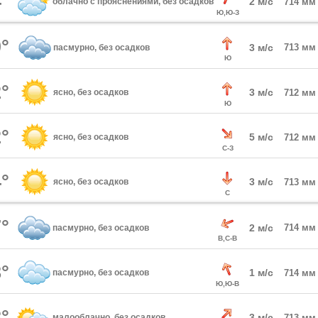
°
2 м/с
облачно с прояснениями, без осадков
714 мм
Ю,Ю-З
°
3 м/с
713 мм
пасмурно, без осадков
Ю
°
3 м/с
ясно, без осадков
712 мм
Ю
°
5 м/с
ясно, без осадков
712 мм
С-З
°
3 м/с
ясно, без осадков
713 мм
С
°
2 м/с
714 мм
пасмурно, без осадков
В,С-В
°
1 м/с
пасмурно, без осадков
714 мм
Ю,Ю-В
°
3 м/с
малооблачно, без осадков
713 мм