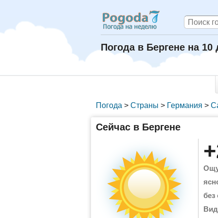
Погода в Бергене на 10
Погода
>
Страны
>
Германия
>
С
Сейчас в Бергене
+
Ощу
ясн
без
Вид