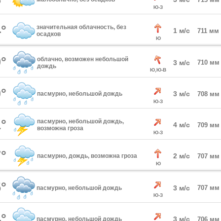
Ю-З
°
значительная облачность, без
1 м/с
711 мм
осадков
Ю
°
облачно, возможен небольшой
3 м/с
710 мм
дождь
Ю,Ю-В
°
3 м/с
пасмурно, небольшой дождь
708 мм
Ю-З
°
пасмурно, небольшой дождь,
4 м/с
709 мм
возможна гроза
Ю-З
°
2 м/с
пасмурно, дождь, возможна гроза
707 мм
Ю
°
3 м/с
707 мм
пасмурно, небольшой дождь
Ю-З
°
3 м/с
пасмурно, небольшой дождь
706 мм