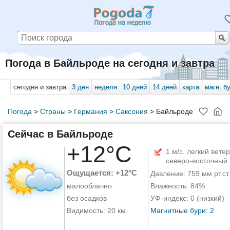
Погода в Байльроде на сегодня и завтра
сегодня и завтра
3 дня
неделя
10 дней
14 дней
карта
магн. б
Погода
>
Страны
>
Германия
>
Саксония
>
Байльроде
Сейчас в Байльроде
+12°C
1 м/с. легкий ветер
северо-восточный
Ощущается: +12°C
Давление: 759 мм рт.ст.
малооблачно
Влажность: 84%
без осадков
УФ-индекс: 0 (низкий)
Видимость: 20 км.
Магнитные бури: 2