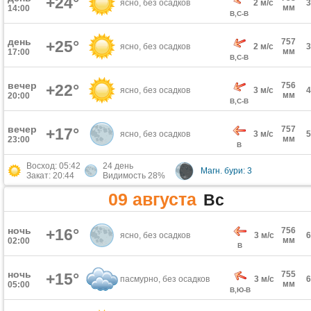
+24°
ясно, без осадков
2 м/с
мм
14:00
В,С-В
день
757
+25°
ясно, без осадков
2 м/с
мм
17:00
В,С-В
вечер
756
+22°
ясно, без осадков
3 м/с
мм
20:00
В,С-В
вечер
757
+17°
ясно, без осадков
3 м/с
мм
23:00
В
Восход: 05:42
24 день
Магн. бури: 3
Закат: 20:44
Видимость 28%
09 августа
Вс
ночь
+16°
756
ясно, без осадков
3 м/с
мм
02:00
В
ночь
755
+15°
пасмурно, без осадков
3 м/с
мм
05:00
В,Ю-В