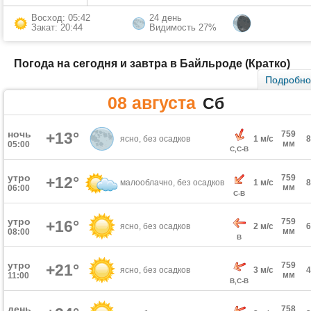
Восход: 05:42
24 день
Закат: 20:44
Видимость 27%
Погода на сегодня и завтра в Байльроде (Кратко)
Подробн
08 августа
Сб
ночь
+13°
759
ясно, без осадков
1 м/с
мм
05:00
С,С-В
утро
759
+12°
малооблачно, без осадков
1 м/с
мм
06:00
С-В
утро
759
+16°
ясно, без осадков
2 м/с
мм
08:00
В
утро
759
+21°
ясно, без осадков
3 м/с
мм
11:00
В,С-В
день
758