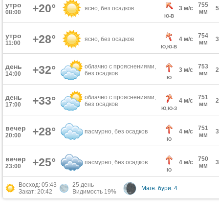
утро
755
+20°
ясно, без осадков
3 м/с
мм
08:00
Ю-В
утро
754
+28°
ясно, без осадков
4 м/с
мм
11:00
Ю,Ю-В
день
облачно с прояснениями,
753
+32°
3 м/с
без осадков
мм
14:00
Ю
день
облачно с прояснениями,
751
+33°
4 м/с
без осадков
мм
17:00
Ю,Ю-З
вечер
751
+28°
пасмурно, без осадков
4 м/с
мм
20:00
Ю
вечер
750
+25°
пасмурно, без осадков
4 м/с
мм
23:00
Ю
Восход: 05:43
25 день
Магн. бури: 4
Закат: 20:42
Видимость 19%