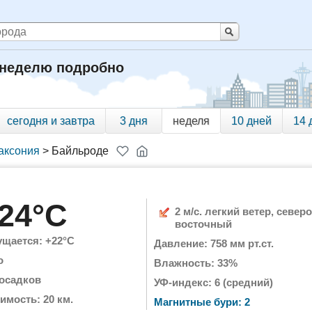
 неделю подробно
сегодня и завтра
3 дня
неделя
10 дней
14 
аксония
>
Байльроде
24°C
2 м/с. легкий ветер, северо
восточный
щается: +22°C
Давление: 758 мм рт.ст.
о
Влажность: 33%
 осадков
УФ-индекс: 6 (средний)
имость: 20 км.
Магнитные бури: 2