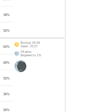
38%
52%
Восход: 05:48
Закат: 20:37
62%
29 день
Видимость 1%
68%
52%
36%
26%