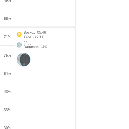
49%
68%
Восход: 05:46
Закат: 20:38
71%
28 день
Видимость 4%
76%
64%
43%
33%
30%