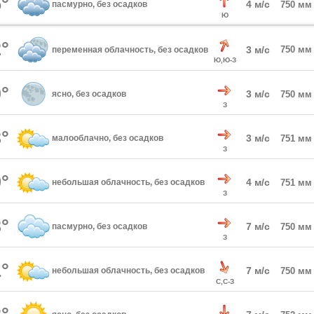
°
4 м/с
пасмурно, без осадков
750 мм
Ю
°
3 м/с
750 мм
переменная облачность, без осадков
Ю,Ю-З
°
3 м/с
ясно, без осадков
750 мм
З
°
3 м/с
малооблачно, без осадков
751 мм
З
°
4 м/с
небольшая облачность, без осадков
751 мм
З
°
7 м/с
пасмурно, без осадков
750 мм
З
°
7 м/с
небольшая облачность, без осадков
750 мм
С,С-З