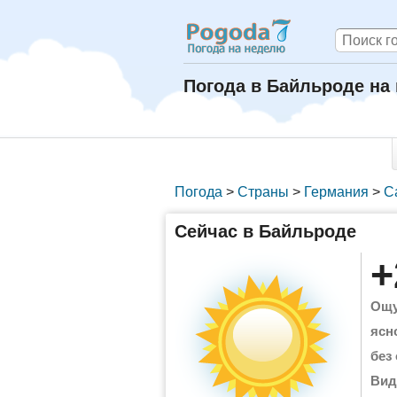
Погода в Байльроде на
Погода
>
Страны
>
Германия
>
С
Сейчас в Байльроде
+
Ощу
ясн
без
Вид