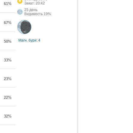
Закат: 20:42
61%
25 день
Видимость 19%
67%
Магн. бури: 4
50%
33%
23%
22%
32%