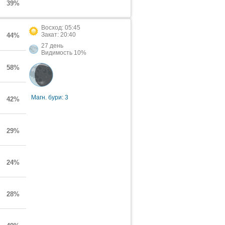
39%
Восход: 05:45
Закат: 20:40
44%
27 день
Видимость 10%
58%
Магн. бури: 3
42%
29%
24%
28%