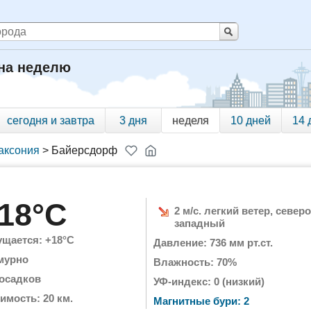
на неделю
сегодня и завтра
3 дня
неделя
10 дней
14 
аксония
>
Байерсдорф
18°C
2 м/с. легкий ветер, северо
западный
щается: +18°C
Давление: 736 мм рт.ст.
мурно
Влажность: 70%
 осадков
УФ-индекс: 0 (низкий)
имость: 20 км.
Магнитные бури: 2