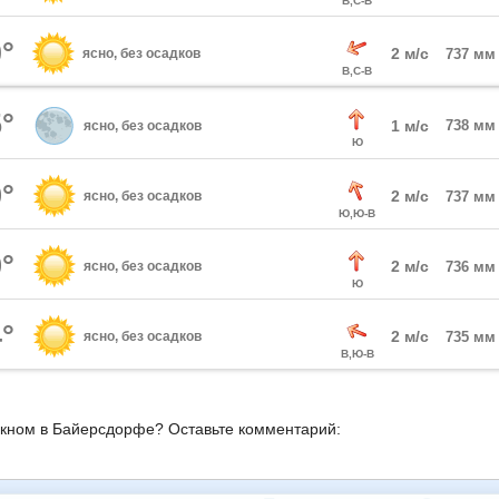
В,С-В
°
2 м/с
ясно, без осадков
737 мм
В,С-В
°
1 м/с
738 мм
ясно, без осадков
Ю
°
2 м/с
ясно, без осадков
737 мм
Ю,Ю-В
°
2 м/с
ясно, без осадков
736 мм
Ю
°
2 м/с
ясно, без осадков
735 мм
В,Ю-В
окном в Байерсдорфе? Оставьте комментарий: