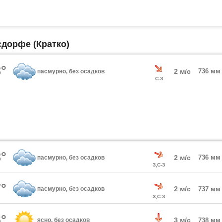
сдорфе (Кратко)
°
2 м/с
736 мм
пасмурно, без осадков
С-З
°
2 м/с
736 мм
пасмурно, без осадков
З,С-З
°
2 м/с
пасмурно, без осадков
737 мм
З,С-З
°
3 м/с
ясно, без осадков
738 мм