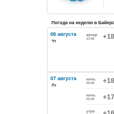
Погода на неделю в Байер
06 августа
вечер
+18
23:00
Чт
07 августа
ночь
+18
00:00
Пт
ночь
+17
02:00
утро
+16