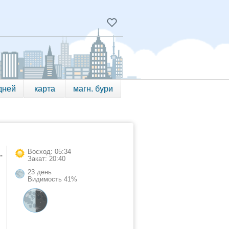
дней
карта
магн. бури
Восход: 05:34
-
Закат: 20:40
23 день
Видимость 41%