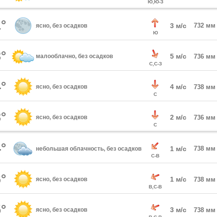
Ю,Ю-З
°
3 м/с
732 мм
ясно, без осадков
Ю
°
5 м/с
малооблачно, без осадков
736 мм
С,С-З
°
4 м/с
ясно, без осадков
738 мм
С
°
2 м/с
ясно, без осадков
736 мм
С
°
1 м/с
738 мм
небольшая облачность, без осадков
С-В
°
1 м/с
ясно, без осадков
738 мм
В,С-В
°
3 м/с
ясно, без осадков
738 мм