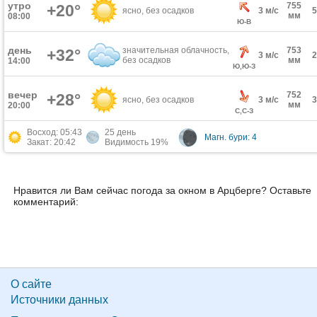
утро
755
+20°
ясно, без осадков
3 м/с
мм
08:00
Ю-В
день
значительная облачность,
753
+32°
3 м/с
без осадков
мм
14:00
Ю,Ю-З
вечер
752
+28°
ясно, без осадков
3 м/с
мм
20:00
С,С-З
Восход: 05:43
25 день
Магн. бури: 4
Закат: 20:42
Видимость 19%
Нравится ли Вам сейчас погода за окном в Арцберге? Оставьте
комментарий:
О сайте
Источники данных