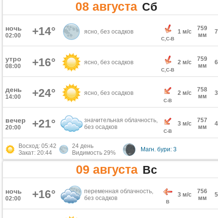
08 августа
Сб
ночь
+14°
759
ясно, без осадков
1 м/с
мм
02:00
С,С-В
утро
759
+16°
ясно, без осадков
2 м/с
мм
08:00
С,С-В
день
758
+24°
ясно, без осадков
2 м/с
мм
14:00
С-В
вечер
значительная облачность,
757
+21°
3 м/с
без осадков
мм
20:00
С-В
Восход: 05:42
24 день
Магн. бури: 3
Закат: 20:44
Видимость 29%
09 августа
Вс
ночь
+16°
переменная облачность,
756
3 м/с
без осадков
мм
02:00
В