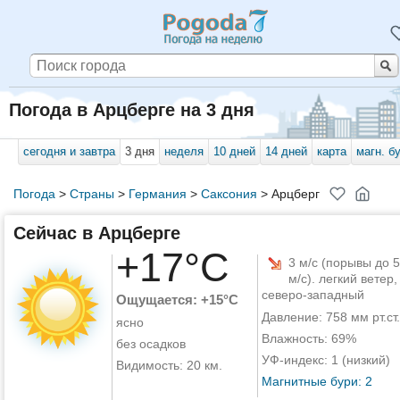
Погода в Арцберге на 3 дня
сегодня и завтра
3 дня
неделя
10 дней
14 дней
карта
магн. б
Погода
>
Страны
>
Германия
>
Саксония
>
Арцберг
Сейчас в Арцберге
+17°C
3 м/с (порывы до 5
м/с). легкий ветер,
северо-западный
Ощущается: +15°C
Давление: 758 мм рт.ст.
ясно
Влажность: 69%
без осадков
УФ-индекс: 1 (низкий)
Видимость: 20 км.
Магнитные бури: 2