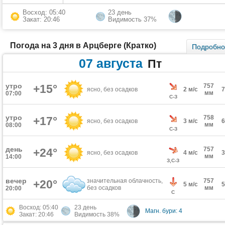
Восход: 05:40
23 день
Закат: 20:46
Видимость 37%
Погода на 3 дня в Арцберге (Кратко)
Подробн
07 августа
Пт
утро
+15°
757
ясно, без осадков
2 м/с
мм
07:00
С-З
утро
758
+17°
ясно, без осадков
3 м/с
мм
08:00
С-З
день
757
+24°
ясно, без осадков
4 м/с
мм
14:00
З,С-З
вечер
значительная облачность,
757
+20°
5 м/с
без осадков
мм
20:00
С
Восход: 05:40
23 день
Магн. бури: 4
Закат: 20:46
Видимость 38%