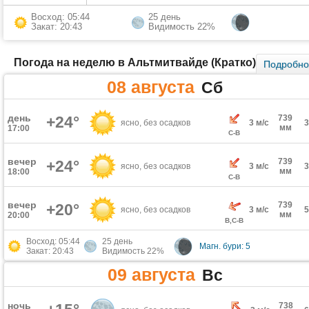
Восход: 05:44
25 день
Закат: 20:43
Видимость 22%
Погода на неделю в Альтмитвайде (Кратко)
Подробн
08 августа
Сб
день
+24°
739
ясно, без осадков
3 м/с
мм
17:00
С-В
вечер
739
+24°
ясно, без осадков
3 м/с
мм
18:00
С-В
вечер
739
+20°
ясно, без осадков
3 м/с
мм
20:00
В,С-В
Восход: 05:44
25 день
Магн. бури: 5
Закат: 20:43
Видимость 22%
09 августа
Вс
ночь
738