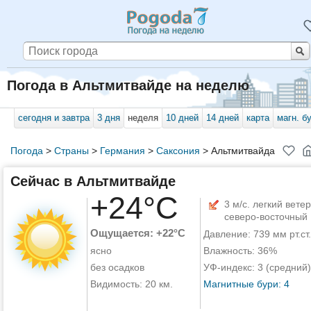
Погода в Альтмитвайде на неделю
сегодня и завтра
3 дня
неделя
10 дней
14 дней
карта
магн. б
Погода
>
Страны
>
Германия
>
Саксония
>
Альтмитвайда
Сейчас в Альтмитвайде
+24°C
3 м/с. легкий ветер
северо-восточный
Ощущается: +22°C
Давление: 739 мм рт.ст.
ясно
Влажность: 36%
без осадков
УФ-индекс: 3 (средний)
Видимость: 20 км.
Магнитные бури: 4