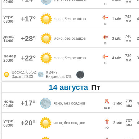
мм
02:00
В
утро
742
+17°
ясно, без осадков
1 м/с
мм
08:00
В
день
740
+28°
ясно, без осадков
3 м/с
мм
14:00
В
вечер
739
+22°
ясно, без осадков
4 м/с
мм
20:00
В
Восход: 05:52
0 день
Закат: 20:33
Видимость 0%
14 августа
Пт
ночь
+17°
739
ясно, без осадков
3 м/с
мм
02:00
Ю-В
утро
737
+20°
ясно, без осадков
2 м/с
мм
08:00
Ю