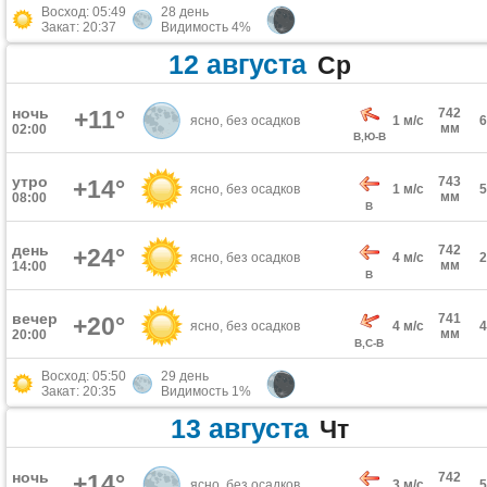
Восход: 05:49
28 день
Закат: 20:37
Видимость 4%
12 августа
Ср
ночь
+11°
742
ясно, без осадков
1 м/с
мм
02:00
В,Ю-В
утро
743
+14°
ясно, без осадков
1 м/с
мм
08:00
В
день
742
+24°
ясно, без осадков
4 м/с
мм
14:00
В
вечер
741
+20°
ясно, без осадков
4 м/с
мм
20:00
В,С-В
Восход: 05:50
29 день
Закат: 20:35
Видимость 1%
13 августа
Чт
ночь
+14°
742
ясно, без осадков
3 м/с