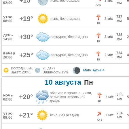
+15°
ясно, без осадков
3 м/с
мм
02:00
Ю-В
утро
737
+19°
ясно, без осадков
2 м/с
мм
08:00
Ю
день
735
+30°
пасмурно, без осадков
3 м/с
мм
14:00
Ю
вечер
734
+25°
пасмурно, без осадков
2 м/с
мм
20:00
Ю
Восход: 05:46
25 день
Магн. бури: 4
Закат: 20:41
Видимость 19%
10 августа
Пн
облачно с прояснениями,
ночь
+20°
733
возможен небольшой
3 м/с
мм
02:00
дождь
Ю
утро
734
+21°
ясно, без осадков
3 м/с
мм
08:00
Ю-З