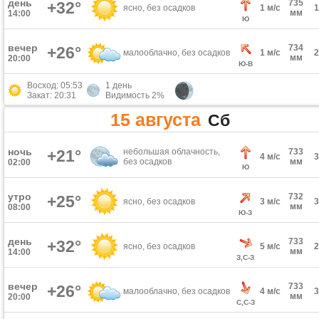
день
735
+32°
ясно, без осадков
1 м/с
мм
14:00
Ю
вечер
734
+26°
малооблачно, без осадков
1 м/с
мм
20:00
Ю-В
Восход: 05:53
1 день
Закат: 20:31
Видимость 2%
15 августа
Сб
ночь
+21°
небольшая облачность,
733
4 м/с
без осадков
мм
02:00
Ю
утро
732
+25°
ясно, без осадков
3 м/с
мм
08:00
Ю-З
день
733
+32°
ясно, без осадков
5 м/с
мм
14:00
З,С-З
вечер
733
+26°
малооблачно, без осадков
4 м/с
мм
20:00
С,С-З