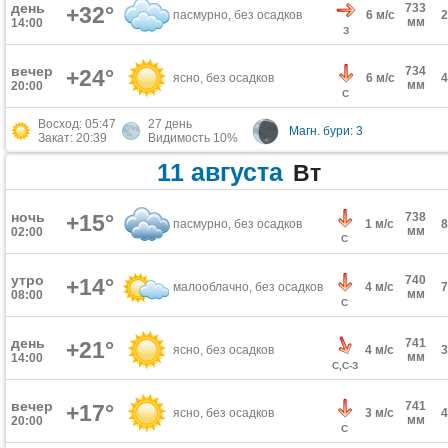
день
733
+32°
пасмурно, без осадков
6 м/с
мм
14:00
З
вечер
734
+24°
ясно, без осадков
6 м/с
мм
20:00
С
Восход: 05:47
27 день
Магн. бури: 3
Закат: 20:39
Видимость 10%
11 августа
Вт
ночь
+15°
738
пасмурно, без осадков
1 м/с
мм
02:00
С
утро
740
+14°
малооблачно, без осадков
4 м/с
мм
08:00
С
день
741
+21°
ясно, без осадков
4 м/с
мм
14:00
С,С-З
вечер
741
+17°
ясно, без осадков
3 м/с
мм
20:00
С