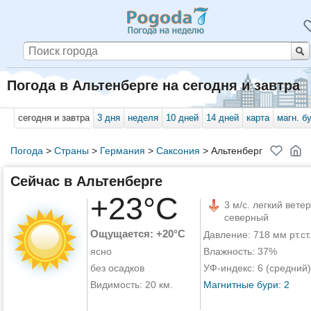
Погода в Альтенберге на сегодня и завтра
сегодня и завтра
3 дня
неделя
10 дней
14 дней
карта
магн. б
Погода
>
Страны
>
Германия
>
Саксония
>
Альтенберг
Сейчас в Альтенберге
+23°C
3 м/с. легкий ветер
северный
Ощущается: +20°C
Давление: 718 мм рт.ст.
ясно
Влажность: 37%
без осадков
УФ-индекс: 6 (средний)
Видимость: 20 км.
Магнитные бури: 2