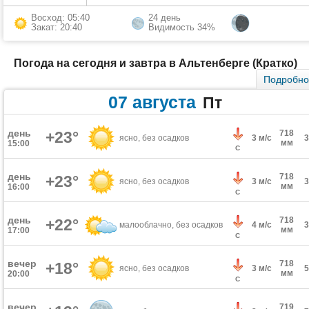
Восход: 05:40
24 день
Закат: 20:40
Видимость 34%
Погода на сегодня и завтра в Альтенберге (Кратко)
Подробн
07 августа
Пт
день
+23°
718
ясно, без осадков
3 м/с
мм
15:00
С
день
718
+23°
ясно, без осадков
3 м/с
мм
16:00
С
день
718
+22°
малооблачно, без осадков
4 м/с
мм
17:00
С
вечер
718
+18°
ясно, без осадков
3 м/с
мм
20:00
С
вечер
719