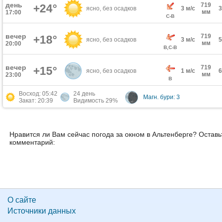
день
719
+24°
ясно, без осадков
3 м/с
мм
17:00
С-В
вечер
719
+18°
ясно, без осадков
3 м/с
мм
20:00
В,С-В
вечер
719
+15°
ясно, без осадков
1 м/с
мм
23:00
В
Восход: 05:42
24 день
Магн. бури: 3
Закат: 20:39
Видимость 29%
Нравится ли Вам сейчас погода за окном в Альтенберге? Оставь
комментарий:
О сайте
Источники данных