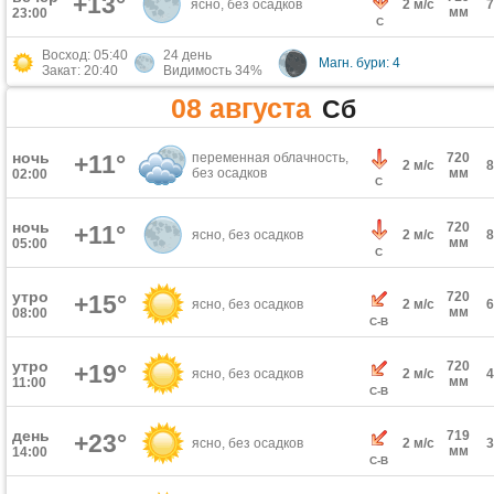
+13°
ясно, без осадков
2 м/с
мм
23:00
С
Восход: 05:40
24 день
Магн. бури: 4
Закат: 20:40
Видимость 34%
08 августа
Сб
ночь
+11°
переменная облачность,
720
2 м/с
без осадков
мм
02:00
С
ночь
720
+11°
ясно, без осадков
2 м/с
мм
05:00
С
утро
720
+15°
ясно, без осадков
2 м/с
мм
08:00
С-В
утро
720
+19°
ясно, без осадков
2 м/с
мм
11:00
С-В
день
719
+23°
ясно, без осадков
2 м/с
мм
14:00
С-В