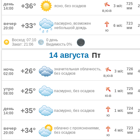
день
725
+36°
ясно, без осадков
3 м/с
мм
14:00
В,Ю-В
вечер
пасмурно, возможен
723
+33°
6 м/с
небольшой дождь
мм
20:00
Ю
Восход: 07:10
0 день
Закат: 21:06
Видимость 0%
14 августа
Пт
ночь
+26°
значительная облачность,
726
3 м/с
без осадков
мм
02:00
В,Ю-В
утро
725
+25°
пасмурно, без осадков
1 м/с
мм
08:00
Ю-В
день
724
+35°
пасмурно, без осадков
1 м/с
мм
14:00
Ю
вечер
облачно с прояснениями,
723
+34°
4 м/с
без осадков
мм
20:00
Ю