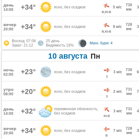
день
730
+34°
ясно, без осадков
5 м/с
мм
14:00
В,Ю-В
вечер
728
+34°
ясно, без осадков
9 м/с
мм
20:00
В,Ю-В
Восход: 07:06
25 день
Магн. бури: 4
Закат: 21:12
Видимость 19%
10 августа
Пн
ночь
+23°
730
ясно, без осадков
3 м/с
мм
02:00
З
утро
731
+20°
ясно, без осадков
2 м/с
мм
08:00
З
день
переменная облачность,
731
+32°
3 м/с
без осадков
мм
14:00
Ю-В
вечер
728
+34°
ясно, без осадков
7 м/с
мм
20:00
В