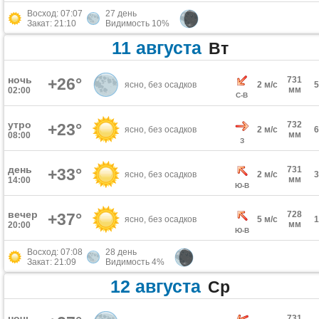
Восход: 07:07
27 день
Закат: 21:10
Видимость 10%
11 августа
Вт
ночь
+26°
731
ясно, без осадков
2 м/с
мм
02:00
С-В
утро
732
+23°
ясно, без осадков
2 м/с
мм
08:00
З
день
731
+33°
ясно, без осадков
2 м/с
мм
14:00
Ю-В
вечер
728
+37°
ясно, без осадков
5 м/с
мм
20:00
Ю-В
Восход: 07:08
28 день
Закат: 21:09
Видимость 4%
12 августа
Ср
ночь
731