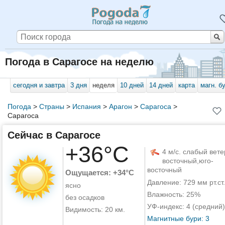
Погода в Сарагосе на неделю
сегодня и завтра
3 дня
неделя
10 дней
14 дней
карта
магн. б
Погода
>
Страны
>
Испания
>
Арагон
>
Сарагоса
>
Сарагоса
Сейчас в Сарагосе
+36°C
4 м/с. слабый вете
восточный,юго-
восточный
Ощущается: +34°C
Давление: 729 мм рт.ст.
ясно
Влажность: 25%
без осадков
УФ-индекс: 4 (средний)
Видимость: 20 км.
Магнитные бури: 3