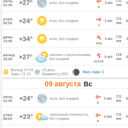
ночь
+27°
731
ясно, без осадков
3 м/с
мм
02:00
В
утро
731
+24°
ясно, без осадков
1 м/с
мм
08:00
З
день
730
+34°
ясно, без осадков
3 м/с
мм
14:00
Ю-В
вечер
облачно с прояснениями,
729
+27°
9 м/с
без осадков
мм
20:00
Ю,Ю-В
Восход: 07:04
24 день
Магн. бури: 3
Закат: 21:13
Видимость 29%
09 августа
Вс
ночь
+24°
731
ясно, без осадков
5 м/с
мм
02:00
В
утро
небольшая облачность,
731
+23°
2 м/с
без осадков
мм
08:00
В