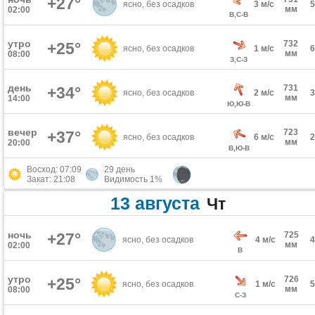
+27°
ясно, без осадков
3 м/с
мм
02:00
В,С-В
утро
732
+25°
ясно, без осадков
1 м/с
мм
08:00
З,С-З
день
731
+34°
ясно, без осадков
2 м/с
мм
14:00
Ю,Ю-В
вечер
723
+37°
ясно, без осадков
6 м/с
мм
20:00
В,Ю-В
Восход: 07:09
29 день
Закат: 21:08
Видимость 1%
13 августа
Чт
ночь
+27°
725
ясно, без осадков
4 м/с
мм
02:00
В
утро
726
+25°
ясно, без осадков
1 м/с
мм
08:00
С-З