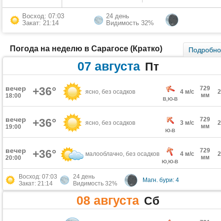
Восход: 07:03
24 день
Закат: 21:14
Видимость 32%
Погода на неделю в Сарагосе (Кратко)
Подробн
07 августа
Пт
вечер
+36°
729
ясно, без осадков
4 м/с
мм
18:00
В,Ю-В
вечер
729
+36°
ясно, без осадков
3 м/с
мм
19:00
Ю-В
вечер
729
+36°
малооблачно, без осадков
4 м/с
мм
20:00
Ю,Ю-В
Восход: 07:03
24 день
Магн. бури: 4
Закат: 21:14
Видимость 32%
08 августа
Сб