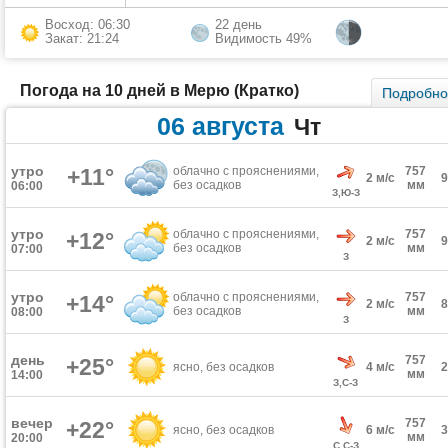
Восход: 06:30
22 день
Закат: 21:24
Видимость 49%
Погода на 10 дней в Мерю (Кратко)
Подробн
06 августа
Чт
утро
+11°
облачно с прояснениями,
757
2 м/с
без осадков
мм
06:00
З,Ю-З
утро
облачно с прояснениями,
757
+12°
2 м/с
без осадков
мм
07:00
З
утро
облачно с прояснениями,
757
+14°
2 м/с
без осадков
мм
08:00
З
день
757
+25°
ясно, без осадков
4 м/с
мм
14:00
З,С-З
вечер
757
+22°
ясно, без осадков
6 м/с
мм
20:00
С,С-З