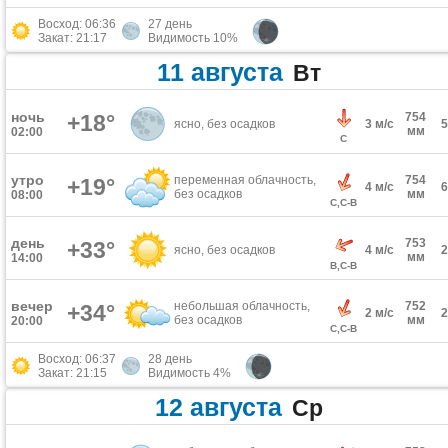
Восход: 06:36
27 день
Закат: 21:17
Видимость 10%
11 августа
Вт
ночь
+18°
754
ясно, без осадков
3 м/с
мм
02:00
С
утро
переменная облачность,
754
+19°
4 м/с
без осадков
мм
08:00
С,С-В
день
753
+33°
ясно, без осадков
4 м/с
мм
14:00
В,С-В
вечер
небольшая облачность,
752
+34°
2 м/с
без осадков
мм
20:00
С,С-В
Восход: 06:37
28 день
Закат: 21:15
Видимость 4%
12 августа
Ср