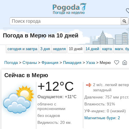
Погода в Мерю на 10 дней
сегодня и завтра
3 дня
неделя
10 дней
14 дней
карта
магн. б
Погода
>
Страны
>
Франция
>
Пикардия
>
Уаза
>
Мерю
Сейчас в Мерю
+12°C
2 м/с. легкий ветер
западный
Ощущается: +11°C
Давление: 757 мм рт.ст.
облачно с
Влажность: 91%
прояснениями
УФ-индекс: 0 (низкий)
без осадков
Магнитные бури: 2
Видимость: 20 км.