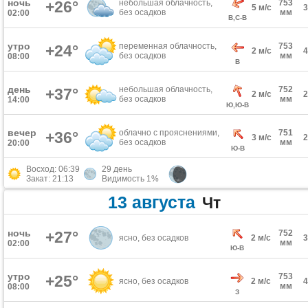
ночь
+26°
небольшая облачность,
753
5 м/с
без осадков
мм
02:00
В,С-В
утро
переменная облачность,
753
+24°
2 м/с
без осадков
мм
08:00
В
день
небольшая облачность,
752
+37°
2 м/с
без осадков
мм
14:00
Ю,Ю-В
вечер
облачно с прояснениями,
751
+36°
3 м/с
без осадков
мм
20:00
Ю-В
Восход: 06:39
29 день
Закат: 21:13
Видимость 1%
13 августа
Чт
ночь
+27°
752
ясно, без осадков
2 м/с
мм
02:00
Ю-В
утро
753
+25°
ясно, без осадков
2 м/с
мм
08:00
З