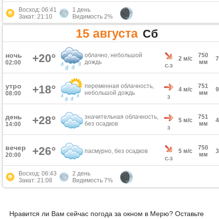
Восход: 06:41
1 день
Закат: 21:10
Видимость 2%
15 августа
Сб
ночь
+20°
облачно, небольшой
750
2 м/с
дождь
мм
02:00
С-З
утро
переменная облачность,
751
+18°
4 м/с
небольшой дождь
мм
08:00
З
день
значительная облачность,
751
+28°
5 м/с
без осадков
мм
14:00
З
вечер
750
+26°
пасмурно, без осадков
5 м/с
мм
20:00
С-З
Восход: 06:43
2 день
Закат: 21:08
Видимость 7%
Нравится ли Вам сейчас погода за окном в Мерю? Оставьте