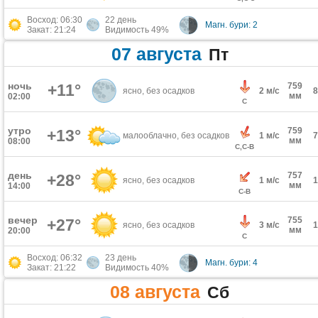
Восход: 06:30
22 день
Магн. бури: 2
Закат: 21:24
Видимость 49%
07 августа
Пт
ночь
+11°
759
ясно, без осадков
2 м/с
мм
02:00
С
утро
759
+13°
малооблачно, без осадков
1 м/с
мм
08:00
С,С-В
день
757
+28°
ясно, без осадков
1 м/с
мм
14:00
С-В
вечер
755
+27°
ясно, без осадков
3 м/с
мм
20:00
С
Восход: 06:32
23 день
Магн. бури: 4
Закат: 21:22
Видимость 40%
08 августа
Сб