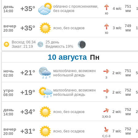
день
облачно с прояснениями,
751
+35°
4 м/с
без осадков
мм
14:00
Ю
вечер
749
+35°
ясно, без осадков
3 м/с
мм
20:00
Ю
Восход: 06:34
25 день
Закат: 21:19
Видимость 19%
10 августа
Пн
ночь
+21°
малооблачно, возможен
751
2 м/с
небольшой дождь
мм
02:00
З
утро
малооблачно, возможен
752
+19°
2 м/с
небольшой дождь
мм
08:00
З
день
752
+34°
ясно, без осадков
2 м/с
мм
14:00
З,Ю-З
вечер
752
+31°
ясно, без осадков
7 м/с
мм
20:00
С,С-З