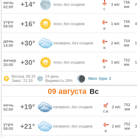
ночь
+14°
756
ясно, без осадков
3 м/с
мм
02:00
С
утро
756
+16°
ясно, без осадков
1 м/с
мм
08:00
В
день
754
+30°
пасмурно, без осадков
2 м/с
мм
14:00
В
вечер
752
+30°
ясно, без осадков
1 м/с
мм
20:00
В
Восход: 06:33
24 день
Магн. бури: 3
Закат: 21:20
Видимость 29%
09 августа
Вс
ночь
+19°
752
пасмурно, без осадков
2 м/с
мм
02:00
С-В
утро
752
+21°
пасмурно, без осадков
2 м/с
мм
08:00
В