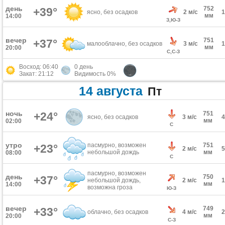
день
752
+39°
ясно, без осадков
2 м/с
мм
14:00
З,Ю-З
вечер
751
+37°
малооблачно, без осадков
3 м/с
мм
20:00
С,С-З
Восход: 06:40
0 день
Закат: 21:12
Видимость 0%
14 августа
Пт
ночь
+24°
751
ясно, без осадков
3 м/с
мм
02:00
С
утро
пасмурно, возможен
751
+23°
2 м/с
небольшой дождь
мм
08:00
С
пасмурно, возможен
день
750
+37°
небольшой дождь,
2 м/с
мм
14:00
возможна гроза
Ю-З
вечер
749
+33°
облачно, без осадков
4 м/с
мм
20:00
С-З