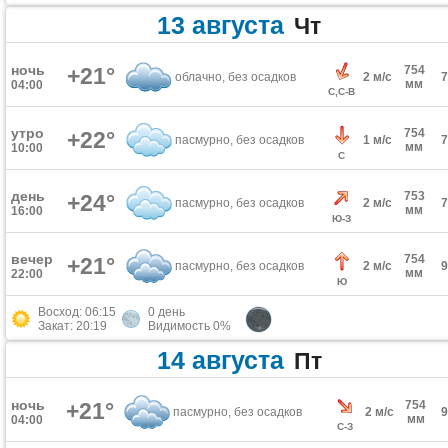
13 августа
Чт
ночь
+21°
754
облачно, без осадков
2 м/с
мм
04:00
С,С-В
утро
754
+22°
пасмурно, без осадков
1 м/с
мм
10:00
С
день
753
+24°
пасмурно, без осадков
2 м/с
мм
16:00
Ю-З
вечер
754
+21°
пасмурно, без осадков
2 м/с
мм
22:00
Ю
Восход: 06:15
0 день
Закат: 20:19
Видимость 0%
14 августа
Пт
ночь
+21°
754
пасмурно, без осадков
2 м/с
мм
04:00
С-З