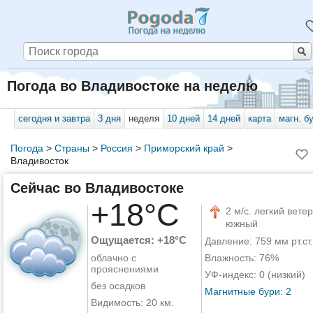
Погода во Владивостоке на неделю
сегодня и завтра
3 дня
неделя
10 дней
14 дней
карта
магн. б
Погода
>
Страны
>
Россия
>
Приморский край
>
Владивосток
Сейчас во Владивостоке
+18°C
2 м/с. легкий ветер
южный
Ощущается: +18°C
Давление: 759 мм рт.ст.
облачно с
Влажность: 76%
прояснениями
УФ-индекс: 0 (низкий)
без осадков
Магнитные бури: 2
Видимость: 20 км.