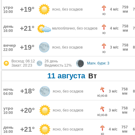
утро
759
+19°
ясно, без осадков
4 м/с
мм
10:00
Ю
день
758
+21°
малооблачно, без осадков
4 м/с
мм
16:00
Ю
вечер
758
+19°
ясно, без осадков
3 м/с
мм
22:00
Ю
Восход: 06:12
26 день
Магн. бури: 3
Закат: 20:23
Видимость 12%
11 августа
Вт
ночь
+18°
758
ясно, без осадков
3 м/с
мм
04:00
Ю,Ю-В
утро
758
+20°
ясно, без осадков
3 м/с
мм
10:00
Ю,Ю-В
день
757
+21°
ясно, без осадков
4 м/с
мм
16:00
Ю