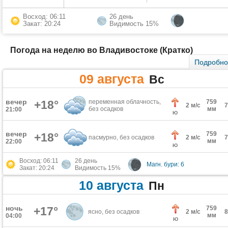
Восход: 06:11
26 день
Закат: 20:24
Видимость 15%
Погода на неделю во Владивостоке (Кратко)
Подробн
09 августа
Вс
вечер
+18°
переменная облачность,
759
2 м/с
без осадков
мм
21:00
Ю
вечер
759
+18°
пасмурно, без осадков
2 м/с
мм
22:00
Ю
Восход: 06:11
26 день
Магн. бури: 6
Закат: 20:24
Видимость 15%
10 августа
Пн
ночь
+17°
759
ясно, без осадков
2 м/с
мм
04:00
Ю