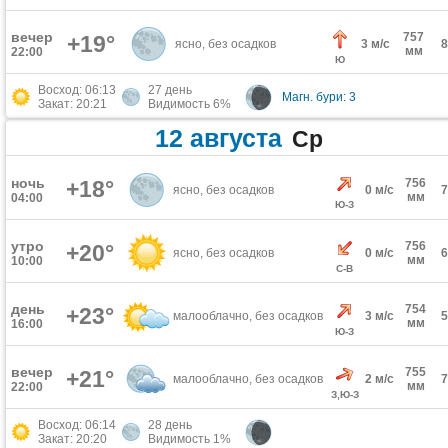
вечер
757
+19°
ясно, без осадков
3 м/с
мм
22:00
Ю
Восход: 06:13
27 день
Магн. бури: 3
Закат: 20:21
Видимость 6%
12 августа
Ср
ночь
+18°
756
ясно, без осадков
0 м/с
мм
04:00
Ю-З
утро
756
+20°
ясно, без осадков
0 м/с
мм
10:00
С-В
день
754
+23°
малооблачно, без осадков
3 м/с
мм
16:00
Ю-З
вечер
755
+21°
малооблачно, без осадков
2 м/с
мм
22:00
З,Ю-З
Восход: 06:14
28 день
Закат: 20:20
Видимость 1%