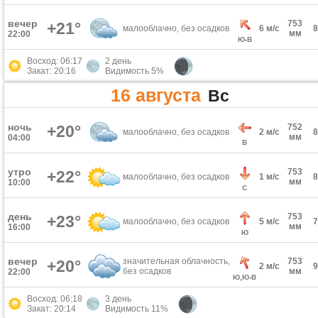
вечер
753
+21°
малооблачно, без осадков
6 м/с
мм
22:00
Ю-В
Восход: 06:17
2 день
Закат: 20:16
Видимость 5%
16 августа
Вс
ночь
+20°
752
малооблачно, без осадков
2 м/с
мм
04:00
В
утро
753
+22°
малооблачно, без осадков
1 м/с
мм
10:00
С
день
753
+23°
малооблачно, без осадков
5 м/с
мм
16:00
Ю
вечер
значительная облачность,
753
+20°
2 м/с
без осадков
мм
22:00
Ю,Ю-В
Восход: 06:18
3 день
Закат: 20:14
Видимость 11%