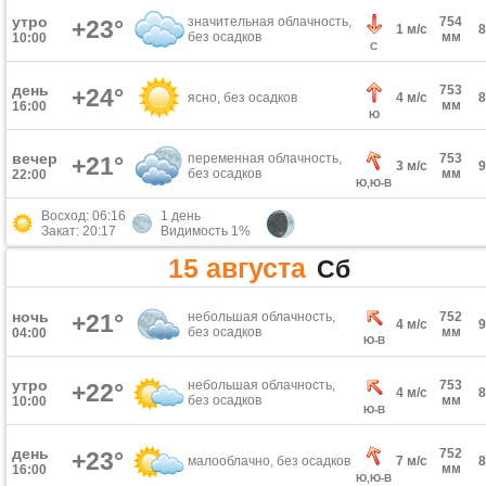
утро
значительная облачность,
754
+23°
1 м/с
без осадков
мм
10:00
С
день
753
+24°
ясно, без осадков
4 м/с
мм
16:00
Ю
вечер
переменная облачность,
753
+21°
3 м/с
без осадков
мм
22:00
Ю,Ю-В
Восход: 06:16
1 день
Закат: 20:17
Видимость 1%
15 августа
Сб
ночь
+21°
небольшая облачность,
752
4 м/с
без осадков
мм
04:00
Ю-В
утро
небольшая облачность,
753
+22°
4 м/с
без осадков
мм
10:00
Ю-В
день
752
+23°
малооблачно, без осадков
7 м/с
мм
16:00
Ю,Ю-В