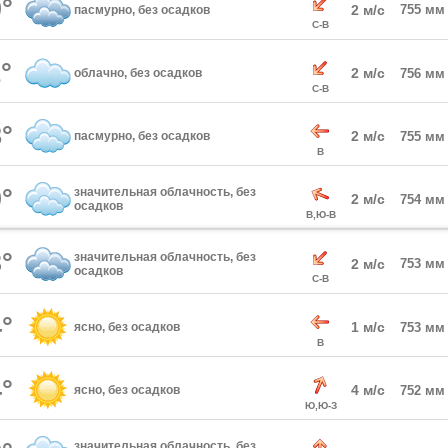
°
2 м/с
755 мм
пасмурно, без осадков
С-В
°
2 м/с
облачно, без осадков
756 мм
С-В
°
2 м/с
пасмурно, без осадков
755 мм
В
°
значительная облачность, без
2 м/с
754 мм
осадков
В,Ю-В
°
значительная облачность, без
2 м/с
753 мм
осадков
С-В
°
1 м/с
ясно, без осадков
753 мм
В
°
4 м/с
ясно, без осадков
752 мм
Ю,Ю-З
значительная облачность, без