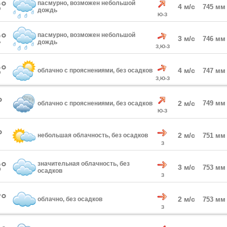
°
пасмурно, возможен небольшой
4 м/с
745 мм
дождь
Ю-З
°
пасмурно, возможен небольшой
3 м/с
746 мм
дождь
З,Ю-З
°
4 м/с
облачно с прояснениями, без осадков
747 мм
З,Ю-З
°
2 м/с
749 мм
облачно с прояснениями, без осадков
Ю-З
°
2 м/с
небольшая облачность, без осадков
751 мм
З
°
значительная облачность, без
3 м/с
753 мм
осадков
З
°
2 м/с
облачно, без осадков
753 мм
З