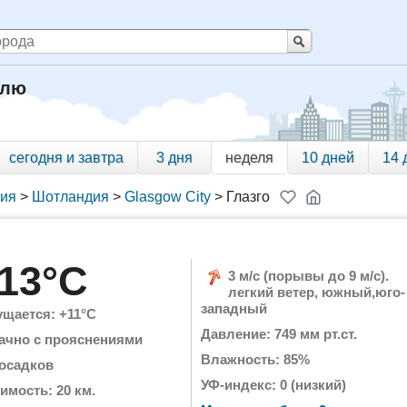
елю
сегодня и завтра
3 дня
неделя
10 дней
14 
ния
>
Шотландия
>
Glasgow City
>
Глазго
13°C
3 м/с (порывы до 9 м/с).
легкий ветер, южный,юго-
западный
щается: +11°C
Давление: 749 мм рт.ст.
ачно с прояснениями
Влажность: 85%
 осадков
УФ-индекс: 0 (низкий)
имость: 20 км.