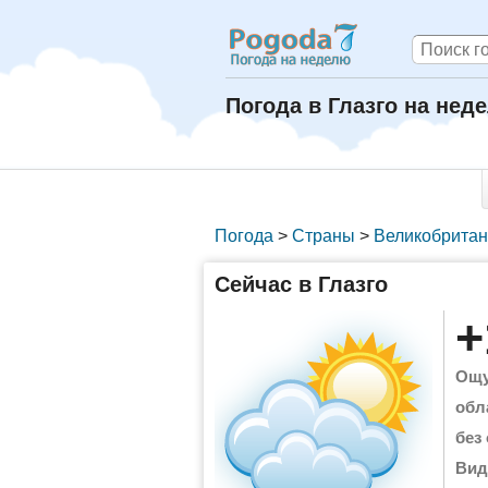
Погода в Глазго на нед
Погода
>
Страны
>
Великобрита
Сейчас в Глазго
+
Ощу
обл
без
Вид