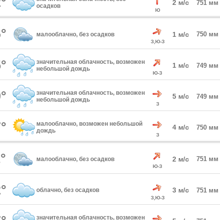
°
2 м/с
751 мм
осадков
Ю
°
1 м/с
750 мм
малооблачно, без осадков
З,Ю-З
°
значительная облачность, возможен
1 м/с
749 мм
небольшой дождь
Ю-З
°
значительная облачность, возможен
5 м/с
749 мм
небольшой дождь
З
°
малооблачно, возможен небольшой
4 м/с
750 мм
дождь
З
°
2 м/с
751 мм
малооблачно, без осадков
Ю-З
°
3 м/с
облачно, без осадков
751 мм
З,Ю-З
значительная облачность, возможен