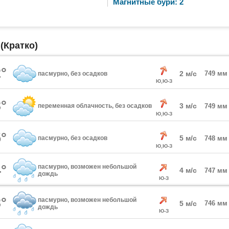
Магнитные бури: 2
(Кратко)
°
2 м/с
749 мм
пасмурно, без осадков
Ю,Ю-З
°
3 м/с
переменная облачность, без осадков
749 мм
Ю,Ю-З
°
5 м/с
пасмурно, без осадков
748 мм
Ю,Ю-З
°
пасмурно, возможен небольшой
4 м/с
747 мм
дождь
Ю-З
°
пасмурно, возможен небольшой
5 м/с
746 мм
дождь
Ю-З