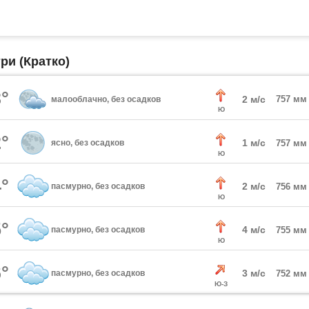
ри (Кратко)
°
2 м/с
757 мм
малооблачно, без осадков
Ю
°
1 м/с
ясно, без осадков
757 мм
Ю
°
2 м/с
пасмурно, без осадков
756 мм
Ю
°
4 м/с
пасмурно, без осадков
755 мм
Ю
°
3 м/с
пасмурно, без осадков
752 мм
Ю-З