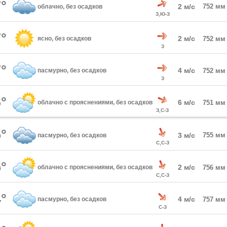
°
2 м/с
752 мм
облачно, без осадков
З,Ю-З
°
2 м/с
ясно, без осадков
752 мм
З
°
4 м/с
пасмурно, без осадков
752 мм
З
°
6 м/с
облачно с прояснениями, без осадков
751 мм
З,С-З
°
3 м/с
755 мм
пасмурно, без осадков
С,С-З
°
2 м/с
облачно с прояснениями, без осадков
756 мм
С,С-З
°
4 м/с
пасмурно, без осадков
757 мм
С-З