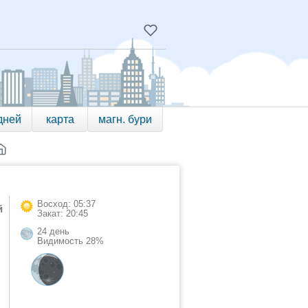
дней
карта
магн. бури
Восход: 05:37
й
Закат: 20:45
24 день
Видимость 28%