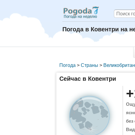
Погода в Ковентри на 
Погода
>
Страны
>
Великобрита
Сейчас в Ковентри
+
Ощу
ясн
без
Вид