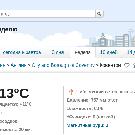
неделю
сегодня и завтра
3 дня
неделя
10 дней
14 
ния
>
Англия
>
City and Borough of Coventry
>
Ковентри
13°C
1 м/с. легкий ветер, южны
Давление: 757 мм рт.ст.
щается: +11°C
Влажность: 63%
о
УФ-индекс: 0 (низкий)
 осадков
Магнитные бури: 3
имость: 20 км.