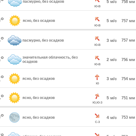
°
5 м/с
пасмурно, без осадков
758 мм
Ю-В
°
5 м/с
ясно, без осадков
757 мм
Ю-В
°
3 м/с
757 мм
пасмурно, без осадков
Ю-В
°
значительная облачность, без
2 м/с
756 мм
осадков
Ю-В
°
3 м/с
ясно, без осадков
754 мм
Ю
°
5 м/с
ясно, без осадков
751 мм
Ю,Ю-З
°
4 м/с
753 мм
ясно, без осадков
С-З