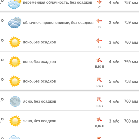
°
4 м/с
переменная облачность, без осадков
757 мм
С
°
3 м/с
759 мм
облачно с прояснениями, без осадков
В
°
3 м/с
ясно, без осадков
760 мм
В
°
4 м/с
ясно, без осадков
759 мм
В,Ю-В
°
5 м/с
ясно, без осадков
758 мм
Ю-В
°
4 м/с
760 мм
ясно, без осадков
Ю-В
°
3 м/с
ясно, без осадков
760 мм
В,Ю-В